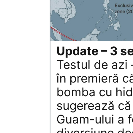
Update – 3 s
Testul de azi
în premieră c
bomba cu hid
sugerează că
Guam-ului a f
diversiune de