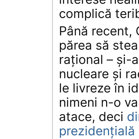
complică terib
Până recent,
părea să stea 
rațional – și
nucleare și r
le livreze în i
nimeni n-o va
atace, deci
di
prezidențială