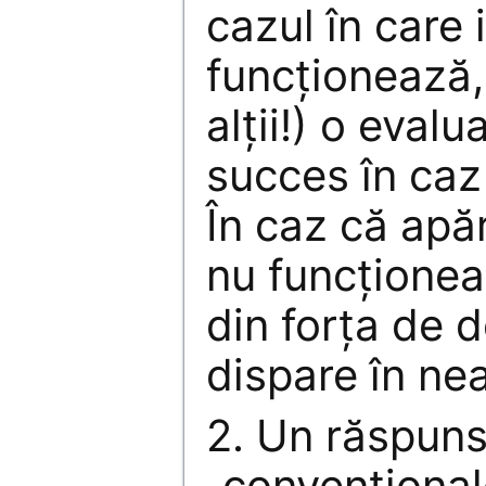
cazul în care
funcționează, 
alții!) o eval
succes în caz 
În caz că apăr
nu funcționea
din forța de 
dispare în nea
2. Un răspuns
„convenționale