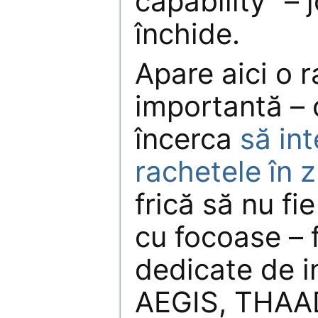
capability” – 
închide.
Apare aici o r
importantă – 
încerca
să in
rachetele în 
frică să nu fi
cu focoase – 
dedicate de i
AEGIS, THAA