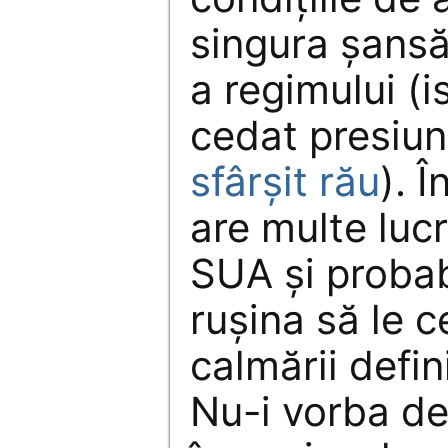
singura șansă
a regimului (i
cedat presiun
sfârșit rău
). 
are multe lucr
SUA și probab
rușina să le 
calmării defini
Nu-i vorba de