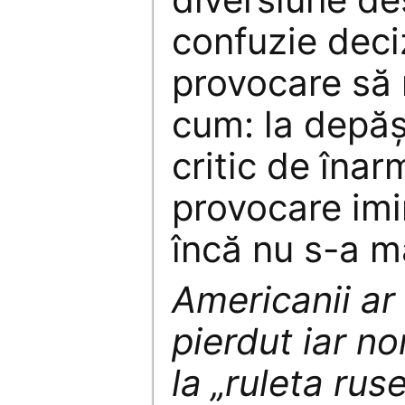
confuzie deci
provocare să 
cum: la depăș
critic de înar
provocare imi
încă nu s-a m
Americanii ar
pierdut iar no
la „ruleta rus