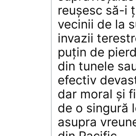
reușesc să-i ț
vecinii de la s
invazii terest
puțin de pierd
din tunele sa
efectiv devast
dar moral și f
de o singură 
asupra vreune
din Pacific.