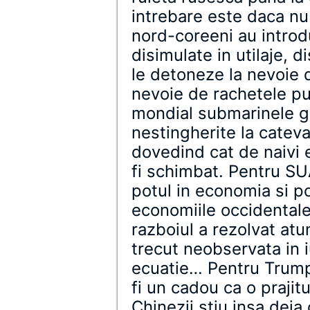
intrebare este daca nu 
nord-coreeni au introd
disimulate in utilaje, 
le detoneze la nevoie d
nevoie de rachetele pur
mondial submarinele 
nestingherite la catev
dovedind cat de naivi e
fi schimbat. Pentru SU
potul in economia si p
economiile occidentale 
razboiul a rezolvat at
trecut neobservata in 
ecuatie… Pentru Trump 
fi un cadou ca o prajit
Chinezii stiu insa deja