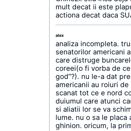
mult decat ii este pla
actiona decat daca SU
alex
analiza incompleta. tr
senatorilor americani 
care distruge buncarele
coreei(o fi vorba de c
god”?). nu le-a dat pre
americanii au roiuri de
scanat tot ce e nord c
duiumul care atunci can
si aliatii lor se va sch
lume. nu o sa le placa a
ghinion. oricum, la pri