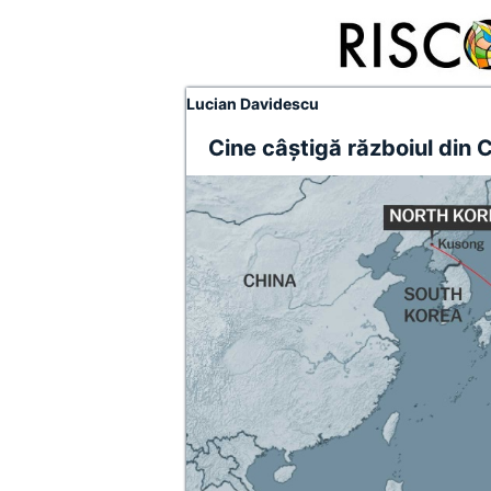
Lucian Davidescu
Cine câștigă războiul din