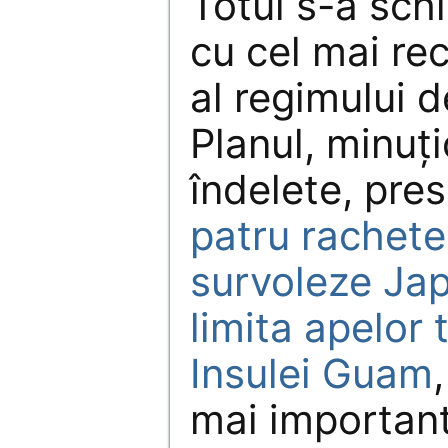
Totul s-a sch
cu cel mai re
al regimului d
Planul, minuți
îndelete, pr
patru rachete
survoleze Jap
limita apelor t
Insulei Guam
mai importan