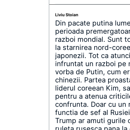
Liviu Stoian
Din pacate putina lume
perioada premergatoare 
razboi mondial. Sunt t
la starnirea nord-coree
japonezii. Tot ca atun
infruntat un razboi pe m
vorba de Putin, cum era
chinezii. Partea proast
liderul coreean Kim, sa
pentru a atenua critici
confrunta. Doar cu un 
functia de sef al Rusie
Trump ar amuti gurile cr
ruleta rusesca pana la