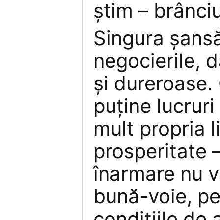
știm – brânciu
Singura șans
negocierile, d
și dureroase.
puține lucruri
mult propria l
prosperitate 
înarmare nu v
bună-voie, pe
condițiile de