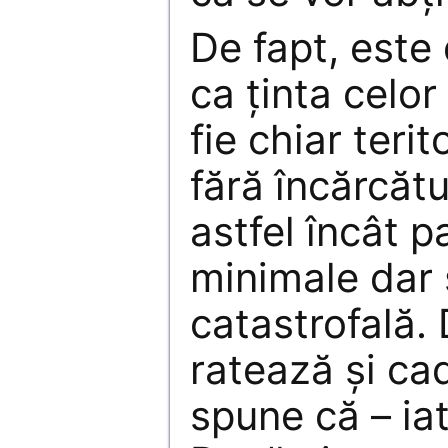
De fapt, este 
ca ținta celor
fie chiar teri
fără încărcăt
astfel încât p
minimale dar 
catastrofală.
ratează și ca
spune că – iat