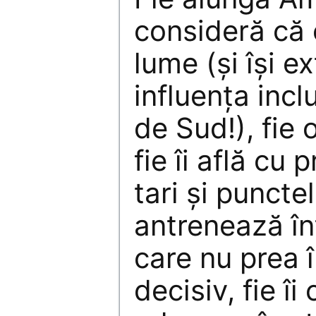
consideră că 
lume (și își e
influența inc
de Sud!), fie 
fie îi află cu 
tari și punctel
antrenează în
care nu prea î
decisiv, fie î