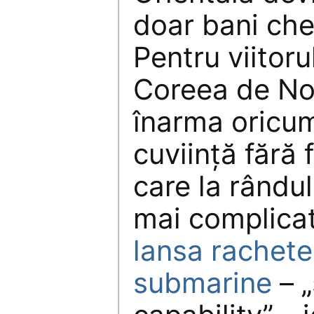
doar bani che
Pentru viitorul
Coreea de No
înarma oricu
cuviință fără f
care la rândul
mai complica
lansa rachete
submarine
– „