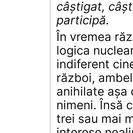
câștigat, câșt
participă.
În vremea răz
logica nuclea
indiferent cin
război, ambel
anihilate așa 
nimeni. Însă c
trei sau mai m
interese neali