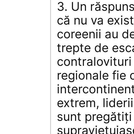
3. Un răspuns
că nu va exis
coreenii au d
trepte de esc
contralovituri
regionale fie 
intercontinent
extrem, lideri
sunt pregătiți
supraviețuias