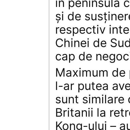
în peninsula c
și de susține
respectiv int
Chinei de Sud
cap de negoci
Maximum de p
l-ar putea av
sunt similare 
Britanii la r
Kong-ului – a