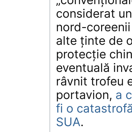
considerat un
nord-coreenii 
alte ținte de 
protecție chi
eventuală inv
râvnit trofeu 
portavion,
a 
fi o catastro
SUA
.