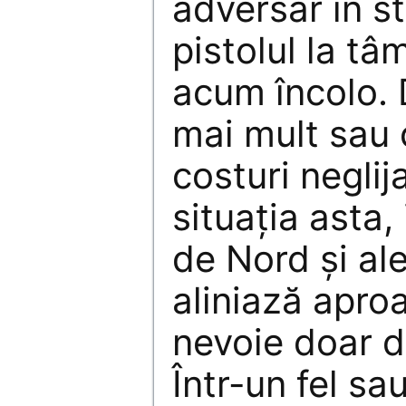
adversar în st
pistolul la tâ
acum încolo. 
mai mult sau 
costuri neglij
situația asta,
de Nord și al
aliniază aproa
nevoie doar de
Într-un fel sau