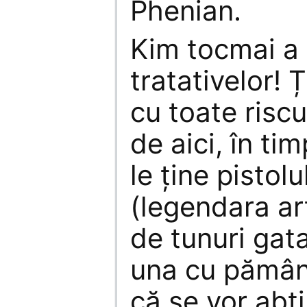
Phenian.
Kim tocmai a
tratativelor! 
cu toate riscu
de aici, în ti
le ține pistol
(legendara art
de tunuri gat
una cu pământ
că se vor abți