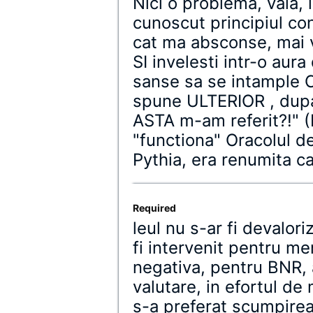
Nici o problema, vala, 
cunoscut principiul con
cat ma absconse, mai v
SI invelesti intr-o aura
sanse sa se intample 
spune ULTERIOR , dupa 
ASTA m-am referit?!" 
"functiona" Oracolul de
Pythia, era renumita ca 
Required
leul nu s-ar fi devalor
fi intervenit pentru me
negativa, pentru BNR, a
valutare, in efortul de 
s-a preferat scumpirea