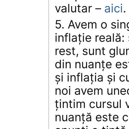
valutar –
aici
.
5. Avem o sin
inflaţie reală:
rest, sunt gl
din nuanţe est
şi inflaţia şi 
noi avem uneo
ţintim cursul 
nuanţă este c