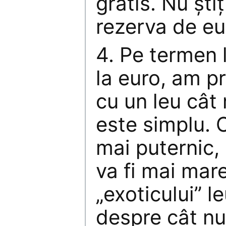
gratis. Nu şt
rezerva de eur
4. Pe termen 
la euro, am p
cu un leu cât 
este simplu. C
mai puternic, 
va fi mai mar
„exoticului” l
despre cât nu 