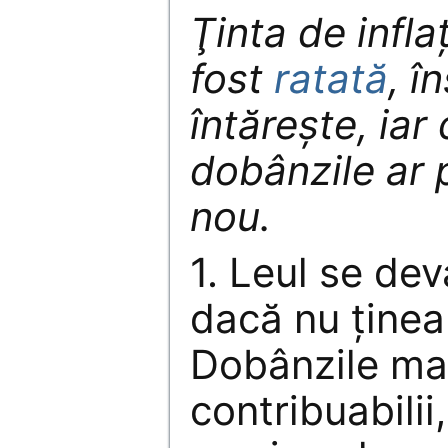
Ţinta de infla
fost
ratată
, î
întăreşte, iar
dobânzile ar 
nou.
1. Leul se dev
dacă nu ţinea
Dobânzile mar
contribuabilii