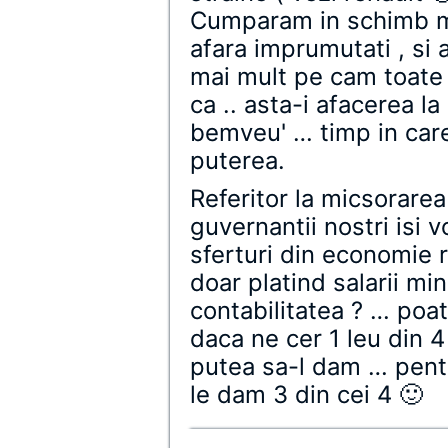
Cumparam in schimb ma
afara imprumutati , si
mai mult pe cam toate 
ca .. asta-i afacerea la
bemveu' … timp in car
puterea.
Referitor la micsorarea
guvernantii nostri isi 
sferturi din economie 
doar platind salarii mi
contabilitatea ? … poat
daca ne cer 1 leu din 
putea sa-l dam … pentr
le dam 3 din cei 4 🙂