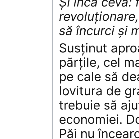
Și încă ceva: 
revoluţionare
să încurci şi 
Susţinut apro
părţile, cel m
pe cale să d
lovitura de gr
trebuie să aju
economiei. D
Păi nu încear