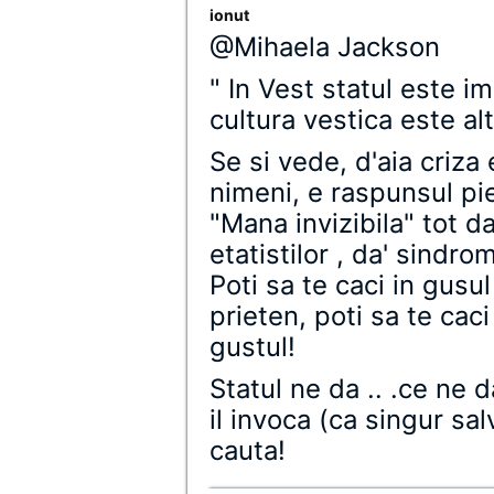
ionut
@Mihaela Jackson
" In Vest statul este i
cultura vestica este al
Se si vede, d'aia criza 
nimeni, e raspunsul pie
"Mana invizibila" tot d
etatistilor , da' sindr
Poti sa te caci in gusu
prieten, poti sa te caci
gustul!
Statul ne da .. .ce ne 
il invoca (ca singur sal
cauta!