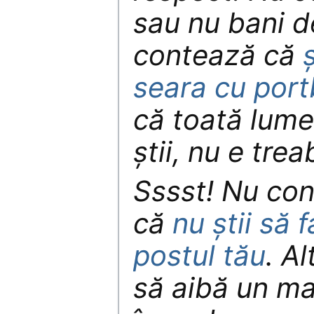
sau nu bani de
contează că
seara cu port
că toată lume
ştii, nu e trea
Sssst! Nu con
că
nu ştii să 
postul tău
. Al
să aibă un ma