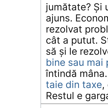
jumătate? Și 
ajuns. Econom
rezolvat prob
cât a putut. S
să şi le rezolv
bine sau mai 
întindă mâna
taie din taxe
,
Restul e garg