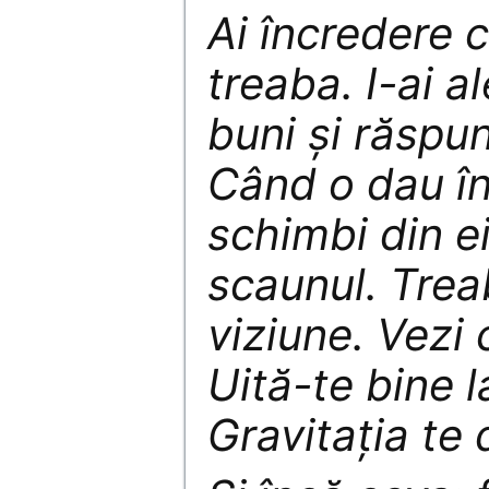
Ai încredere c
treaba. I-ai a
buni şi răspu
Când o dau în
schimbi din ei 
scaunul. Trea
viziune. Vezi 
Uită-te bine l
Gravitaţia te