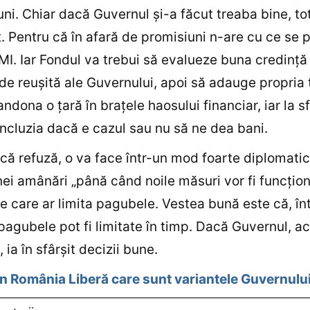
luni. Chiar dacă Guvernul şi-a făcut treaba bine, tot
t. Pentru că în afară de promisiuni n-are cu ce se 
FMI. Iar Fondul va trebui să evalueze buna credinţă 
de reuşită ale Guvernului, apoi să adauge propria
ndona o ţară în braţele haosului financiar, iar la sf
ncluzia dacă e cazul sau nu să ne dea bani.
că refuză, o va face într-un mod foarte diplomatic
ei amânări „până când noile măsuri vor fi funcţion
e care ar limita pagubele. Vestea bună este că, înt
pagubele pot fi limitate în timp. Dacă Guvernul, a
, ia în sfârşit decizii bune.
în România Liberă care sunt variantele Guvernului