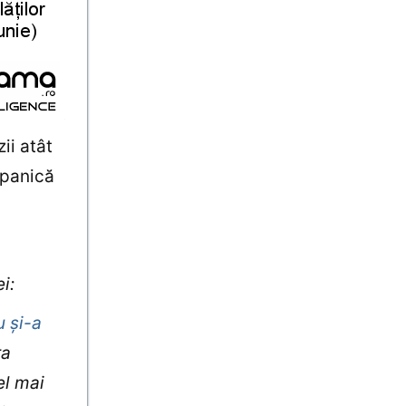
ii atât
 panică
i:
u şi-a
ra
el mai