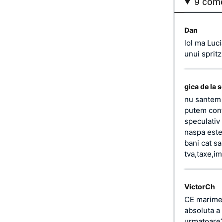
9 come
Dan
lol ma Luc
unui sprit
gica de la 
nu santem 
putem cont
speculativ 
naspa este 
bani cat sa
tva,taxe,i
VictorCh
CE marime 
absoluta a
urmatoare? 