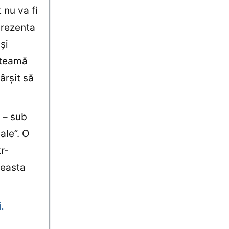
 nu va fi
prezenta
şi
 teamă
ârşit să
 – sub
ale”. O
r-
ceasta
.