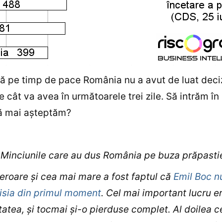
ă pe timp de pace România nu a avut de luat deciz
ce cât va avea în următoarele trei zile. Să intrăm în
ă mai aşteptăm?
:
Minciunile care au dus România pe buza prăpastie
 eroare şi cea mai mare a fost faptul că
Emil Boc n
isia din primul moment
. Cel mai important lucru e
itatea, şi tocmai şi-o pierduse complet. Al doilea c