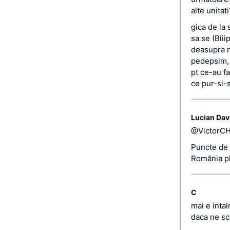
alte unitati
gica de la 
sa se (Biii
deasupra no
pedepsim, 
pt ce-au fa
ce pur-si-s
Lucian Dav
@VictorC
Puncte de 
România pl
C
mai e inta
daca ne sc