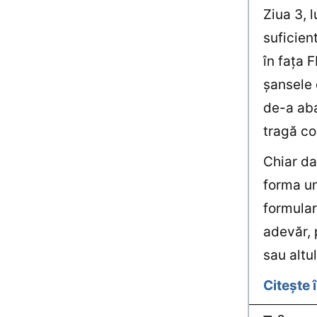
Ziua 3, 
suficien
în faţa 
şansele 
de-a aba
tragă co
Chiar da
forma un
formular
adevăr, 
sau altul
Citeşte 