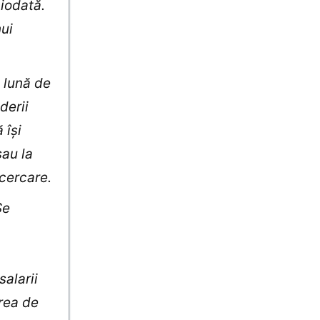
iodată.
nui
o lună de
derii
 îşi
sau la
ncercare.
Se
a
salarii
rea de