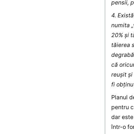
pensii, 
4. Exist
numita „
20% şi t
tăierea 
degrabă 
că oricu
reuşit ş
fi obţin
Planul d
pentru c
dar este 
într-o fo