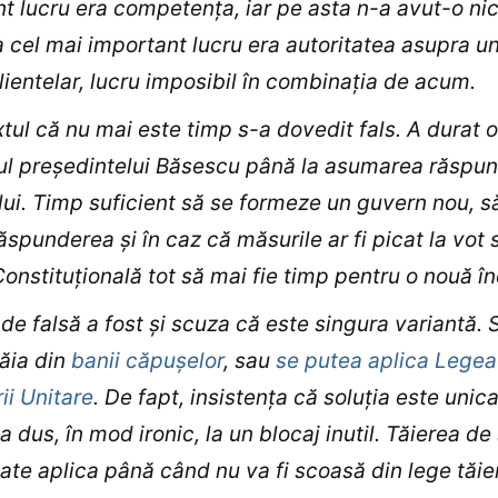
t lucru era competenţa, iar pe asta n-a avut-o nic
ea cel mai important lucru era autoritatea asupra u
lientelar, lucru imposibil în combinaţia de acum.
xtul că nu mai este timp s-a dovedit fals. A durat 
ul preşedintelui Băsescu până la asumarea răspun
ui. Timp suficient să se formeze un guvern nou, să
spunderea şi în caz că măsurile ar fi picat la vot 
onstituţională tot să mai fie timp pentru o nouă î
l de falsă a fost şi scuza că este singura variantă. 
ăia din
banii căpuşelor
, sau
se putea aplica Legea
ii Unitare
. De fapt, insistenţa că soluţia este unic
a dus, în mod ironic, la un blocaj inutil. Tăierea de 
ate aplica până când nu va fi scoasă din lege tăie