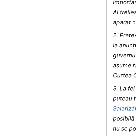
importan
Al treil
aparat c
2. Prete
la anunţ
guvernul
asume ră
Curtea C
3. La fe
puteau t
Salarizăr
posibilă 
nu se po