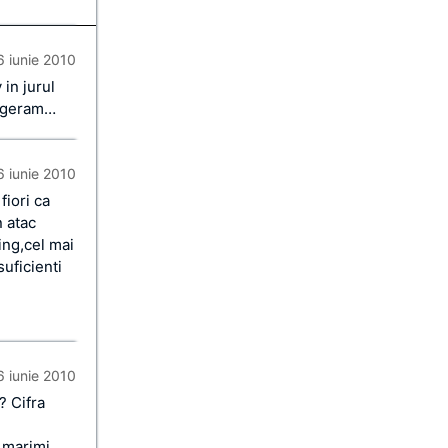
6 iunie 2010
in jurul
exageram…
6 iunie 2010
fiori ca
n atac
ing,cel mai
suficienti
6 iunie 2010
? Cifra
 marimi,