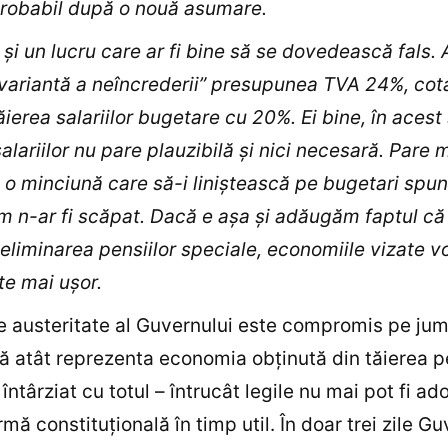
probabil după o nouă asumare.
ă şi un lucru care ar fi bine să se dovedească fals.
variantă a neîncrederii” presupunea TVA 24%, cot
ăierea salariilor bugetare cu 20%. Ei bine, în acest
salariilor nu pare plauzibilă şi nici necesară. Pare 
o minciună care să-i liniştească pe bugetari spu
m n-ar fi scăpat. Dacă e aşa şi adăugăm faptul că
i eliminarea pensiilor speciale, economiile vizate v
ute mai uşor.
e austeritate al Guvernului este compromis pe jum
ă atât reprezenta economia obţinută din tăierea pe
întârziat cu totul – întrucât legile nu mai pot fi ad
rmă constituţională în timp util. În doar trei zile G