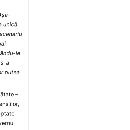
 Aşa-
a unică
 scenariu
mai
nându-le
 s-a
or putea
ătate –
nsiilor,
optate
uvernul