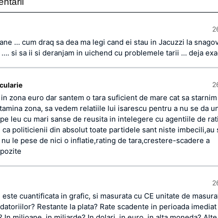
ntarii
2
iane … cum draq sa dea ma legi cand ei stau in Jacuzzi la snagov 
z …. si sa ii si deranjam in uichend cu problemele tarii … deja 
2
scularie
in zona euro dar santem o tara suficient de mare cat sa starnim 
amina zona, sa vedem relatiile lui isarescu pentru a nu se da u
pe leu cu mari sanse de reusita in intelegere cu agentiile de rat
ca politicienii din absolut toate partidele sant niste imbecili,au 
 nu le pese de nici o inflatie,rating de tara,crestere-scadere a
mpozite
2
este cuantificata in grafic, si masurata cu CE unitate de masura
 datoriilor? Restante la plata? Rate scadente in perioada imediat
In milioane, in miliarde? In dolari, in euro, in alta moneda? Alte