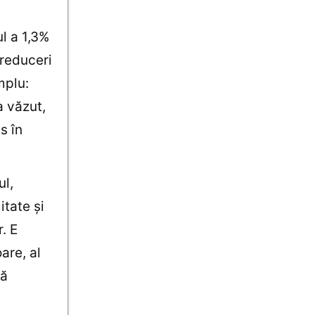
l a 1,3%
 reduceri
mplu:
a văzut,
s în
ul,
itate şi
. E
are, al
să