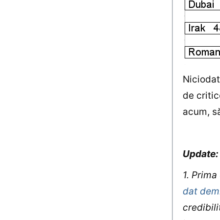
Niciodat
de criti
acum, s
Update
1. Prima
dat dem
credibil