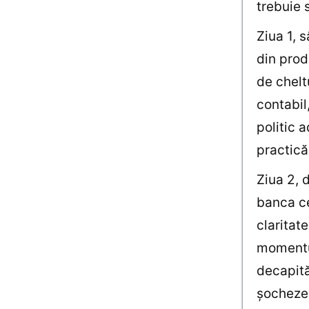
trebuie 
Ziua 1, 
din prod
de chelt
contabil
politic 
practică
Ziua 2, 
banca ce
claritat
momentul
decapită
şocheze 