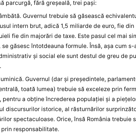
să parcurgă, fără greşeală, trei paşi:
sâmbătă. Guvernul trebuie să găsească echivalentu
usul intern brut, adică 1,5 miliarde de euro, fie din
uieli fie din majorări de taxe. Este pasul cel mai si
, se găsesc întotdeauna formule. Însă, aşa cum s-
administrativ şi social ele sunt destul de greu de pu
.
duminică. Guvernul (dar şi preşedintele, parlament
ntrală, toată lumea) trebuie să exceleze prin ferm
e, pentru a obţine încrederea populaţiei şi a pieţelor
 discursurilor istorice, al răsturnărilor surprinzăto
rilor spectaculoase. Orice, însă România trebuie 
prin responsabilitate.