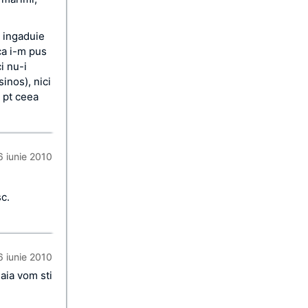
e ingaduie
 ca i-m pus
i nu-i
inos), nici
i pt ceea
6 iunie 2010
c.
6 iunie 2010
aia vom sti