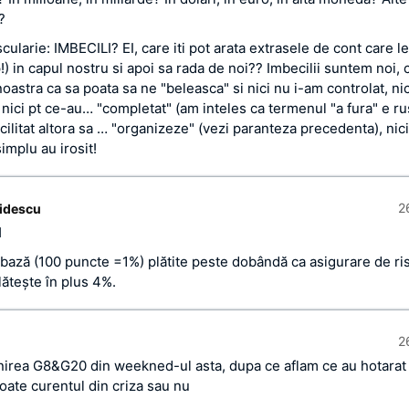
?
scularie: IMBECILI? EI, care iti pot arata extrasele de cont care l
p!) in capul nostru si apoi sa rada de noi?? Imbecilii suntem noi,
astra ca sa poata sa ne "beleasca" si nici nu i-am controlat, nic
nici pt ce-au… "completat" (am inteles ca termenul "a fura" e rus
cilitat altora sa … "organizeze" (vezi paranteza precedenta), nic
implu au irosit!
2
idescu
H
bază (100 puncte =1%) plătite peste dobândă ca asigurare de ris
ăteşte în plus 4%.
2
lnirea G8&G20 din weekned-ul asta, dupa ce aflam ce au hotarat 
oate curentul din criza sau nu