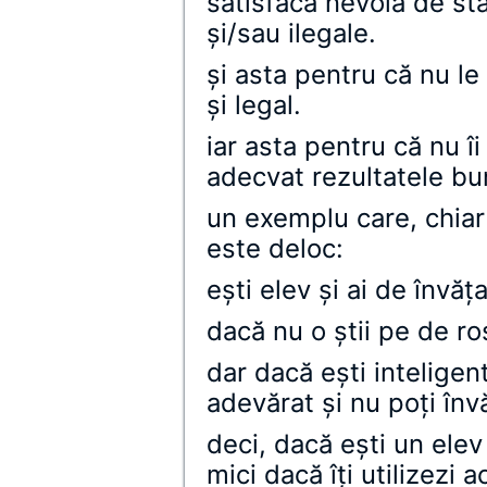
satisfacă nevoia de sta
şi/sau ilegale.
şi asta pentru că nu l
şi legal.
iar asta pentru că nu 
adecvat rezultatele bu
un exemplu care, chiar
este deloc:
eşti elev şi ai de învăţa
dacă nu o ştii pe de ros
dar dacă eşti inteligent
adevărat şi nu poţi înv
deci, dacă eşti un elev
mici dacă îţi utilizezi 