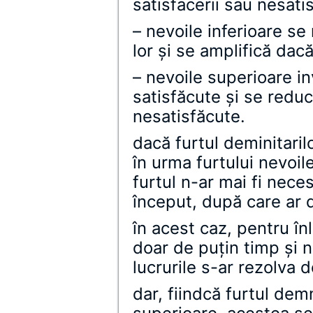
satisfacerii sau nesatis
– nevoile inferioare se
lor şi se amplifică dac
– nevoile superioare in
satisfăcute şi se redu
nesatisfăcute.
dacă furtul deminitarilo
în urma furtului nevoil
furtul n-ar mai fi nece
început, după care ar d
în acest caz, pentru înl
doar de puţin timp şi n
lucrurile s-ar rezolva d
dar, fiindcă furtul demn