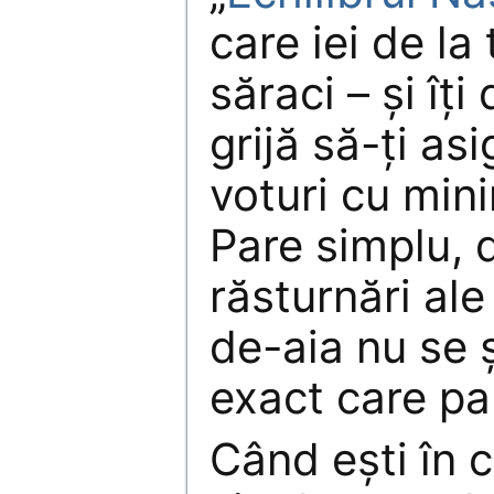
care iei de la 
săraci – şi îţi
grijă să-ţi as
voturi cu min
Pare simplu, 
răsturnări ale
de-aia nu se 
exact care pa
Când eşti în c