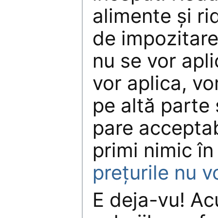
alimente şi ri
de impozitare
nu se vor apl
vor aplica, vo
pe altă parte 
pare acceptab
primi nimic î
preţurile nu 
E deja-vu! Ac