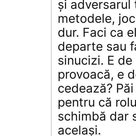
şi adversarul t
metodele, joc
dur. Faci ca e
departe sau fa
sinucizi. E de
provoacă, e d
cedează? Păi 
pentru că rolu
schimbă dar 
acelaşi.