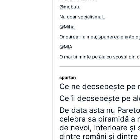
@mobutu
Nu doar socialismul…
@Mihai
Onoarea-i a mea, spunerea e antolog
@MIA
O mai ţii minte pe aia cu scosul din c
spartan
Ce ne deosebeşte pe no
Ce îi deosebeşte pe ale
De data asta nu Pareto
celebra sa piramidă a n
de nevoi, inferioare şi
dintre români şi dintre 