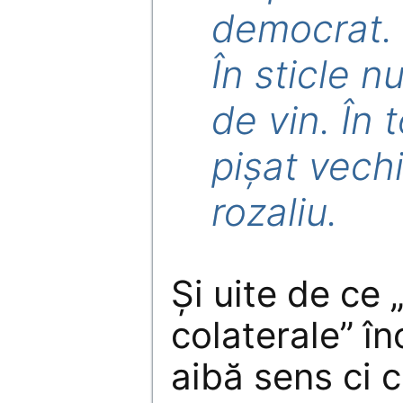
democrat. 
În sticle nu
de vin. În 
pişat vechi
rozaliu.
Și uite de ce
colaterale” î
aibă sens ci c