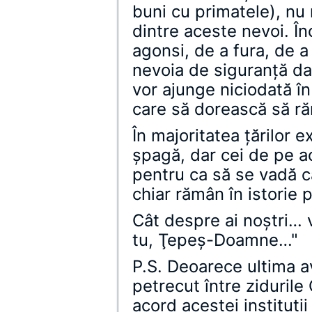
buni cu primatele), nu
dintre aceste nevoi. Î
agonsi, de a fura, de 
nevoia de siguranţă da
vor ajunge niciodată în 
care să dorească să ră
În majoritatea ţărilor 
şpagă, dar cei de pe a
pentru ca să se vadă că
chiar rămân în istorie 
Cât despre ai noştri… 
tu, Ţepeş-Doamne…"
P.S. Deoarece ultima a
petrecut între zidurile
acord acestei instituţii