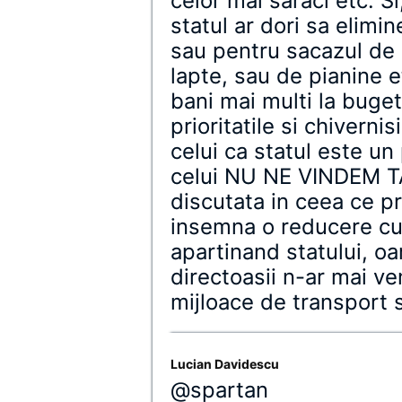
celor mai saraci etc. S
statul ar dori sa elim
sau pentru sacazul de 
lapte, sau de pianine 
bani mai multi la buge
prioritatile si chivern
celui ca statul este u
celui NU NE VINDEM TA
discutata in ceea ce pr
insemna o reducere cu
apartinand statului, oar
directoasii n-ar mai ven
mijloace de transport 
Lucian Davidescu
@spartan