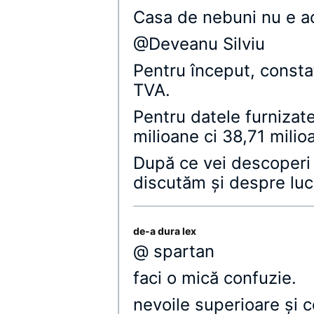
Casa de nebuni nu e a
@Deveanu Silviu
Pentru început, constat 
TVA.
Pentru datele furnizate
milioane ci 38,71 milio
După ce vei descoperi
discutăm şi despre luc
de-a dura lex
@ spartan
faci o mică confuzie.
nevoile superioare şi c