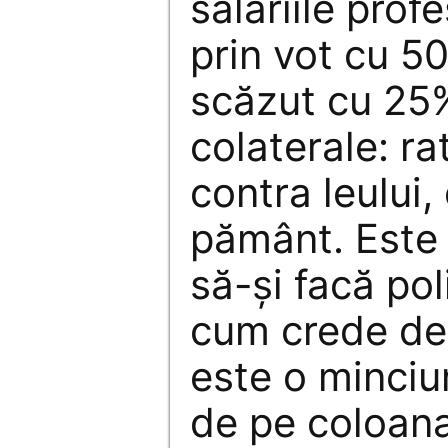
salariile prof
prin vot cu 50
scăzut cu 25
colaterale: ra
contra leului, 
pământ. Este 
să-şi facă po
cum crede de 
este o minciu
de pe coloana