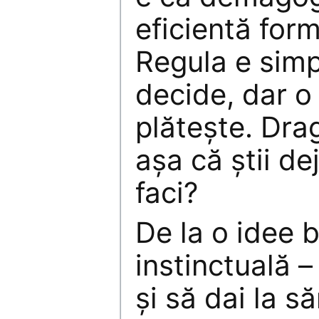
eficientă for
Regula e simp
decide, dar o
plăteşte. Drag
aşa că ştii de
faci?
De la o idee 
instinctuală –
şi să dai la s