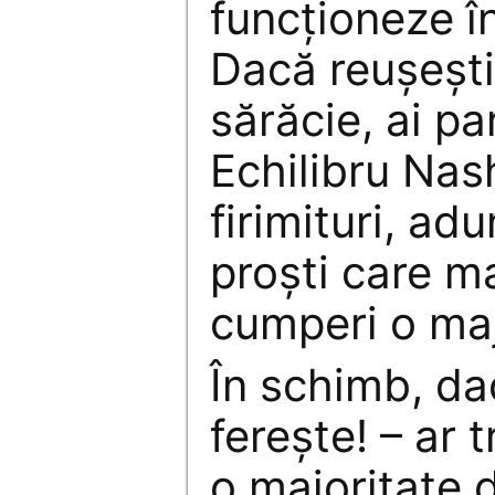
funcţioneze î
Dacă reuşeşti 
sărăcie, ai pa
Echilibru Nas
firimituri, adu
proşti care m
cumperi o maj
În schimb, d
fereşte! – ar 
o majoritate 