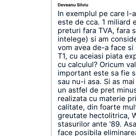
Deveanu Silviu
In exemplul pe care l-
este de cca. 1 miliard 
preturi fara TVA, fara 
intelege) si am consid
vom avea de-a face si d
T1, cu aceiasi piata exp
cu calculul? Oricum val
important este sa fie 
sau nu-i asa. Si as mai
un astfel de pret minu
realizata cu materie p
calitate, din foarte mul
greutate hectolitrica, 
stasurilor ante '89. As
face posibila eliminar