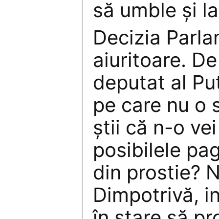
să umble şi la
Decizia Parla
aiuritoare. De
deputat al Put
pe care nu o s
ştii că n-o vei
posibilele pa
din prostie? N
Dimpotrivă, in
în stare să p