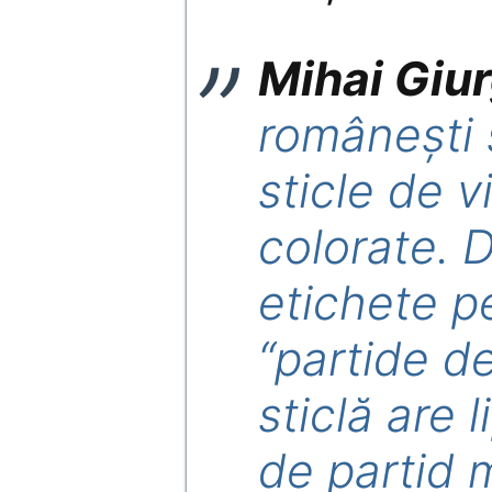
Mihai Giu
româneşti 
sticle de v
colorate. 
etichete p
“partide de
sticlă are l
de partid 