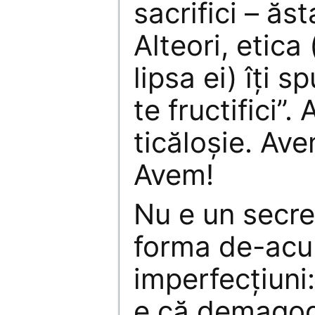
sacrifici – ăst
Alteori, etica
lipsa ei) îţi 
te fructifici”
ticăloşie. Av
Avem!
Nu e un secre
forma de-acu
imperfecţiuni:
e că demagog