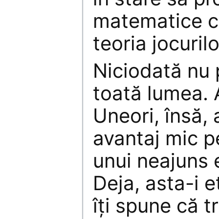
matematice c
teoria jocurilo
Niciodată nu 
toată lumea. A
Uneori, însă,
avantaj mic p
unui neajuns 
Deja, asta-i e
îţi spune că t