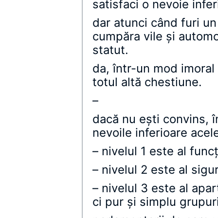
satisfaci o nevoie infer
dar atunci când furi un
cumpăra vile şi automob
statut.
da, într-un mod imoral (
totul altă chestiune.
–
dacă nu eşti convins, î
nevoile inferioare acel
– nivelul 1 este al func
– nivelul 2 este al sig
– nivelul 3 este al apar
ci pur şi simplu grupur