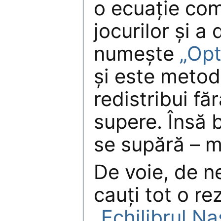
o ecuaţie com
jocurilor şi a 
numeşte
„Opt
şi este metod
redistribui fă
supere. Însă 
se supără – m
De voie, de n
cauţi tot o rez
„
Echilibrul N