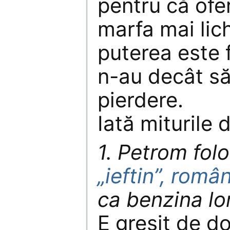
pentru că ofe
marfa mai lic
puterea este f
n-au decât să
pierdere.
Iată miturile 
1. Petrom fol
„ieftin”, româ
ca benzina lor
E greşit de do