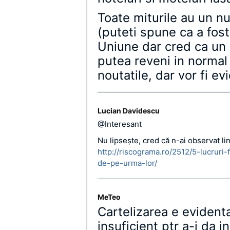
Toate miturile au un n
(puteti spune ca a fost
Uniune dar cred ca un 
putea reveni in normal
noutatile, dar vor fi ev
Lucian Davidescu
@Interesant
Nu lipseşte, cred că n-ai observat li
http://riscograma.ro/2512/5-lucruri-
de-pe-urma-lor/
MeTeo
Cartelizarea e evidenta
insuficient ptr a-i da i