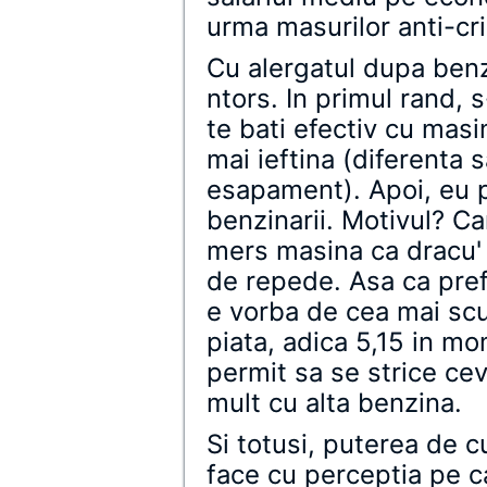
urma masurilor anti-cr
Cu alergatul dupa benz
ntors. In primul rand, s
te bati efectiv cu mas
mai ieftina (diferenta
esapament). Apoi, eu p
benzinarii. Motivul? C
mers masina ca dracu'
de repede. Asa ca prefe
e vorba de cea mai sc
piata, adica 5,15 in m
permit sa se strice ce
mult cu alta benzina.
Si totusi, puterea de 
face cu perceptia pe c