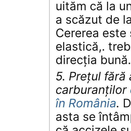
uităm că la u
a scăzut de la 
Cererea este 
elastică,. tre
direcţia bună.
5. Preţul fără
carburanţilor
în România
.
D
asta se întâm
că accizele s