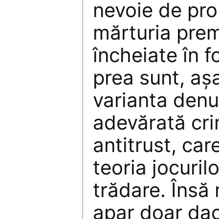
nevoie de pr
mărturia preme
încheiate în 
prea sunt, aş
varianta denun
adevărată cri
antitrust, ca
teoria jocuril
trădare. Însă 
apar doar dac