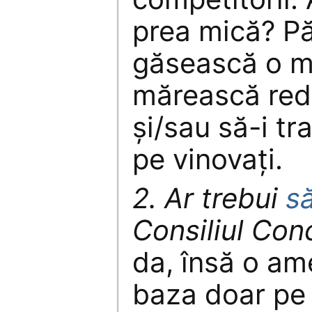
prea mică? Pă
găsească o m
mărească red
şi/sau să-i t
pe vinovaţi.
2. Ar trebui
să
Consiliul Con
da, însă o a
baza doar pe 