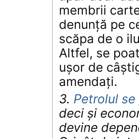
membrii cartel
denunţă pe cei
scăpa de o il
Altfel, se po
uşor de câşti
amendaţi.
3.
Petrolul se 
deci şi econ
devine depen