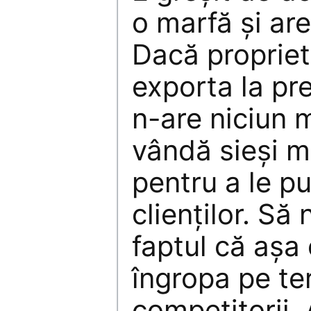
o marfă şi are
Dacă propriet
exporta la pre
n-are niciun m
vândă sieşi ma
pentru a le p
clienţilor. Să
faptul că aşa 
îngropa pe te
competitorii.