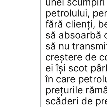
unei scumpiri
petrolului, p
fără clienţi, b
să absoarbă o
să nu transmit
creştere de co
ei îşi scot pâ
în care petrolu
preţurile rămâ
scăderi de pr