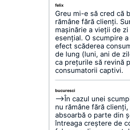
felix
Greu mi-e să cred că b
rămâne fără clienţi. S
maşinărie a vieţii de zi
esenţial. O scumpire a
efect scăderea consum
de lung (luni, ani de zil
ca preţurile să revină 
consumatorii captivi.
bucuresci
–>În cazul unei scumpir
nu rămâne fără clienţi,
absoarbă o parte din şo
întreaga creştere de co