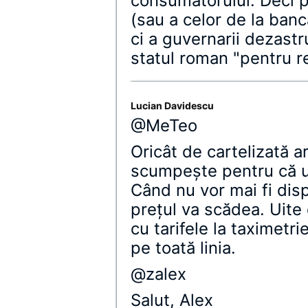
consumatorului. Deci p
(sau a celor de la banc
ci a guvernarii dezastr
statul roman "pentru r
Lucian Davidescu
@MeTeo
Oricât de cartelizată ar
scumpeşte pentru că un
Când nu vor mai fi disp
preţul va scădea. Uit
cu tarifele la taximetr
pe toată linia.
@zalex
Salut, Alex