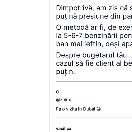
Dimpotrivă, am zis că s
puţină presiune din pa
O metodă ar fi, de exe
la 5-6-7 benzinării pen
ban mai ieftin, deşi ap
Despre bugetarul tău… 
cazul să fie client al b
puţin.
C
@zalex
Fa o vizita in Dubai 😀 .
vasilica