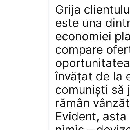
Grija clientul
este una dintr
economiei plan
compare ofert
oportunitatea
învăţat de la 
comunişti să j
rămân vânzăto
Evident, asta 
nimic – deviz