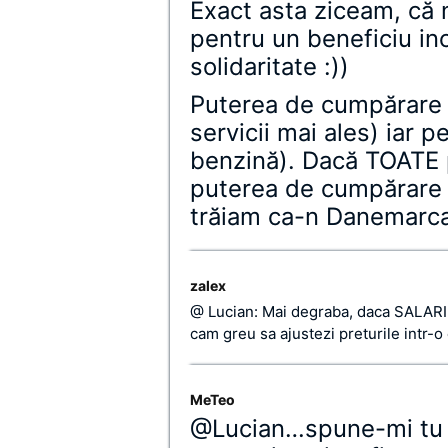
Exact asta ziceam, că n
pentru un beneficiu in
solidaritate :))
Puterea de cumpărare i
servicii mai ales) iar p
benzină). Dacă TOATE p
puterea de cumpărare 
trăiam ca-n Danemarc
zalex
@ Lucian: Mai degraba, daca SALARIILE
cam greu sa ajustezi preturile intr-
MeTeo
@Lucian…spune-mi tu 