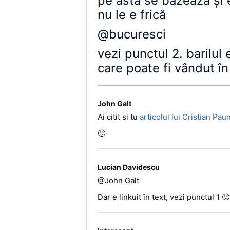
pe asta se bazează şi 
nu le e frică
@bucuresci
vezi punctul 2. barilul 
care poate fi vândut î
John Galt
Ai citit si tu
articolul lui Cristian Pau
🙂
Lucian Davidescu
@John Galt
Dar e linkuit în text, vezi punctul 1 🙂