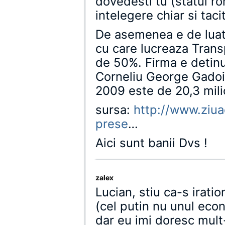
dovedesti tu (statul ro
intelegere chiar si tacit
De asemenea e de luat 
cu care lucreaza Trans
de 50%. Firma e detinu
Corneliu George Gadoiu
2009 este de 20,3 mili
sursa:
http://www.ziuac
prese
…
Aici sunt banii Dvs !
zalex
Lucian, stiu ca-s iratio
(cel putin nu unul eco
dar eu imi doresc mult