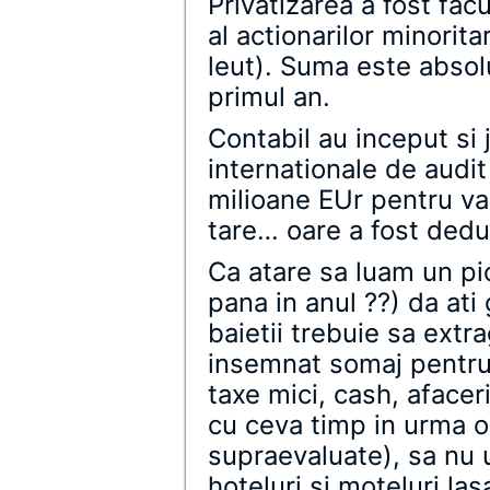
Privatizarea a fost fac
al actionarilor minorit
leut). Suma este absolu
primul an.
Contabil au inceput si j
internationale de audi
milioane EUr pentru va
tare… oare a fost dedu
Ca atare sa luam un pi
pana in anul ??) da ati
baietii trebuie sa extr
insemnat somaj pentru 
taxe mici, cash, afacer
cu ceva timp in urma o
supraevaluate), sa nu
hoteluri si moteluri la