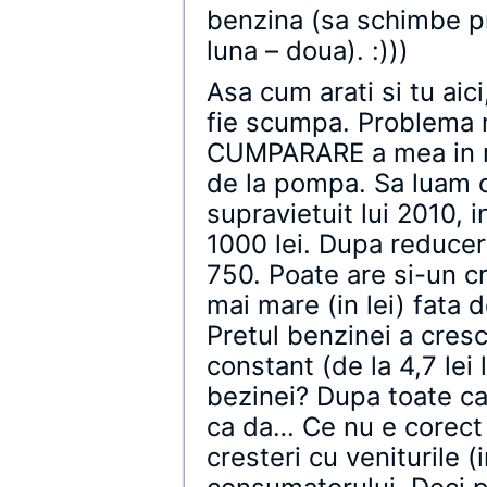
benzina (sa schimbe p
luna – doua). :)))
Asa cum arati si tu aic
fie scumpa. Problema
CUMPARARE a mea in rap
de la pompa. Sa luam 
supravietuit lui 2010, 
1000 lei. Dupa reduce
750. Poate are si-un cr
mai mare (in lei) fata 
Pretul benzinei a cresc
constant (de la 4,7 lei 
bezinei? Dupa toate ca
ca da… Ce nu e corect 
cresteri cu veniturile 