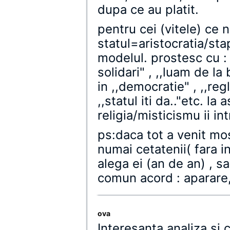
dupa ce au platit.
pentru cei (vitele) ce n
statul=aristocratia/sta
modelul. prostesc cu : ,
solidari" , ,,luam de la 
in ,,democratie" , ,,re
,,statul iti da.."etc. l
religia/misticismu ii in
ps:daca tot a venit mo
numai cetatenii( fara i
alega ei (an de an) , sa
comun acord : aparare
ova
Interesanta analiza si 