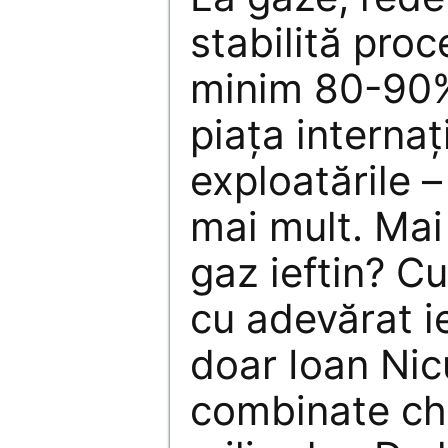
stabilită proc
minim 80-90%
piaţa internaţ
exploatările –
mai mult. Mai
gaz ieftin? C
cu adevărat i
doar Ioan Nic
combinate ch