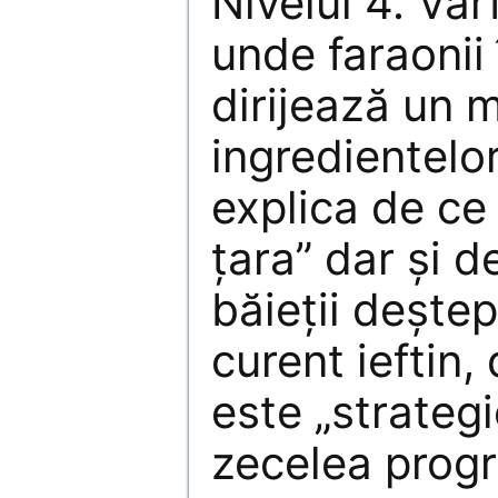
Nivelul 4. Vâr
unde faraonii 
dirijează un mi
ingredientelor
explica de ce
ţara” dar şi d
băieţii deştep
curent ieftin,
este „strategi
zecelea prog