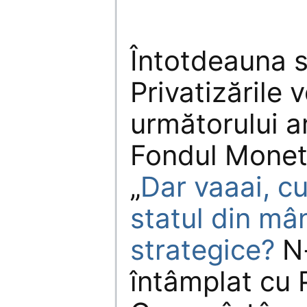
Întotdeauna s
Privatizările v
următorului a
Fondul Moneta
„
Dar vaaai, c
statul din mâ
strategice?
N-
întâmplat cu 