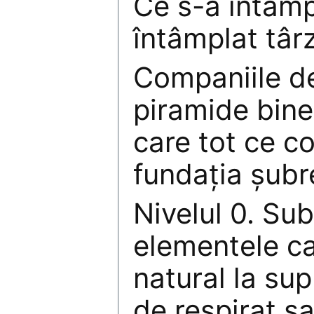
Ce s-a întâmp
întâmplat târz
Companiile de
piramide bine 
care tot ce c
fundaţia şubr
Nivelul 0. Su
elementele ca
natural la sup
de respirat s