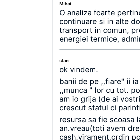
Mihai
O analiza foarte pertin
continuare si in alte do
transport in comun, pr
energiei termice, admin
stan
ok vindem.
banii de pe ,,fiare" ii i
,,munca " lor cu tot. p
am io grija (de ai vostr
crescut statul ci parint
resursa sa fie scoasa la
an.vreau(toti avem dre
cash,virament,ordin po