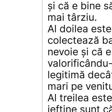
şi că e bine s
mai târziu.
Al doilea este
colectează ba
nevoie şi că 
valorificându
legitimă decâ
mari pe venitu
Al treilea est
ieftine sunt c