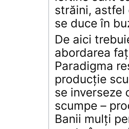
străini, astfe
se duce în bu
De aici trebui
abordarea faţă
Paradigma res
producţie scu
se inverseze c
scumpe – prod
Banii mulţi pe