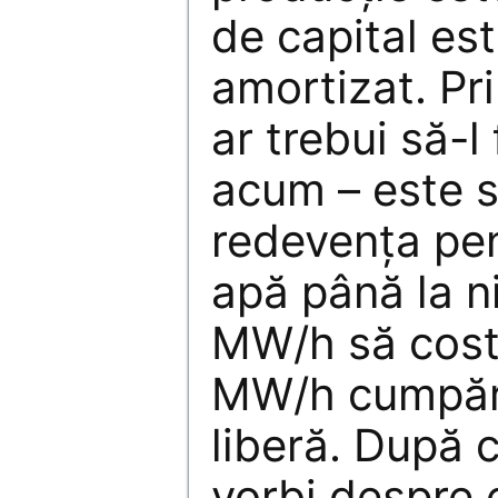
de capital es
amortizat. Pr
ar trebui să-l
acum – este 
redevenţa pen
apă până la ni
MW/h să coste
MW/h cumpăra
liberă. După 
vorbi despre 