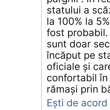
statului a scă
la 100% la 5%
fost probabil.
sunt doar secu
încăput pe st
oficiale şi ca
confortabil în
rămaşi prin bă
Eşti de acord