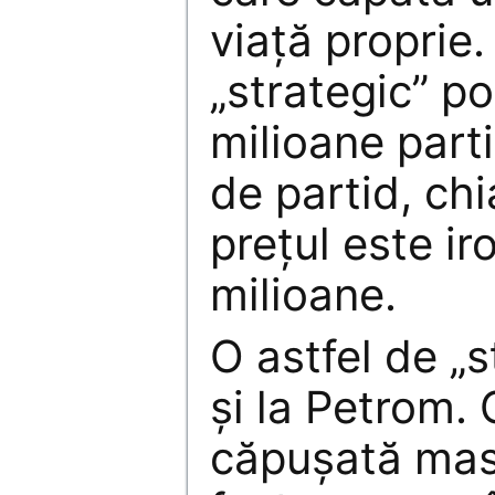
viaţă proprie.
„strategic” p
milioane parti
de partid, ch
preţul este ir
milioane.
O astfel de „s
şi la Petrom.
căpuşată masi