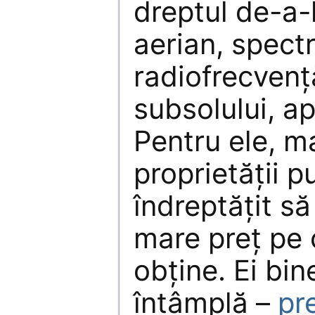
dreptul de-a-l
aerian, spect
radiofrecvenţ
subsolului, ap
Pentru ele, m
proprietăţii p
îndreptăţit să
mare preţ pe 
obţine. Ei bin
întâmplă –
pre