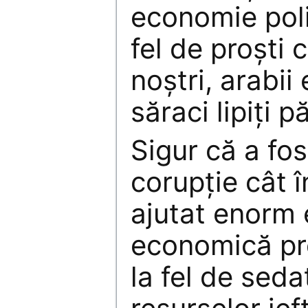
economie poli
fel de proşti c
noştri, arabii
săraci lipiţi 
Sigur că a fos
corupţie cât î
ajutat enorm 
economică pre
la fel de seda