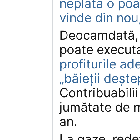
neplată o poat
vinde din nou,
Deocamdată, 
poate executa
profiturile ad
„băieţii deştep
Contribuabilii
jumătate de m
an.
La gaze, rede