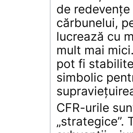
de redevenţe
cărbunelui, p
lucrează cu m
mult mai mici.
pot fi stabilit
simbolic pent
supravieţuirea
CFR-urile sunt
„strategice”. 