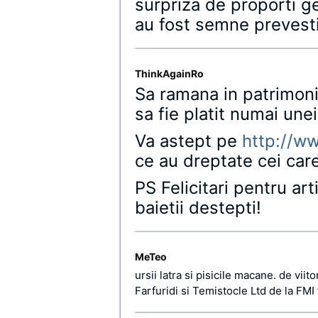
surpriza de proporti ge
au fost semne prevesti
ThinkAgainRo
Sa ramana in patrimoni
sa fie platit numai une
Va astept pe
http://ww
ce au dreptate cei car
PS Felicitari pentru ar
baietii destepti!
MeTeo
ursii latra si pisicile macane. de viit
Farfuridi si Temistocle Ltd de la FMI