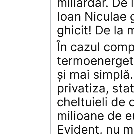
miliardar. De
Ioan Niculae g
ghicit! De la m
În cazul comp
termoenergeti
şi mai simplă
privatiza, sta
cheltuieli de 
milioane de e
Evident, nu m