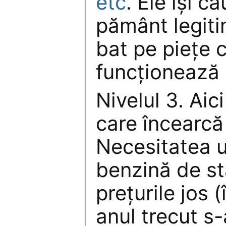
etc
. Ele îşi ca
pământ legiti
bat pe pieţe c
funcţionează 
Nivelul 3. Aici
care încearcă
Necesitatea u
benzină de st
preţurile jos (
anul trecut s-