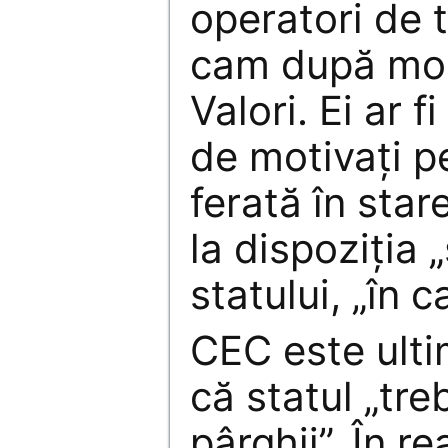
operatori de t
cam după mod
Valori. Ei ar f
de motivaţi p
ferată în star
la dispoziţia 
statului, „în 
CEC este ult
că statul „tre
pârghii”. În re