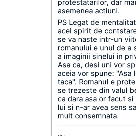
protestatarilor, dar m
asemenea actiuni.
PS Legat de mentalitate
acel spirit de contstare
se va naste intr-un vii
romanului e unul de a 
a imaginii sinelui in pri
Asa ca, desi uni vor sp
aceia vor spune: "Asa l
taca". Romanul e protes
se trezeste din valul bet
ca dara asa or facut si
lui si n-ar avea sens s
mult consemnata.