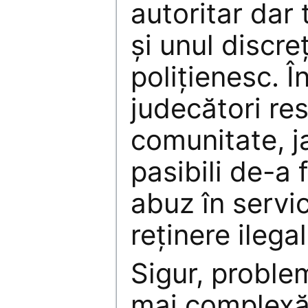
autoritar dar 
şi unul discre
poliţienesc. Î
judecători re
comunitate, j
pasibili de-a 
abuz în servi
reţinere ilegal
Sigur, proble
mai complexă