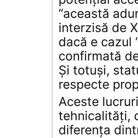
“această adun
interzisă de X
dacă e cazul 
confirmată de
Şi totuşi, sta
respecte prop
Aceste lucrur
tehnicalităţi,
diferenţa dint