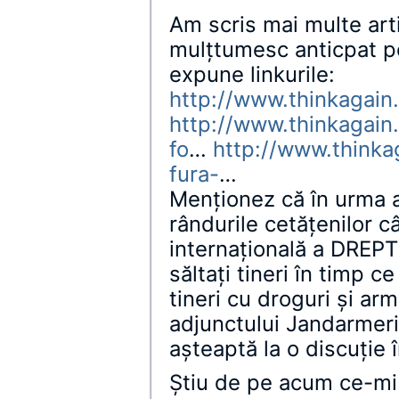
Am scris mai multe art
mulţtumesc anticpat pe
expune linkurile:
http://www.thinkagain.
http://www.thinkagain
fo
…
http://www.thinkag
fura-
…
Menţionez că în urma a
rândurile cetăţenilor 
internaţională a DREP
săltaţi tineri în timp ce
tineri cu droguri şi ar
adjunctului Jandarmeri
aşteaptă la o discuţie 
Știu de pe acum ce-mi