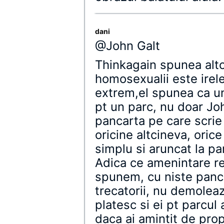
dani
@John Galt
Thinkagain spunea alt
homosexualii este irel
extrem,el spunea ca un
pt un parc, nu doar Jo
pancarta pe care scrie
oricine altcineva, orice
simplu si aruncat la pa
Adica ce amenintare rep
spunem, cu niste panca
trecatorii, nu demolea
platesc si ei pt parcul 
daca ai amintit de prop