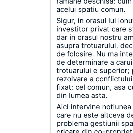
ramane deschisa: cum s
acelui spatiu comun.
Sigur, in orasul lui ion
investitor privat care s
dar in orasul nostru am
asupra trotuarului, dec
de folosire. Nu ma int
de determinare a carui
trotuarului e superior;
rezolvare a conflictulu
fixat: cel comun, asa c
din lumea asta.
Aici intervine notiunea
care nu este altceva de
problema gestiunii spat
oricare din co-propriet