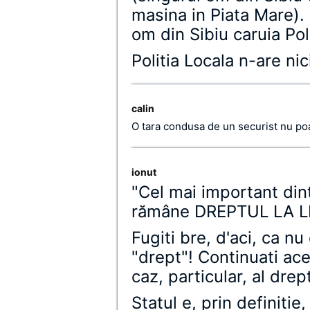
masina in Piata Mare).
om din Sibiu caruia Pol
Politia Locala n-are ni
calin
O tara condusa de un securist nu poat
ionut
"Cel mai important din
rămâne DREPTUL LA L
Fugiti bre, d'aci, ca nu
"drept"! Continuati ac
caz, particular, al drep
Statul e, prin definitie,