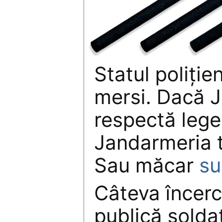
Statul poliţie
mersi. Dacă 
respectă lege
Jandarmeria t
Sau măcar
su
Câteva încerc
publică solda