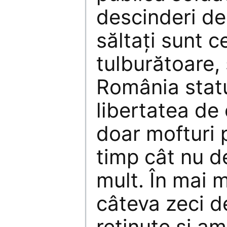
descinderi de
săltaţi sunt c
tulburătoare,
România statu
libertatea de
doar mofturi 
timp cât nu d
mult. În mai m
câteva zeci d
reţinute şi a