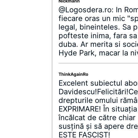
Nickmann
@Logosdera.ro: In Roma
fiecare oras un mic "s
legal, bineinteles. Sa p
pofteste inima, fara sa 
duba. Ar merita si soc
Hyde Park, macar la niv
ThinkAgainRo
Excelent subiectul ab
Davidescu!Felicitări!Ce
drepturile omului ră
EXPRIMARE! În situaţia
încălcat de către chiar 
susţină şi să apere dr
ESTE FASCIST!