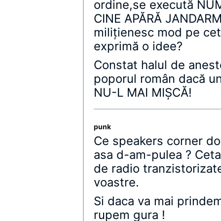
ordine,se execută NU
CINE APĂRĂ JANDARMER
miliţienesc mod pe cet
exprimă o idee?
Constat halul de aneste
poporul român dacă un 
NU-L MAI MIȘCĂ!
punk
Ce speakers corner dom
asa d-am-pulea ? Cetat
de radio tranzistorizat
voastre.
Si daca va mai prindem
rupem gura !