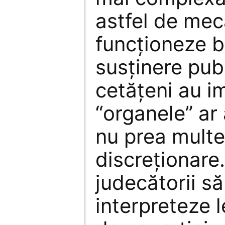
astfel de me
funcţioneze b
susţinere publ
cetăţeni au i
“organele” ar
nu prea multe
discreţionare
judecătorii să
interpreteze le