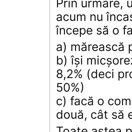
Prin urmare, 
acum nu înca
începe să o f
a) mărească p
b) îşi micşore
8,2% (deci pr
50%)
c) facă o com
două, cât să e
Toate astea p