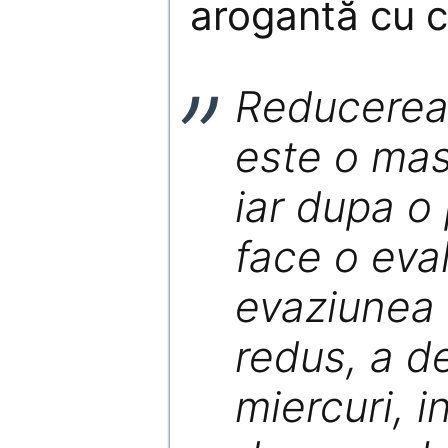
arogantă cu c
Reducerea
este o mas
iar dupa o
face o eva
evaziunea 
redus, a d
miercuri, i