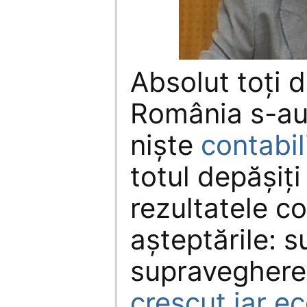
Absolut toţi d
România s-au
nişte
contabil
totul depăşiţi 
rezultatele c
aşteptările: s
supraveghere
crescut iar e