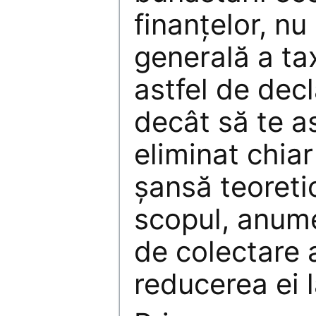
finanţelor, n
generală a ta
astfel de decl
decât să te as
eliminat chia
şansă teoreti
scopul, anum
de colectare 
reducerea ei l