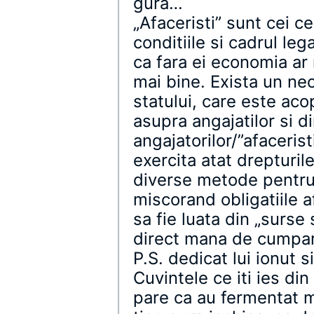
gura…
„Afaceristi” sunt cei ce
conditiile si cadrul lega
ca fara ei economia ar 
mai bine. Exista un ne
statului, care este aco
asupra angajatilor si d
angajatorilor/”afaceristi
exercita atat drepturile 
diverse metode pentru 
miscorand obligatiile a
sa fie luata din „surse 
direct mana de cumpar
P.S. dedicat lui ionut s
Cuvintele ce iti ies din
pare ca au fermentat m