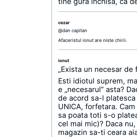
tine gura inchisa, ca d
cezar
@dan capitan
Afaceristul ionut are niste chirii.
ionut
„Exista un necesar de f
Esti idiotul suprem, m
e „necesarul” asta? Dac
de acord sa-l platesca 
UNICA, forfetara. Cam c
sa poata toti s-o plate
cel mai mic)? Daca nu, 
magazin sa-ti ceara aia