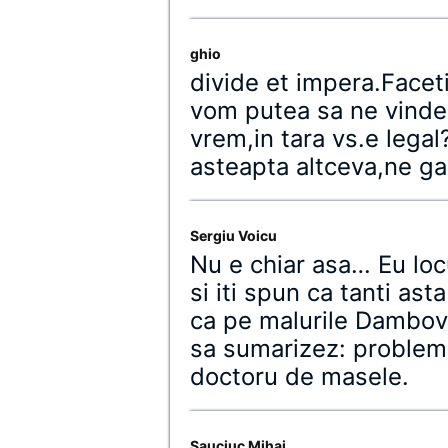
ghio
divide et impera.Faceti
vom putea sa ne vindem
vrem,in tara vs.e lega
asteapta altceva,ne ga
Sergiu Voicu
Nu e chiar asa… Eu loc
si iti spun ca tanti as
ca pe malurile Dambovi
sa sumarizez: problema
doctoru de masele.
Sauciuc Mihai