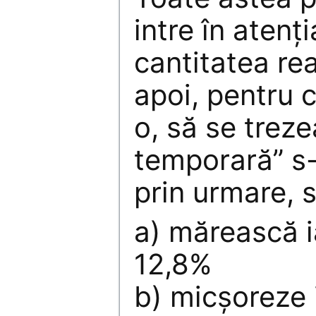
intre în atenţ
cantitatea re
apoi, pentru c
o, să se trez
temporară” s-
prin urmare, s
a) mărească ia
12,8%
b) micşoreze i