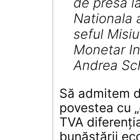
de presa l
Nationala 
seful Misiu
Monetar In
Andrea Sc
Să admitem de
povestea cu „
TVA diferenţia
bunăstării ec