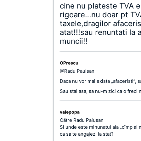
cine nu plateste TVA e 
rigoare…nu doar pt TVA
taxele,dragilor afaceris
atat!!!sau renuntati la 
muncii!!
OPrescu
@Radu Pauisan
Daca nu vor mai exista „afaceristi”, 
Sau stai asa, sa nu-m zici ca o freci
valepopa
Către Radu Paiusan
Si unde este minunatul ala „cîmp al 
ca sa te angajezi la stat?