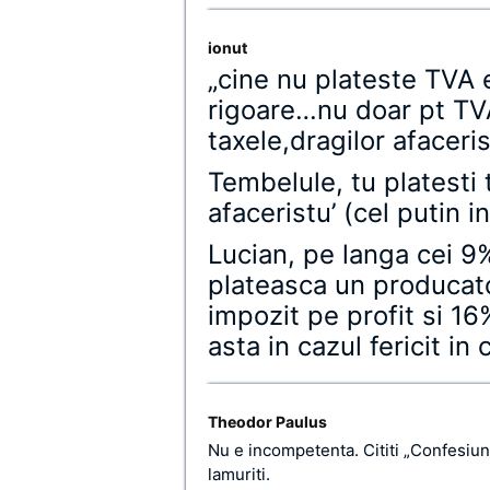
ionut
„cine nu plateste TVA e
rigoare…nu doar pt TVA
taxele,dragilor afaceris
Tembelule, tu platesti t
afaceristu’ (cel putin in
Lucian, pe langa cei 9%
plateasca un producato
impozit pe profit si 1
asta in cazul fericit i
Theodor Paulus
Nu e incompetenta. Cititi „Confesiun
lamuriti.