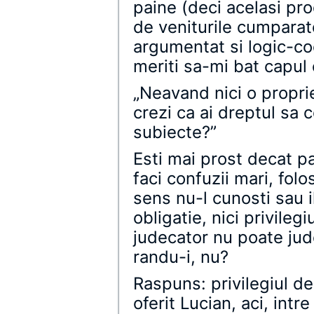
paine (deci acelasi pro
de veniturile cumparato
argumentat si logic-c
meriti sa-mi bat capul 
„Neavand nici o propri
crezi ca ai dreptul sa
subiecte?”
Esti mai prost decat pa
faci confuzii mari, folo
sens nu-l cunosti sau i
obligatie, nici privileg
judecator nu poate jud
randu-i, nu?
Raspuns: privilegiul de
oferit Lucian, aci, intre