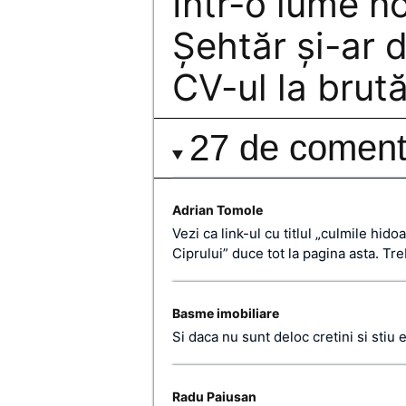
Într-o lume 
Şehtăr şi-ar 
CV-ul la brută
27 de comenta
Adrian Tomole
Vezi ca link-ul cu titlul „culmile hid
Ciprului” duce tot la pagina asta. Tr
Basme imobiliare
Si daca nu sunt deloc cretini si stiu 
Radu Paiusan