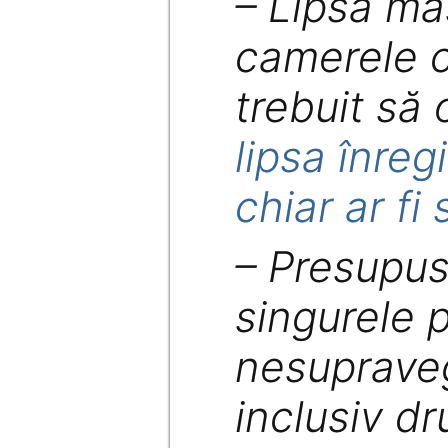
– Lipsa ma
camerele c
trebuit să 
lipsa înreg
chiar ar fi
– Presupus
singurele p
nesuprave
inclusiv d