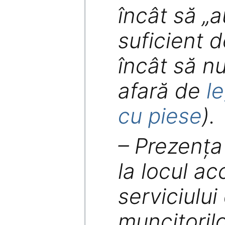
încât să „
suficient 
încât să n
afară de
l
cu piese
).
– Prezența
la locul ac
serviciului
muncitorilo