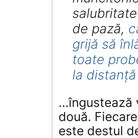
salubritate
de pază,
c
grijă să în
toate probe
la distanță
…îngustează v
două. Fiecare
este destul d