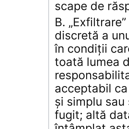
scape de răs
B. „Exfiltrare
discretă a un
în condiții ca
toată lumea 
responsabilita
acceptabil ca
și simplu sau
fugit; altă da
întâmplat ast