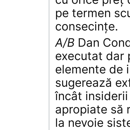
pe termen scu
consecințe.
A/B
Dan Condr
executat dar
elemente de i
sugerează exfi
încât insideri
apropiate să r
la nevoie sist