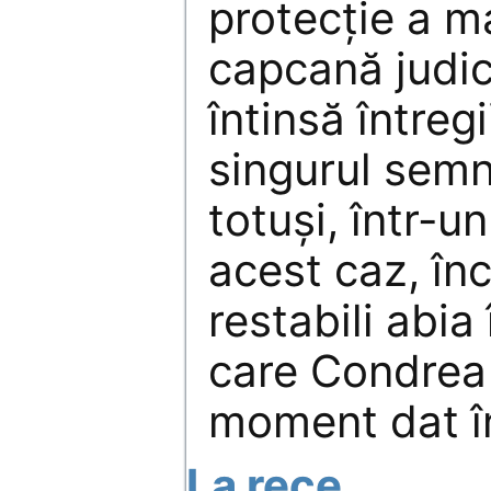
protecție a ma
capcană judic
întinsă întregii
singurul semn
totuși, într-un
acest caz, în
restabili abia
care Condrea 
moment dat în
La rece