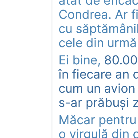
atât de efica
Condrea. Ar fi
cu săptămânile
cele din urmă 
Ei bine,
80.00
în fiecare an d
cum un avion 
s-ar prăbuși z
Măcar pentru 
o virgulă din 