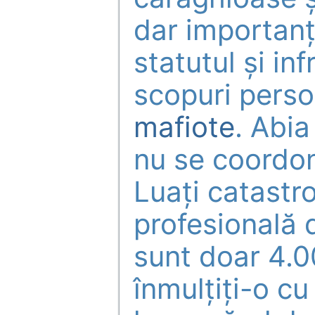
dar importanț
statutul și in
scopuri pers
mafiote
. Abi
nu se coordo
Luați catastr
profesională 
sunt doar 4.
înmulțiți-o cu