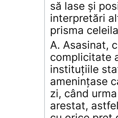
să lase și pos
interpretări a
prisma celeila
A. Asasinat, c
complicitate 
instituțiile s
amenințase c
zi, când urma 
arestat, astfel
cu orice preț