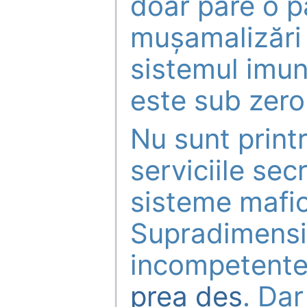
doar pare o p
mușamalizări 
sistemul imuni
este sub zero
Nu sunt print
serviciile sec
sisteme mafio
Supradimensi
incompetent
prea des
. Dar