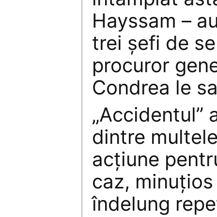
Hayssam – au 
trei șefi de se
procuror gene
Condrea le sa
„Accidentul” a
dintre multele
acțiune pentr
caz, minuțios 
îndelung repe