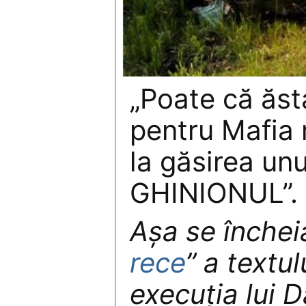
„Poate că ăs
pentru Mafia
la găsirea unu
GHINIONUL”.
Așa se închei
rece
” a textu
execuția lui 