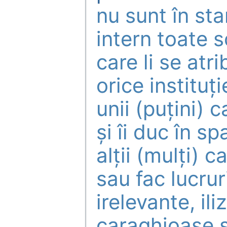
nu sunt în st
intern toate 
care li se atri
orice instituți
unii (puțini) c
și îi duc în sp
alții (mulți) 
sau fac lucrur
irelevante, ili
caraghioase și