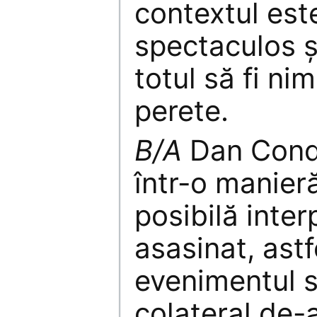
contextul est
spectaculos ș
totul să fi ni
perete.
B/A
Dan Condre
într-o manier
posibilă inter
asasinat, astf
evenimentul s
colateral de-