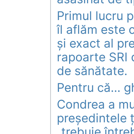
Primul lucru 
îl aflăm este
și exact al p
rapoarte SRI 
de sănătate.
Pentru că… gh
Condrea a mu
președintele ț
„trebuie între