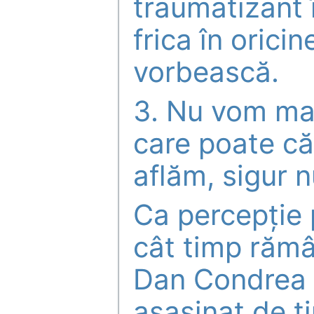
traumatizant 
frica în orici
vorbească.
3. Nu vom mai
care poate că
aflăm, sigur n
Ca percepție 
cât timp rămân
Dan Condrea 
asasinat de ti