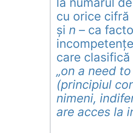
la numărul de 
cu orice cifră
și
n
– ca facto
incompetenței
care clasifică
„on a need to
(principiul c
nimeni, indife
are acces la i