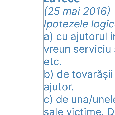
(25 mai 2016)
Ipotezele logic
a) cu ajutorul i
vreun serviciu 
etc.
b) de tovarășii
ajutor.
c) de una/unel
sale victime.