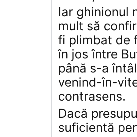
Iar ghinionul 
mult să confi
fi plimbat de 
în jos între 
până s-a întâ
venind-în-vi
contrasens.
Dacă presupu
suficientă pen