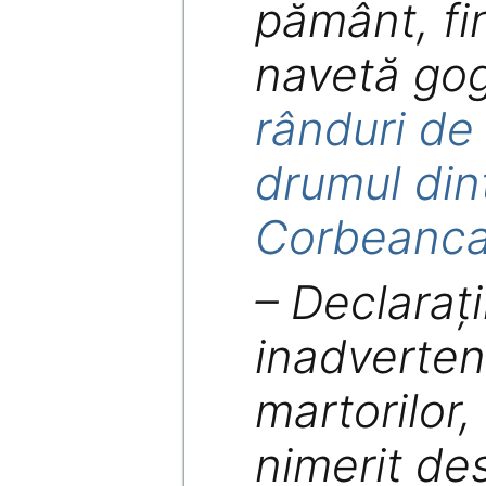
pământ, fin
navetă go
rânduri de
drumul din
Corbeanc
– Declarați
inadverten
martorilor,
nimerit de