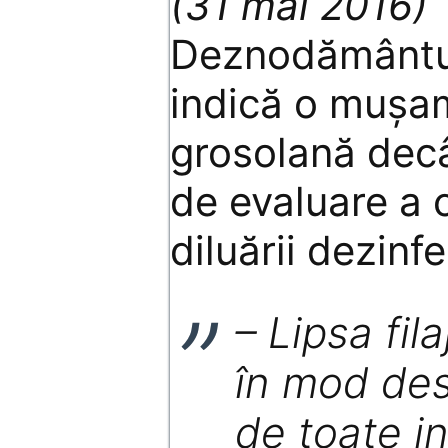
(31 mai 2016)
Deznodământul
indică o mușam
grosolană decâ
de evaluare a 
diluării dezinf
– Lipsa fila
în mod des
de toate in