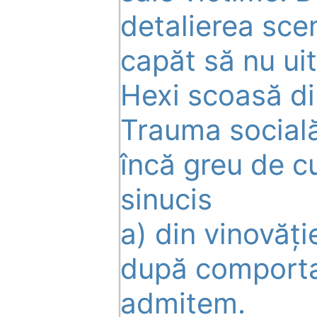
detalierea scen
capăt să nu ui
Hexi scoasă di
Trauma socială 
încă greu de cu
sinucis
a) din vinovăți
după comporta
admitem.