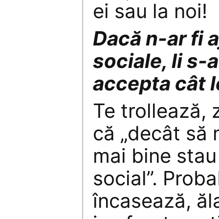
ei sau la noi!
Dacă n-ar fi 
sociale, li s-
accepta cât l
Te trollează, 
că „decât să 
mai bine stau
social”. Probab
încasează, ăla