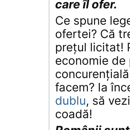
care îl ofer.
Ce spune lege
ofertei? Că t
prețul licitat
economie de 
concurențială
facem? Ia în
dublu
, să vez
coadă!