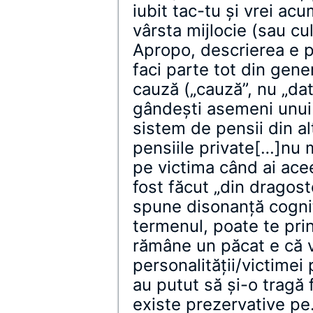
iubit tac-tu și vrei ac
vârsta mijlocie (sau cul
Apropo, descrierea e p
faci parte tot din gene
cauză („cauză”, nu „dato
gândești asemeni unui c
sistem de pensii din al
pensiile private[…]nu 
pe victima când ai ace
fost făcut „din dragos
spune disonanță cogniti
termenul, poate te pri
rămâne un păcat e că vr
personalității/victimei
au putut să și-o tragă
existe prezervative pe