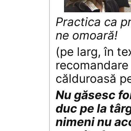
Practica ca pr
ne omoară!
(pe larg, în te
recomandare 
călduroasă pe
Nu găsesc fo
duc pe la târg
nimeni nu ac