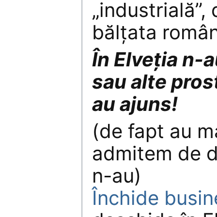
„industrială”,
bălțata româ
În Elveția n-
sau alte prost
au ajuns!
(de fapt au m
admitem de dr
n-au)
Închide busin