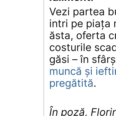
Vezi partea b
intri pe piața 
ăsta, oferta c
costurile sca
găsi – în sfârș
muncă și iefti
pregătită
.
În poză, Flor