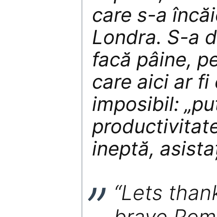
care s-a încăie
Londra. S-a d
facă pâine, pe
care aici ar f
imposibil: „pu
productivitat
ineptă, asistaț
“Lets than
brave Rom