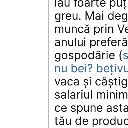
iau foarte puț
greu. Mai deg
muncă prin Ves
anului preferă
gospodărie (
s
nu bei? bețivu
vaca și câști
salariul mini
ce spune asta
tău de produc