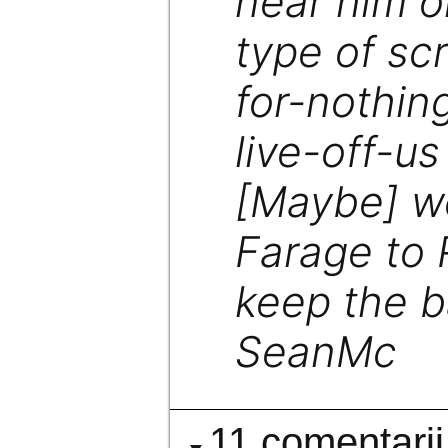
near him on
type of sc
for-nothin
live-off-u
[Maybe] w
Farage to
keep the b
SeanMc
11 comentarii