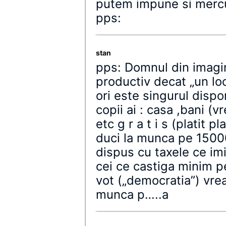
putem impune si mercu
pps:
stan
pps: Domnul din imagin
productiv decat „un loc
ori este singurul dispo
copii ai : casa ,bani (
etc g r a t i s (platit 
duci la munca pe 1500
dispus cu taxele ce i
cei ce castiga minim 
vot („democratia”) vrea
munca p…..a