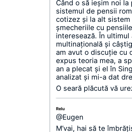
Când o să ieșim noi la 
sistemul de pensii ro
cotizez și la alt sistem
șmecheriile cu pensiile
interesează. În ultimul 
multinațională și câșt
am avut o discuție cu 
expus teoria mea, a s
an a plecat și el în Si
analizat și mi-a dat dr
O seară plăcută vă ure
Relu
@Eugen
M’vai, hai să te îmbrăț