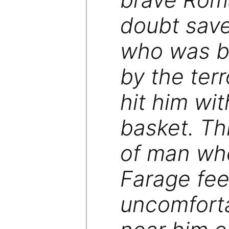
doubt sav
who was b
by the ter
hit him wi
basket. Thi
of man wh
Farage fee
uncomfort