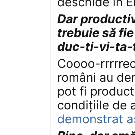
deschide în E
Dar productiv
trebuie să fie
duc-ti-vi-ta-
Coooo-rrrrrec
români au de
pot fi producti
condițiile de
demonstrat a