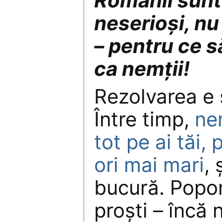
Românii sunt 
neserioși, nu
– pentru ce s
ca nemții!
Rezolvarea e 
Între timp,
ne
tot pe ai tăi, 
ori mai mari
, 
bucură. Popor
proști – încă n