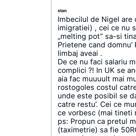
stan
Imbecilul de Nigel are
imigratiei) , cei ce nu 
„melting pot” sa-si tin
Prietene cand domnu’ P
limbaj aveai .
De ce nu faci salariu 
complici ?! In UK se an
aia fac muuuult mai mu
rostogoles costul catre 
unde este posibil se d
catre restu’. Cei ce mu
ce vorbesc (mai tineti 
ps: Propun ca pretul 
(taximetrie) sa fie 50