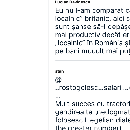
Lucian Davidescu
Eu nu l-am comparat ca
localnic” britanic, aici
sunt șanse să-l depășe
mai productiv decât er
„localnic” în România ș
pe bani muuult mai puț
stan
@
..rostogolesc…salarii…(
…
Mult succes cu tractor
gandirea ta „nedogmati
folosesc Hegelian diale
the greater number)