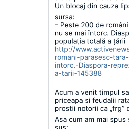
Un blocaj din cauza lip
sursa:
– Peste 200 de români p
nu se mai întorc. Dias
populația totală a țării
http://www.activenews
romani-parasesc-tara-
intorc.-Diaspora-repre
a-tarii-145388
_
Acum a venit timpul sa
priceapa si feudalii rat
prostii notorii ca „frg
Asa cum am mai spus s
sus: