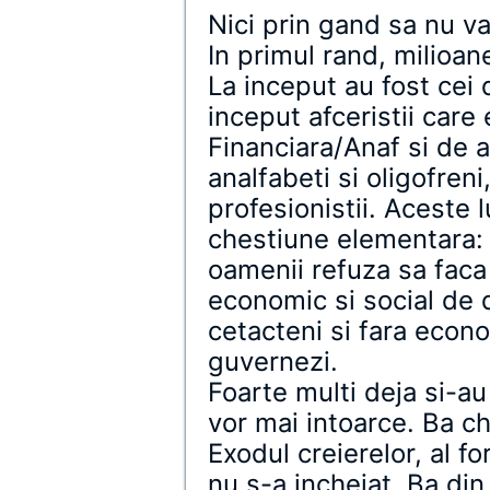
Nici prin gand sa nu v
In primul rand, milioan
La inceput au fost cei d
inceput afceristii care
Financiara/Anaf si de a
analfabeti si oligofreni,
profesionistii. Aceste l
chestiune elementara: 
oamenii refuza sa faca
economic si social de do
cetacteni si fara econo
guvernezi.
Foarte multi deja si-au
vor mai intoarce. Ba chi
Exodul creierelor, al fo
nu s-a incheiat. Ba din