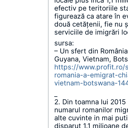
locale plus încă 1,1 mi
efectiv pe teritoriile s
figurează ca atare în 
două cetățenii, fie nu 
serviciile de imigrări lo
sursa:
– Un sfert din România 
Guyana, Vietnam, Bot
https://www.profit.ro/
romania-a-emigrat-chi
vietnam-botswana-14
_
2. Din toamna lui 2015 
numarul romanilor migra
alte cuvinte in mai puti
disparut 1.1 milioane d