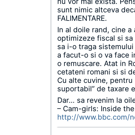
nu vor mai exista. Pens
sunt nimic altceva d
FALIMENTARE.
In al doile rand, cine a
optimizeze fiscal si s
sa i-o traga sistemului
a facut-o si o va face 
o remuscare. Atat in Ro
cetateni romani si si de
Cu alte cuvine, pentru 
suportabil” de taxare 
Dar… sa revenim la oi
– Cam-girls: Inside t
http://www.bbc.com/