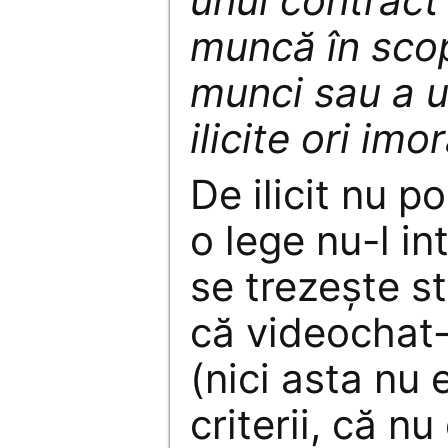
unui contract
muncă în scop
munci sau a un
ilicite ori imor
De ilicit nu po
o lege nu-l in
se trezește s
că videochat-
(nici asta nu 
criterii, că nu