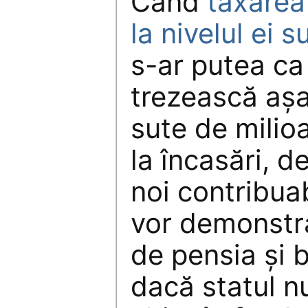
Când
taxarea
la nivelul ei 
s-ar putea ca
trezească așa
sute de milio
la încasări, d
noi contribuab
vor demonstra
de pensia și be
dacă statul nu