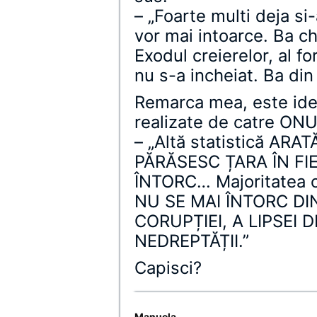
– „Foarte multi deja si
vor mai intoarce. Ba chi
Exodul creierelor, al fo
nu s-a incheiat. Ba din
Remarca mea, este iden
realizate de catre ONU
– „Altă statistică AR
PĂRĂSESC ȚARA ÎN FIE
ÎNTORC… Majoritatea ce
NU SE MAI ÎNTORC DI
CORUPȚIEI, A LIPSEI DE
NEDREPTĂȚII.”
Capisci?
Manuela