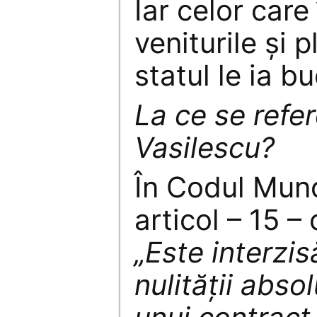
Iar celor care
veniturile și 
statul le ia b
La ce se refe
Vasilescu?
În Codul Munc
articol – 15 –
„Este interzi
nulităţii abso