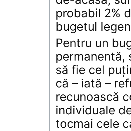
probabil 2% d
bugetul legend
Pentru un bug
permanentă, s
să fie cel puț
că – iată – re
recunoască c
individuale d
tocmai cele c