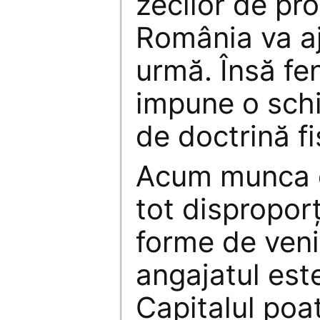
zecilor de pro
România va aj
urmă. Însă f
impune o sch
de doctrină fi
Acum munca e
tot disproporț
forme de veni
angajatul este
Capitalul poa