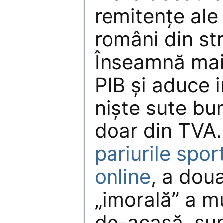
remitențe ale
români din st
Înseamnă mai
PIB și aduce i
niște sute bu
doar din TVA.
pariurile spor
online
, a doua
„imorală” a m
de-acasă, su