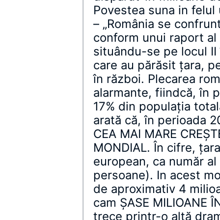
Povestea suna in felul
– „România se confruntă
conform unui raport al 
situându-se pe locul II
care au părăsit țara, pe 
în război. Plecarea rom
alarmante, fiindcă, în 
17% din populația tota
arată că, în perioada
CEA MAI MARE CREȘTE
MONDIAL. În cifre, țara
european, ca număr al 
persoane). In acest m
de aproximativ 4 milio
cam ȘASE MILIOANE Î
trece printr-o altă dra