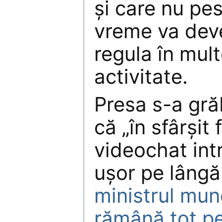
și care nu pe
vreme va deve
regula în mul
activitate.
Presa s-a gră
că „în sfârșit 
videochat intr
ușor pe lângă 
ministrul munc
rămână tot pe