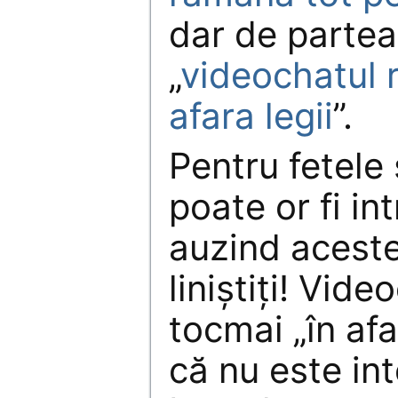
dar de partea
„
videochatul 
afara legii
”.
Pentru fetele 
poate or fi in
auzind aceste
liniștiți! Vid
tocmai „în afar
că nu este int