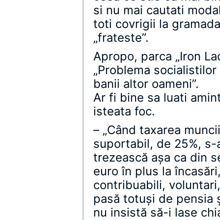
si nu mai cautati moda
toti covrigii la gramad
„frateste”.
Apropo, parca „Iron L
„Problema socialistilor
banii altor oameni”.
Ar fi bine sa luati amin
isteata foc.
– „Când taxarea muncii 
suportabil, de 25%, s-a
trezească așa ca din s
euro în plus la încasăr
contribuabili, voluntar
pasă totuși de pensia și
nu insistă să-i lase chi