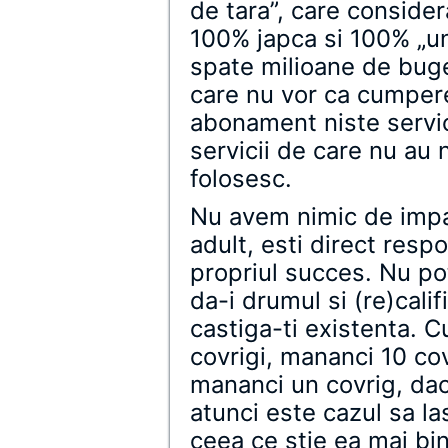
de tara”, care consider
100% japca si 100% „unf
spate milioane de buget
care nu vor ca cumpere
abonament niste servici
servicii de care nu au 
folosesc.
Nu avem nimic de impart
adult, esti direct resp
propriul succes. Nu poti
da-i drumul si (re)cali
castiga-ti existenta. C
covrigi, mananci 10 cov
mananci un covrig, dac
atunci este cazul sa 
ceea ce stie ea mai bi