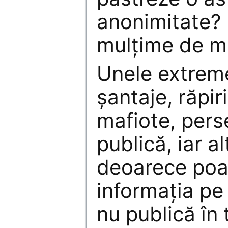
anonimitate? 
mulțime de mo
Unele extreme
șantaje, răpir
mafiote, pers
publică, iar a
deoarece poate
informația pe
nu publică în 