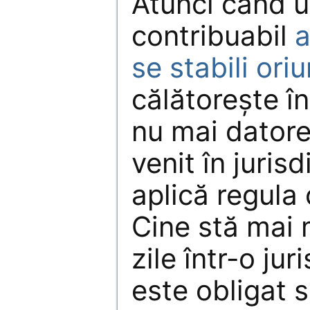
Atunci când u
contribuabil
a
se stabili ori
călătorește î
nu mai dator
venit în jurisd
aplică regula 
Cine stă mai 
zile într-o jur
este obligat s