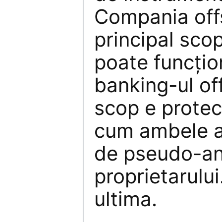
Compania off
principal scop
poate funcțio
banking-ul off
scop e protecț
cum ambele a
de pseudo-an
proprietarulu
ultima.