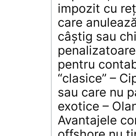
impozit cu reț
care anulează
câștig sau ch
penalizatoare.
pentru contab
“clasice” – Ci
sau care nu p
exotice – Ol
Avantajele con
offshore nu ți