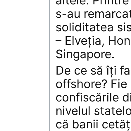
altele. Printre
s-au remarca
soliditatea si
– Elveția, Ho
Singapore.
De ce să îți f
offshore? Fie 
confiscările d
nivelul statel
că banii cetăț