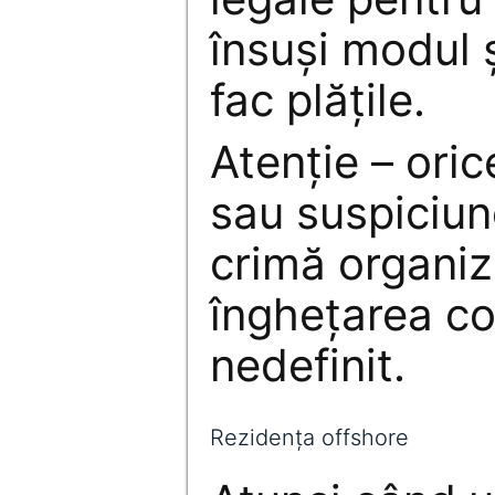
însuși modul ș
fac plățile.
Atenție – oric
sau suspiciun
crimă organiz
înghețarea co
nedefinit.
Rezidența offshore