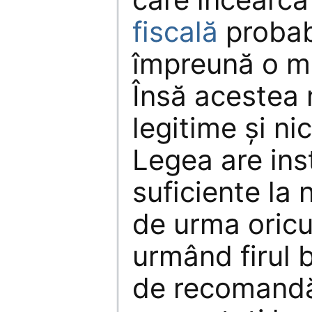
fiscală
probab
împreună o ma
Însă acestea 
legitime și ni
Legea are in
suficiente la 
de urma oricui
urmând firul b
de recomandăr