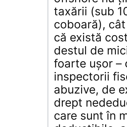
taxării (sub 
coboară), cât
că există cos
destul de mic
foarte ușor – 
inspectorii fi
abuzive, de e
drept nededuct
care sunt în 