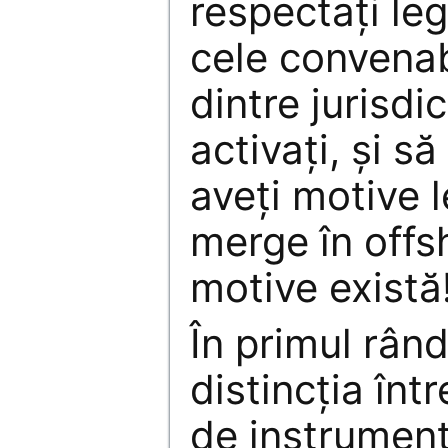
respectați leg
cele convenabi
dintre jurisdic
activați, și s
aveți motive 
merge în offs
motive există
În primul rând
distincția într
de instrument