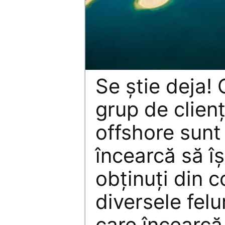
Se știe deja!
grup de clienți
offshore sunt 
încearcă să îș
obținuți din c
diversele felur
care încearcă