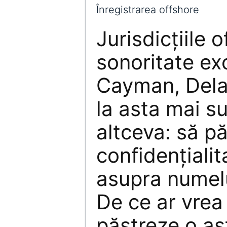
Înregistrarea offshore
Jurisdicțiile 
sonoritate ex
Cayman, Dela
la asta mai s
altceva: să p
confidențialit
asupra numelu
De ce ar vrea
păstreze o as