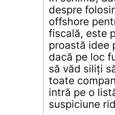
despre folosir
offshore pent
fiscală, este 
proastă idee 
dacă pe loc fu
să văd siliți 
toate compani
intră pe o lis
suspiciune ri