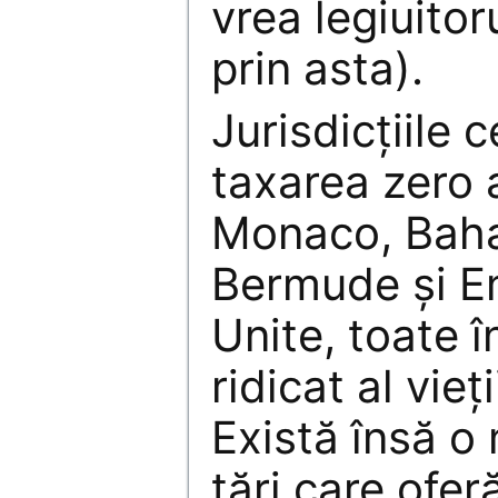
vrea legiuitor
prin asta).
Jurisdicțiile 
taxarea zero a
Monaco, Baha
Bermude și E
Unite, toate 
ridicat al vieți
Există însă o
țări care ofer