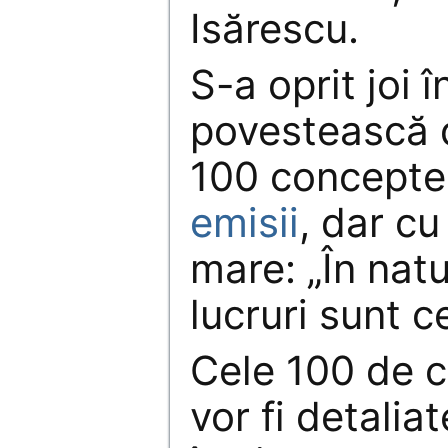
Isărescu.
S-a oprit joi 
povestească d
100 concepte
emisii
, dar c
mare: „În nat
lucruri sunt ce
Cele 100 de 
vor fi detalia