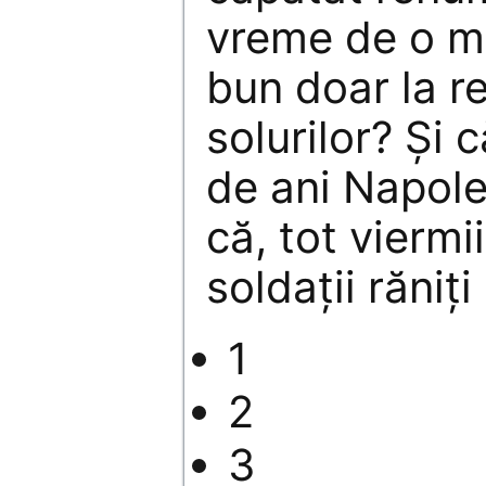
vreme de o mi
bun doar la r
solurilor? Şi
de ani Napole
că, tot viermii
soldaţii răniţ
1
2
3