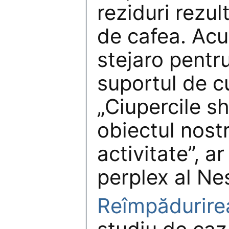
reziduri rezul
de cafea. Acu
stejaro pentr
suportul de cu
„Ciupercile sh
obiectul nostr
activitate”, ar
perplex al Nes
Reîmpădurire