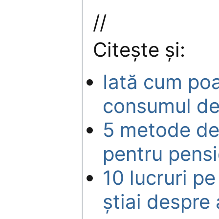
//
Citeşte şi:
Iată cum poa
consumul de
5 metode de-
pentru pens
10 lucruri pe
ştiai despre