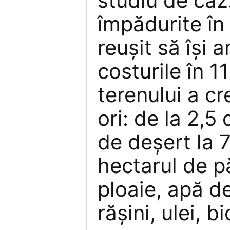
studiu de caz
împădurite în
reuşit să îşi 
costurile în 11
terenului a c
ori: de la 2,5
de deşert la 
hectarul de p
ploaie, apă d
răşini, ulei, b