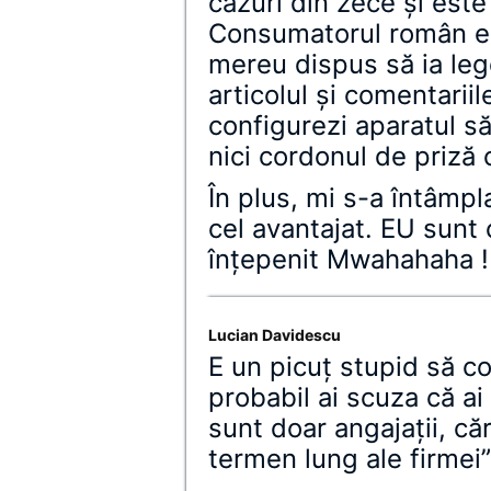
cazuri din zece şi este
Consumatorul român e f
mereu dispus să ia lege
articolul şi comentarii
configurezi aparatul să
nici cordonul de priză 
În plus, mi s-a întâmpl
cel avantajat. EU sunt 
înţepenit Mwahahaha !
Lucian Davidescu
E un picuţ stupid să co
probabil ai scuza că ai 
sunt doar angajaţii, c
termen lung ale firmei”