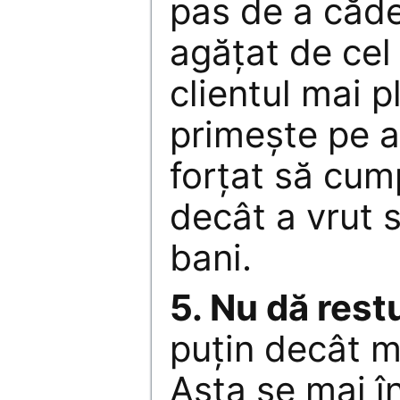
pas de a căd
agăţat de cel
clientul mai p
primeşte pe 
forţat să cum
decât a vrut 
bani.
5. Nu dă restu
puţin decât m
Asta se mai în