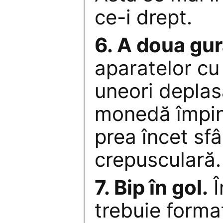
ce-i drept.
6. A doua gur
aparatelor cu 
uneori deplasa
monedă împin
prea încet sf
crepusculară.
7. Bip în gol.
Î
trebuie forma