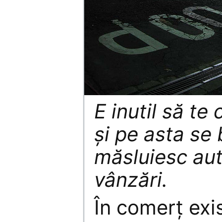
E inutil să te
şi pe asta se
măsluiesc au
vânzări.
În comerţ exi