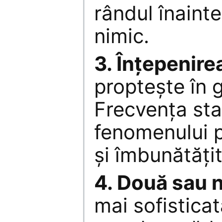
rândul înaint
nimic.
3. Înţepenire
propteşte în 
Frecvenţa sta
fenomenului p
şi îmbunătăţit
4. Două sau n
mai sofisticat