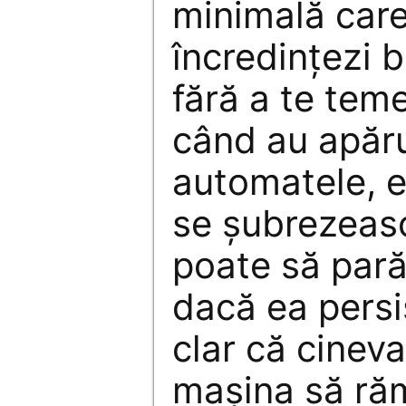
minimală care 
încredinţezi b
fără a te teme
când au apăru
automatele, e
se şubrezeas
poate să pară
dacă ea persis
clar că cineva
maşina să răm