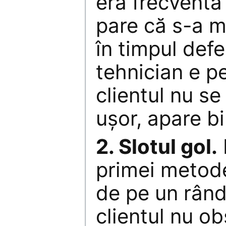
era frecventă
pare că s-a ma
în timpul defe
tehnician e p
clientul nu s
uşor, apare bi
2. Slotul gol.
primei metode
de pe un rând
clientul nu ob