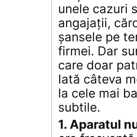
unele cazuri 
angajaţii, căr
şansele pe te
firmei. Dar sun
care doar pat
Iată câteva m
la cele mai b
subtile.
1. Aparatul nu