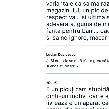
varianta e ca sa ma ra
magazinului, un pic de
respectiva… si ultima 
adevarata, guma de mes
fanta pentru bani… dac
si sa ne ignore, macar
Lucian Davidescu
:)) Și dup-aia se miră că ~e greu să
şi angajaţi retarzi~
spunk
E un picuţ cam stupidă 
dintr-un motiv foarte 
livrează e un aparat car