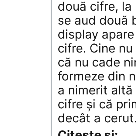
două cifre, la
se aud două b
display apare
cifre. Cine nu
că nu cade ni
formeze din n
a nimerit alt
cifre şi că pr
decât a cerut
Citește și: