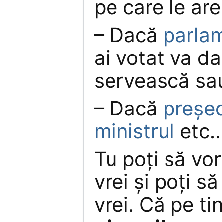
pe care le are
– Dacă
parla
ai votat va da
servească sau
– Dacă
președ
ministrul
etc
Tu poți să vor
vrei și poți s
vrei. Că pe ti