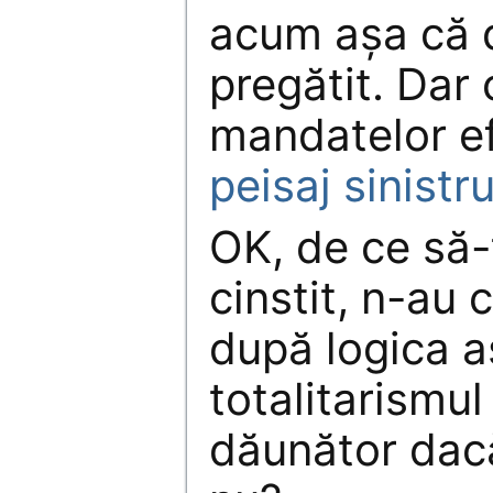
acum așa că 
pregătit. Dar 
mandatelor ef
peisaj sinistr
OK, de ce să-
cinstit, n-au 
după logica as
totalitarismu
dăunător dacă