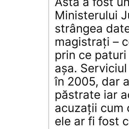
Ăsta a fost un
Ministerului J
strângea dat
magistrați – c
prin ce paturi 
așa. Serviciul
în 2005, dar a
păstrate iar 
acuzații cum 
ele ar fi fost