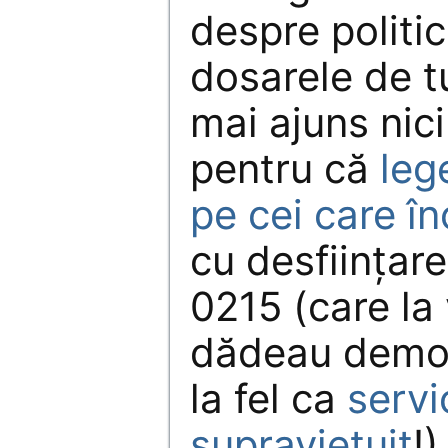
despre politici
dosarele de t
mai ajuns nic
pentru că
leg
pe cei care î
cu desființare
0215 (care la
dădeau democr
la fel ca
servi
supraviețuit
!