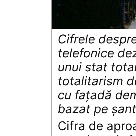
Cifrele despre
telefonice de
unui stat tota
totalitarism d
cu fațadă dem
bazat pe șant
Cifra de apro