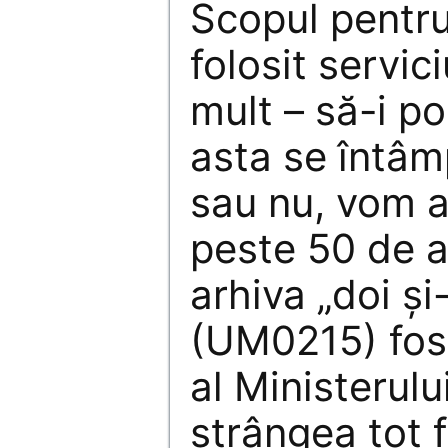
Scopul pentru
folosit servic
mult – să-i p
asta se întâm
sau nu, vom a
peste 50 de an
arhiva „doi și
(UM0215) fost
al Ministerulu
strângea tot f