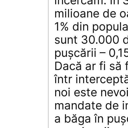
încercăm. În 
milioane de o
1% din popula
sunt 30.000 
pușcării – 0,1
Dacă ar fi să
într interceptă
noi este nev
mandate de i
a băga în puș