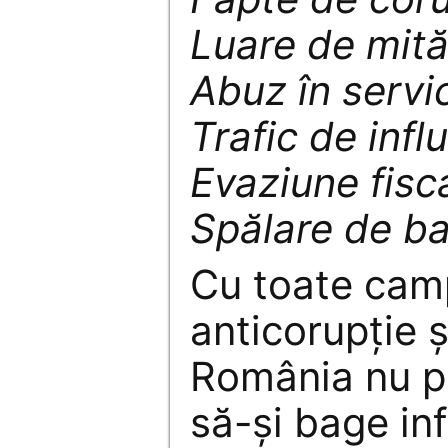
Luare de mită
Abuz în servi
Trafic de infl
Evaziune fisc
Spălare de ba
Cu toate camp
anticorupție ș
România nu pa
să-și bage inf