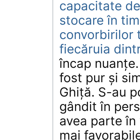
capacitate de
stocare în tim
convorbirilor 
fiecăruia dint
încap nuanțe.
fost pur și si
Ghiță. S-au po
gândit în per
avea parte în 
mai favorabil