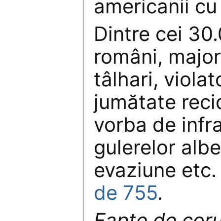
americanii cu
Dintre cei 30
români, major
tâlhari, violat
jumătate recid
vorba de infr
gulerelor albe
evaziune etc
de 755
.
Fapte de coru