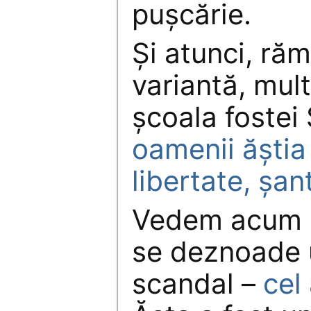
pușcărie.
Și atunci, ră
variantă, mul
școala fostei 
oamenii ăștia
libertate, șant
Vedem acum 
se deznoade 
scandal –
cel