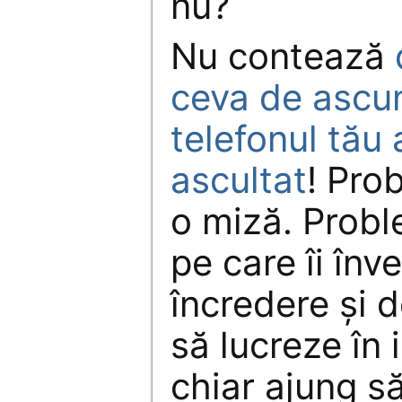
nu?
Nu contează
ceva de ascu
telefonul tău 
ascultat
! Pro
o miză. Probl
pe care îi înv
încredere și d
să lucreze în 
chiar ajung să