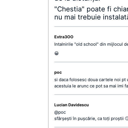
"Chestia" poate fi chia
nu mai trebuie instalat
Extra3OO
Intalnirile "old school" din mijlocul
😀
poc
si daca folosesc doua cartele noi pt 
acestuia le arunc ce pot sa mai imi fa
Lucian Davidescu
@poc
sfârşeşti în puşcărie, ca toţi proştii 