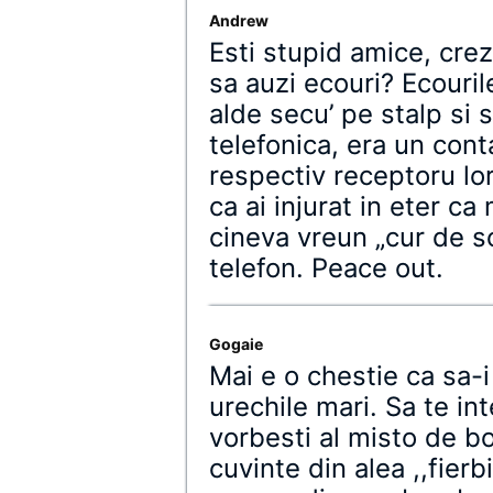
Andrew
Esti stupid amice, crez
sa auzi ecouri? Ecouri
alde secu’ pe stalp si 
telefonica, era un cont
respectiv receptoru lor
ca ai injurat in eter ca 
cineva vreun „cur de sob
telefon. Peace out.
Gogaie
Mai e o chestie ca sa-i 
urechile mari. Sa te int
vorbesti al misto de b
cuvinte din alea ,,fierb