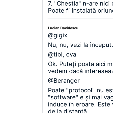
7. "Chestia" n-are nici
Poate fi instalată oriun
Lucian Davidescu
@gigix
Nu, nu, vezi la început
@tibi, ova
Ok. Puteţi posta aici ma
vedem dacă intereseaz
@Beranger
Poate "protocol" nu es
"software" e şi mai vag
induce în eroare. Este
de la distanţă.