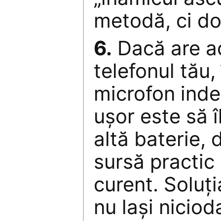
metodă, ci do
6.
Dacă are ac
telefonul tău,
microfon ind
uşor este să î
altă baterie, 
sursă practic
curent. Soluţ
nu laşi niciod