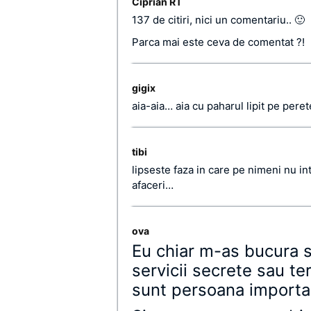
Ciprian RT
137 de citiri, nici un comentariu.. 🙂
Parca mai este ceva de comentat ?!
gigix
aia-aia… aia cu paharul lipit pe perete
tibi
lipseste faza in care pe nimeni nu in
afaceri…
ova
Eu chiar m-as bucura s
servicii secrete sau te
sunt persoana importan