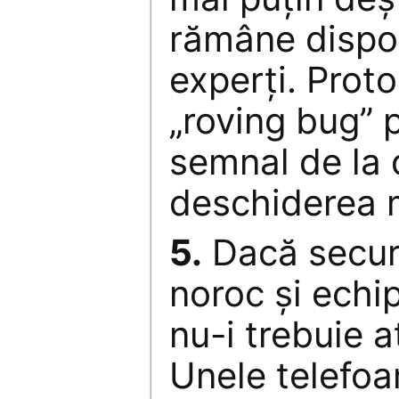
rămâne dispon
experţi. Prot
„roving bug” 
semnal de la 
deschiderea m
5.
Dacă securi
noroc şi echi
nu-i trebuie a
Unele telefoa