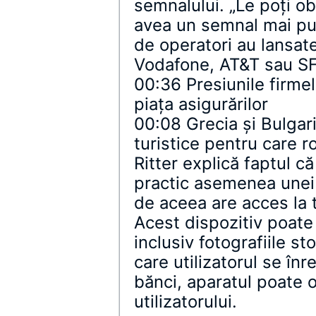
semnalului. „Le poţi ob
avea un semnal mai put
de operatori au lansate
Vodafone, AT&T sau S
00:36 Presiunile firme
piața asigurărilor
00:08 Grecia şi Bulgaria
turistice pentru care r
Ritter explică faptul c
practic asemenea unei 
de aceea are acces la t
Acest dispozitiv poate 
inclusiv fotografiile sto
care utilizatorul se înr
bănci, aparatul poate 
utilizatorului.