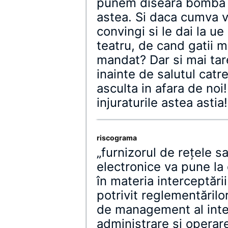
punem diseara bomba a
astea. Si daca cumva vi
convingi si le dai la ue
teatru, de cand gatii m
mandat? Dar si mai tar
inainte de salutul catre
asculta in afara de noi
injuraturile astea astia!
riscograma
„furnizorul de reţele s
electronice va pune la d
în materia interceptări
potrivit reglementărilo
de management al inter
administrare şi operar