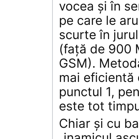
vocea şi în s
pe care le ar
scurte în jur
(faţă de 900 
GSM). Metoda
mai eficientă
punctul 1, pe
este tot timp
Chiar şi cu b
„inamicul ascu