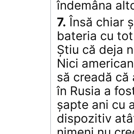
îndemâna altc
7.
Însă chiar ş
bateria cu totu
Știu că deja n
Nici americani
să creadă că
în Rusia a fos
şapte ani cu a
dispozitiv atâ
nimeni nu cr