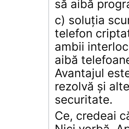
să aibă progra
c) soluţia sc
telefon cripta
ambii interloc
aibă telefoane
Avantajul este
rezolvă şi alt
securitate.
Ce, credeai c
Nici vorbă. A