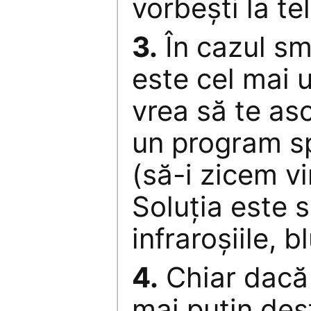
vorbeşti la te
3.
În cazul sm
este cel mai 
vrea să te asc
un program sp
(să-i zicem vi
Soluţia este s
infraroşiile, 
4.
Chiar dacă 
mai puţin de