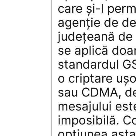
care şi-l per
agenţie de det
judeţeană de 
se aplică doa
standardul GS
o criptare uş
sau CDMA, d
mesajului es
imposibilă. C
opţiunea asta