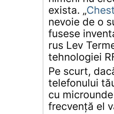
exista. „
Chest
nevoie de o s
fusese invent
rus Lev Terme
tehnologiei R
Pe scurt, dac
telefonului t
cu microunde
frecvenţă el v