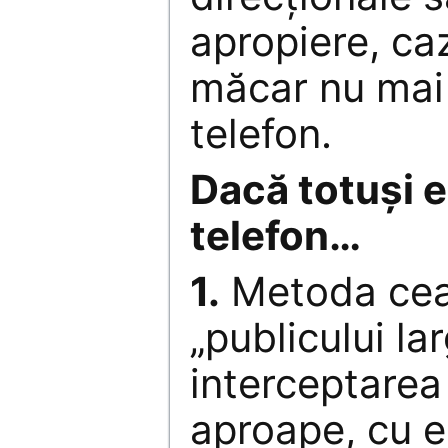
apropiere, caz
măcar nu mai
telefon.
Dacă totuşi e
telefon…
1.
Metoda cea 
„publicului la
interceptarea
aproape, cu 