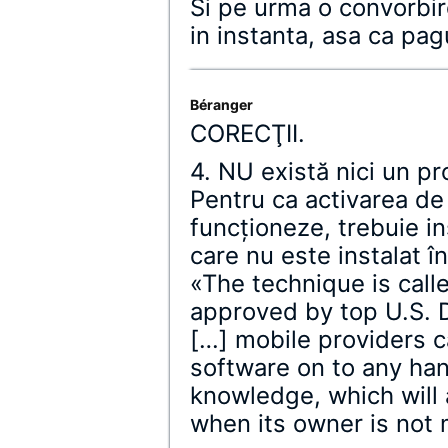
Si pe urma o convorbir
in instanta, asa ca pag
Béranger
CORECŢII.
4. NU există nici un p
Pentru ca activarea de 
funcţioneze, trebuie in
care nu este instalat 
«The technique is call
approved by top U.S. D
[…] mobile providers ca
software on to any han
knowledge, which will
when its owner is not m