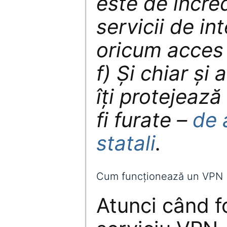
este de încred
servicii de in
oricum acces 
f) Și chiar și
îți protejează
fi furate –
de 
statali
.
Cum funcționează un VPN
Atunci când f