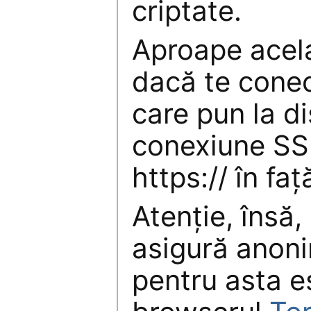
criptate.
Aproape acelaș
dacă te conect
care pun la di
conexiune SS
https:// în faț
Atenție, însă
asigură anoni
pentru asta e