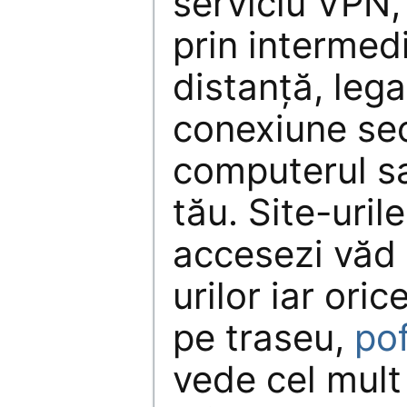
serviciu VPN,
prin intermedi
distanță, lega
conexiune se
computerul s
tău. Site-uril
accesezi văd 
urilor iar ori
pe traseu,
pof
vede cel mult