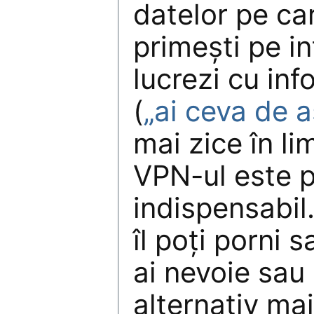
datelor pe care
primești pe i
lucrezi cu inf
(
„ai ceva de 
mai zice în li
VPN-ul este p
indispensabil
îl poți porni 
ai nevoie sau 
alternativ ma