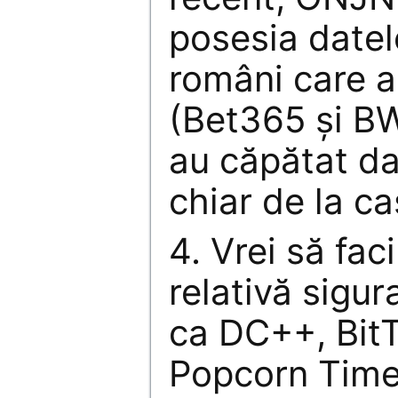
posesia datel
români care au
(Bet365 și BW
au căpătat da
chiar de la ca
4. Vrei să faci
relativă sigur
ca DC++, BitT
Popcorn Time