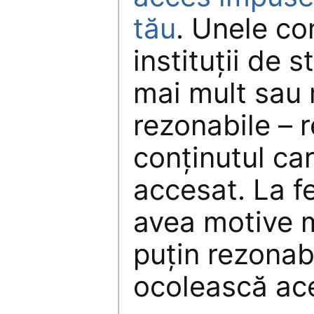
tău
. Unele co
instituții de s
mai mult sau 
rezonabile – r
conținutul car
accesat. La fe
avea motive 
puțin rezonab
ocolească aces