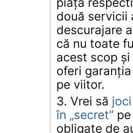
piața respecti
două servicii 
descurajare a 
că nu toate f
acest scop și
oferi garanția
pe viitor.
3. Vrei să
joci
în „secret”
pe 
obligate de au