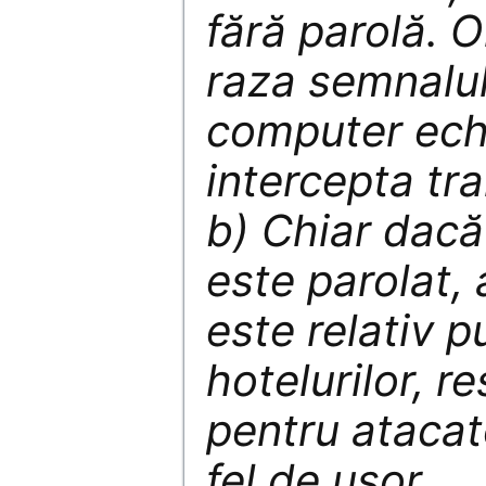
fără parolă. O
raza semnalul
computer ech
intercepta tr
b) Chiar dacă 
este parolat,
este relativ p
hotelurilor, r
pentru atacat
fel de ușor.