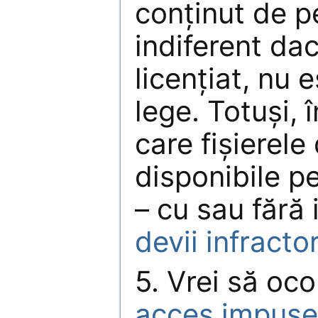
conținut de pe
indiferent da
licențiat, nu 
lege. Totuși, 
care fișierel
disponibile pen
– cu sau fără 
devii infractor
5. Vrei să oco
acces impuse