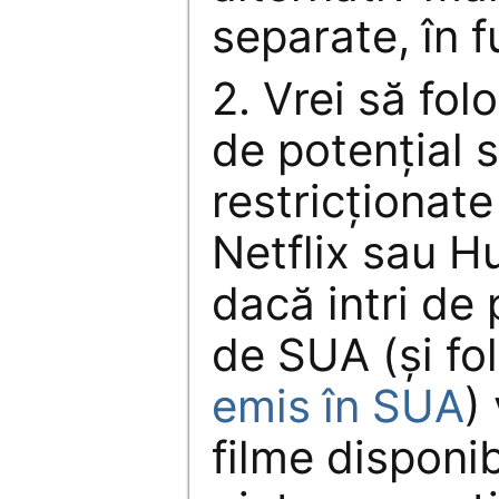
separate, în f
2. Vrei să fo
de potențial s
restricționate
Netflix sau H
dacă intri de
de SUA (și fo
emis în SUA
)
filme disponi