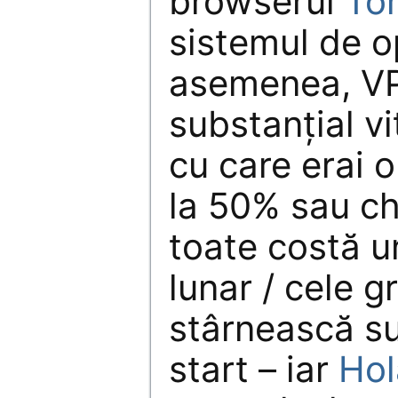
browserul
To
sistemul de 
asemenea, VP
substanțial v
cu care erai 
la 50% sau ch
toate costă 
lunar / cele g
stârnească su
start – iar
Hol