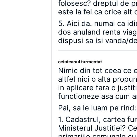
folosesc? dreptul de p
este la fel ca orice alt
5. Aici da. numai ca id
dos anuland renta viage
dispusi sa isi vanda/d
cetateanul turmentat
Nimic din tot ceea ce e
altfel nici o alta propu
in aplicare fara o justi
functioneze asa cum ar
Pai, sa le luam pe rind:
1. Cadastrul, cartea fun
Ministerul Justitiei? C
primariile comunale cu