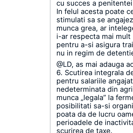
cu succes a penitentei
In felul acesta poate ce
stimulati sa se angajez
munca grea, ar intele
i-ar respecta mai mult 
pentru a-si asigura trai
nu in regim de detenti
@LD, as mai adauga ac
6. Scutirea integrala d
pentru salariile angaja
nedeterminata din agric
munca „legala” la ferme
posibilitati sa-si organ
poata da de lucru oamen
perioadele de inactivi
scurirea de taxe.