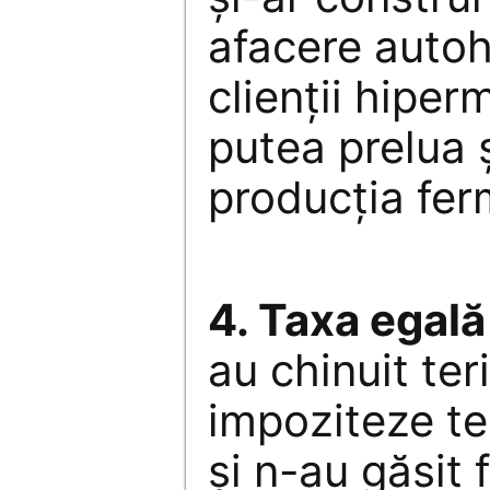
afacere autoh
clienţii hiperm
putea prelua 
producţia fer
4. Taxa egală
au chinuit ter
impoziteze te
şi n-au găsit 