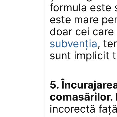
formula este 
este mare pen
doar cei care
subvenţia
, te
sunt implicit 
5. Încurajarea
comasărilor.
incorectă faţă