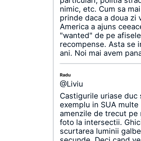
particulari, politia str
nimic, etc. Cum sa mai 
prinde daca a doua zi v
America a ajuns ceeace
"wanted" de pe afisele 
recompense. Asta se i
ani. Noi mai avem pana
Radu
@Liviu
Castigurile uriase duc 
exemplu in SUA multe 
amenzile de trecut pe 
foto la intersectii. Ghi
scurtarea luminii galb
secunde. Deci cand vez