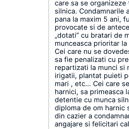
care sa se organizeze
silnica. Condamnarile a
pana la maxim 5 ani, f
provocate si de antece
„dotati” cu bratari de m
munceasca prioritar la
Cei care nu se dovedesc
sa fie penalizati cu pre
repartizati la munci si
irigatii, plantat puieti
mari , etc… Cei care se
harnici, sa primeasca l
detentie cu munca siln
diploma de om harnic si
din cazier a condamna
angajare si felicitari 