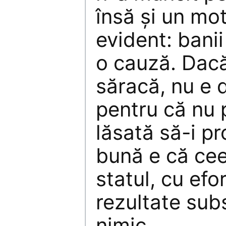
însă şi un mot
evident: banii
o cauză. Dacă
săracă, nu e d
pentru că nu 
lăsată să-i p
bună e că cee
statul, cu efo
rezultate sub
nimic.