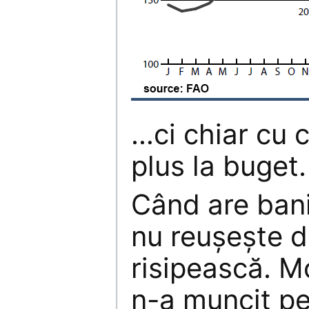
…ci chiar cu c
plus la buget. 
Când are bani
nu reuşeşte d
risipească. M
n-a muncit pe