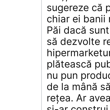
sugereze că p
chiar ei banii
Păi dacă sunt
să dezvolte r
hipermarketuri
plătească pub
nu pun produc
de la mână să
reţea. Ar avea
şi-ar construi