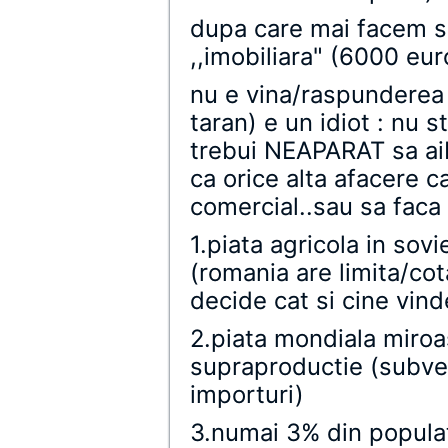
dupa care mai facem si
,,imobiliara" (6000 eur
nu e vina/raspunderea 
taran) e un idiot : nu 
trebui NEAPARAT sa aib
ca orice alta afacere c
comercial..sau sa faca l
1.piata agricola in sov
(romania are limita/cot
decide cat si cine vind
2.piata mondiala miroa
supraproductie (subven
importuri)
3.numai 3% din populat