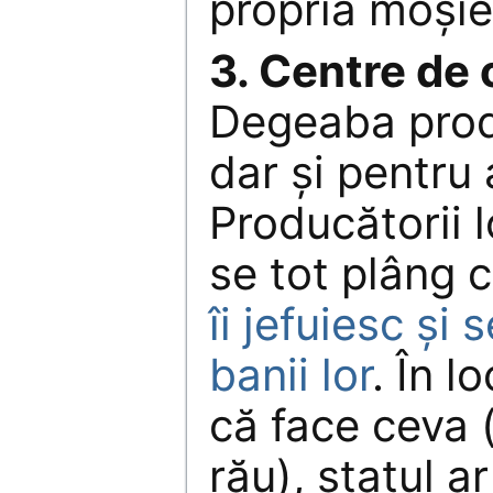
propria moşie
3. Centre de 
Degeaba produ
dar şi pentru 
Producătorii 
se tot plâng 
îi jefuiesc şi
banii lor
. În l
că face ceva 
rău), statul ar