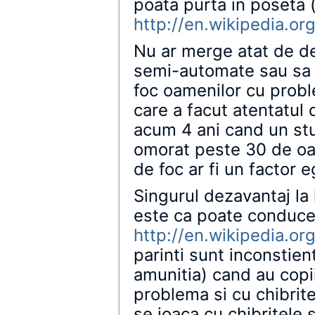
poata purta in poseta 
http://en.wikipedia.or
Nu ar merge atat de d
semi-automate sau sa 
foc oamenilor cu probl
care a facut atentatul 
acum 4 ani cand un stu
omorat peste 30 de oa
de foc ar fi un factor 
Singurul dezavantaj la 
este ca poate conduce 
http://en.wikipedia.or
parinti sunt inconstient
amunitia) cand au copii
problema si cu chibrite
se joaca cu chibritele 