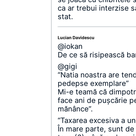
ca ar trebui interzise
stat.
Lucian Davidescu
@iokan
De ce să risipească ban
@gigi
“Natia noastra are ten
pedepse exemplare”
Mi-e teamă că dimpotr
face ani de puşcărie pe
mănânce”.
“Taxarea excesiva a une
În mare parte, sunt de 