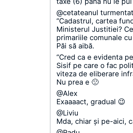
taxe (6) până nu le pui
@cetateanul turmenta
“Cadastrul, cartea funci
Ministerul Justitiei? C
primariile comunale cu
Păi să aibă.
“Cred ca e evidenta p
Sisif pe care o fac poli
viteza de eliberare infr
Nu prea e 🙁
@Alex
Exaaaact, gradual 😉
@Liviu
Mda, chiar şi pe-aici,
@Radu