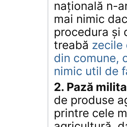
naţională n-a
mai nimic dac
procedura şi d
treabă
zecile
din comune, 
nimic util de 
2. Pază milit
de produse ag
printre cele m
agricultură, d