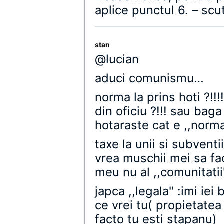
aplice punctul 6. – scut
stan
@lucian
aduci comunismu…
norma la prins hoti ?!!
din oficiu ?!!! sau baga
hotaraste cat e ,,norma
taxe la unii si subventi
vrea muschii mei sa fac
meu nu al ,,comunitatii
japca ,,legala" :imi iei
ce vrei tu( propietatea
facto tu esti stapanu)