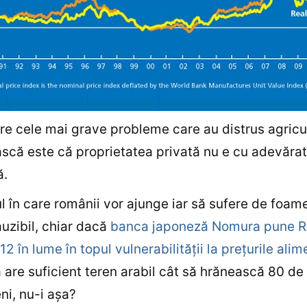
re cele mai grave probleme care au distrus agricu
că este că proprietatea privată nu e cu adevărat
ă.
l în care românii vor ajunge iar să sufere de foam
auzibil, chiar dacă
banca japoneză Nomura pune 
12 în lume în topul vulnerabilităţii la preţurile alim
are suficient teren arabil cât să hrănească 80 de
i, nu-i aşa?