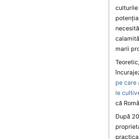
culturil
potenţia
necesită
calamită
marii pr
Teoretic
încuraje
pe care 
le cultiv
că Român
După 20 
propriet
practica 