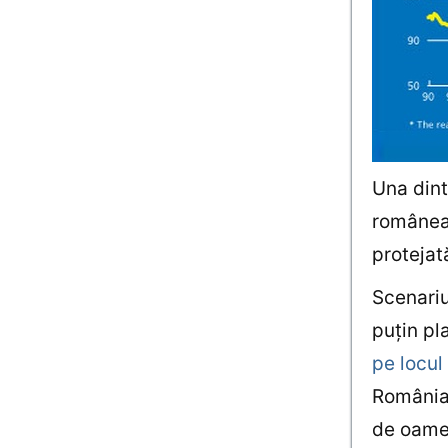
Una dint
româneas
protejat
Scenariu
puţin pl
pe locul 
România 
de oamen