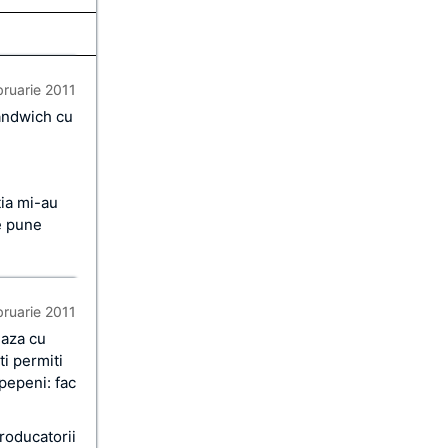
bruarie 2011
andwich cu
ia mi-au
e pune
bruarie 2011
eaza cu
ti permiti
pepeni: fac
producatorii