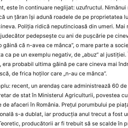
t, este în continuare neglijat: uzufructul. Nimănui 
ă un ţăran îşi adună roadele de pe proprietatea lu
cineva. Poliţia ridică neputincioasă din umeri. Mai 
judecător pedepseşte cu ani de puşcărie pe cine
 o găină că n-avea ce mânca”, o mare parte a socie
a ca pe un exemplu negativ, de „abuz” al justiţiei. 
e, era probabil ultima găină pe care cineva mai în
scă, de frica hoţilor care „n-au ce mânca”.
lu: recent, un arendaş care administrează 60 de
retar de stat în Ministerul Agriculturii, povestea c
e de afaceri în România. Preţul porumbului pe piaţ
ională s-a dublat, iar producţia anul trecut a fost 
eoretic, producătorii ar fi trebuit să se scalde în pr