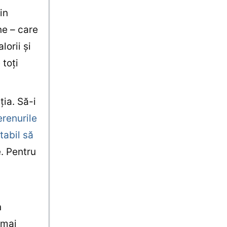
in
ne – care
orii şi
 toţi
ţia. Să-i
erenurile
tabil să
e. Pentru
n
 mai