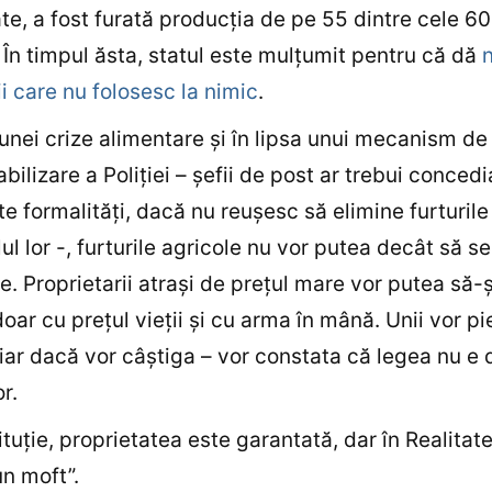
tate, a fost furată producţia de pe 55 dintre cele 6
 În timpul ăsta, statul este mulţumit pentru că dă
n
i care nu folosesc la nimic
.
 unei crize alimentare şi în lipsa unui mecanism de
bilizare a Poliţiei – şefii de post ar trebui concedia
te formalităţi, dacă nu reuşesc să elimine furturile
ul lor -, furturile agricole nu vor putea decât să se
e. Proprietarii atraşi de preţul mare vor putea să-
doar cu preţul vieţii şi cu arma în mână. Unii vor pi
chiar dacă vor câştiga – vor constata că legea nu e 
r.
ituţie, proprietatea este garantată, dar în Realitate
n moft”.