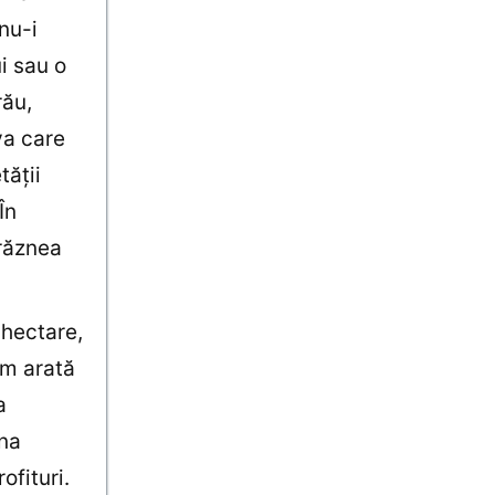
nu-i
i sau o
rău,
va care
tăţii
În
drăznea
 hectare,
um arată
a
una
ofituri.