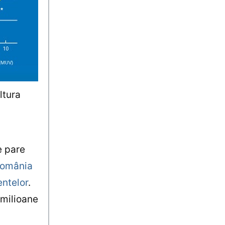
ltura
e pare
România
entelor
.
 milioane