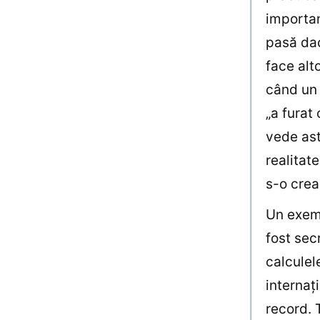
importan
pasă dac
face alt
când un 
„a furat
vede ast
realitat
s-o crea
Un exemp
fost sec
calculel
internaţ
record. T