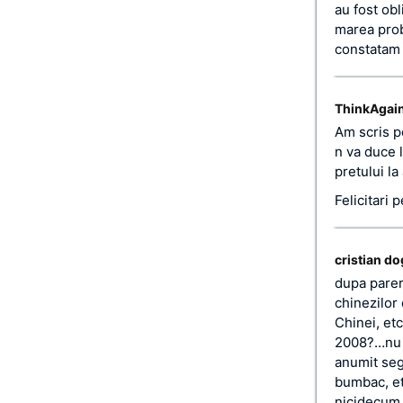
au fost obl
marea probl
constatam c
ThinkAgai
Am scris 
n va duce l
pretului l
Felicitari 
cristian d
dupa parer
chinezilor
Chinei, et
2008?…nu c
anumit seg
bumbac, etc
nicidecum 