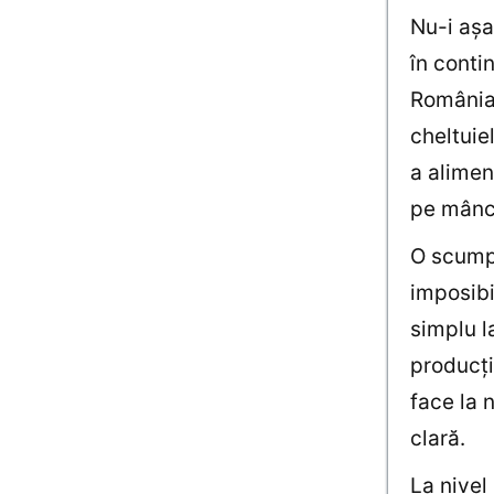
Nu-i aşa
în conti
România 
cheltuie
a aliment
pe mânca
O scumpi
imposibi
simplu l
producţi
face la 
clară.
La nivel