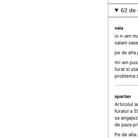
62 de 
vala
io n-am ma
salam sase
pe de alta 
mi-am pus 
furat si s
problema s
spartan
Articolul 
furatul a 5
sa angajez
de paza pri
Pe de alta 