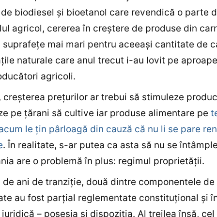
e de biodiesel şi bioetanol care revendică o parte d
lul agricol, cererea în creştere de produse din car
 suprafeţe mai mari pentru aceeaşi cantitate de cal
ţile naturale care anul trecut i-au lovit pe aproape
oducători agricoli.
, creşterea preţurilor ar trebui să stimuleze produc
ze pe ţărani să cultive iar produse alimentare pe
t
acum le ţin pârloagă din cauză că nu li se pare ren
e
. În realitate, s-ar putea ca asta să nu se întâmpl
ia are o problemă în plus: regimul proprietăţii.
de ani de tranziţie, două dintre componentele de
ate au fost parţial reglementate constituţional şi î
juridică – posesia şi dispoziţia. Al treilea însă, cel