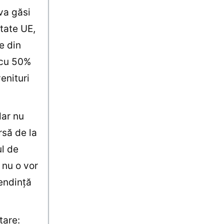
va găsi
state UE,
e din
 cu 50%
venituri
dar nu
rsă de la
ul de
 nu o vor
tendinţă
tare: