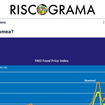
escu
2
oamea?