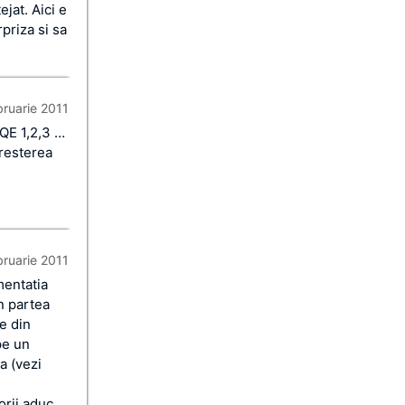
ejat. Aici e
priza si sa
bruarie 2011
!QE 1,2,3 …
cresterea
bruarie 2011
mentatia
n partea
e din
pe un
a (vezi
orii aduc