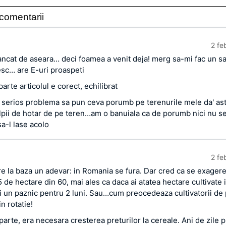
comentarii
2 fe
ncat de aseara… deci foamea a venit deja! merg sa-mi fac un s
sc… are E-uri proaspeti
parte articolul e corect, echilibrat
serios problema sa pun ceva porumb pe terenurile mele da' ast
talpii de hotar de pe teren…am o banuiala ca de porumb nici nu s
a-l lase acolo
2 fe
are la baza un adevar: in Romania se fura. Dar cred ca se exager
5 de hectare din 60, mai ales ca daca ai atatea hectare cultivate i
i un paznic pentru 2 luni. Sau…cum preocedeaza cultivatorii de 
n rotatie!
parte, era necesara cresterea preturilor la cereale. Ani de zile 