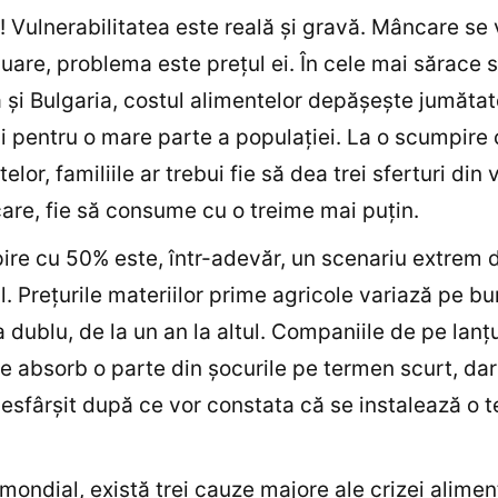
! Vulnerabilitatea este reală şi gravă. Mâncare se 
nuare, problema este preţul ei. În cele mai sărace 
şi Bulgaria, costul alimentelor depăşeşte jumătat
li pentru o mare parte a populaţiei. La o scumpire
elor, familiile ar trebui fie să dea trei sferturi din 
re, fie să consume cu o treime mai puţin.
re cu 50% este, într-adevăr, un scenariu extrem 
l. Preţurile materiilor prime agricole variază pe bu
a dublu, de la un an la altul. Companiile de pe lanţ
e absorb o parte din şocurile pe termen scurt, dar
nesfârşit după ce vor constata că se instalează o 
 mondial, există trei cauze majore ale crizei alimen