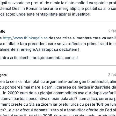
igati sa vanda pe preturi de nimic la niste mafioti cu spatele prot
ema! Desi in Romania lucrurile merg atipic, e posibil sa ai o sur
a acolo unde este rentabilitate apar si investitori.
2 fe
nRo
pe
http://www.thinkagain.ro
despre criza alimentara care va veni
a o inflatie fara precedent care se va reflecta in primul rand in 
a alimente si energie.Va astept sa dezbatem !
pentru articol:echilibrat,documentat, concis!
2 fe
ogaru
ea ta ce s-a intamplat cu argumente-beton gen bioetanolul, ali
 cu ponderea mai mare a carnii, cererea de metale industriale di
c…in 2009? cum de au plonjat commodities asa dur dupa varfuril
umva partea speculativa e esentiala aici? cum adica, cererea 
ment creste cu 3% sa zicem iar pretul urca cu peste 10% pe lun
)?…e clar efectul dobanzii zero si a fondurilor oferite de Fed si
efectul cererii…ca si in 2008, cererea se prabuseste, producatr