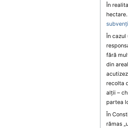
În reali
hectare.
subvenţi
În cazul
responsa
fără mul
din areal
acutizez
recolta 
alţii – 
partea lo
În Const
rămas „u