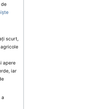
0 de
işte
ţi scurt,
 agricole
şi apere
erde, iar
de
 a