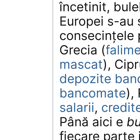
încetinit, bule
Europei s-au 
consecințele 
Grecia (
falim
mascat
), Cipr
depozite ban
bancomate
),
salarii
,
credit
Până aici e
bu
fiecare parte 