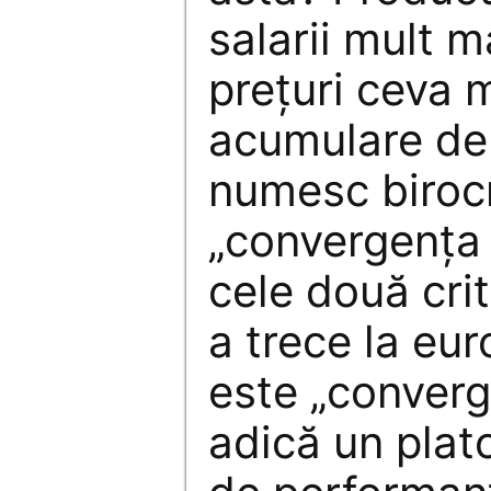
salarii mult m
prețuri ceva m
acumulare de 
numesc birocr
„convergența r
cele două crit
a trece la euro
este „converg
adică un plat