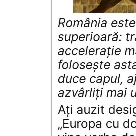
România este 
superioară: t
accelerație m
folosește ast
duce capul, a
azvârliți mai 
Ați auzit desi
„Europa cu do