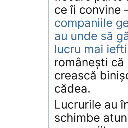
ce îi convine 
companiile g
au unde să g
lucru mai ieft
românești că
crească biniș
cădea.
Lucrurile au 
schimbe atunc