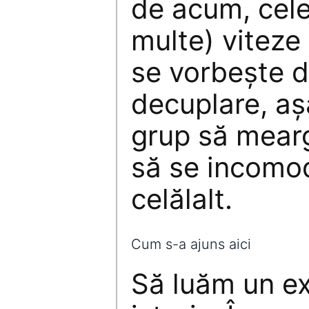
de acum, cel
multe) viteze
se vorbește d
decuplare, aș
grup să meargă
să se incomo
celălalt.
Cum s-a ajuns aici
Să luăm un e