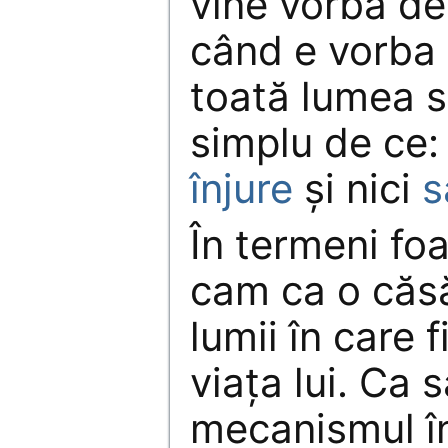
vine vorba de 
când e vorba s
toată lumea s
simplu de ce:
înjure
și nici
s
În termeni fo
cam ca o căsă
lumii în care 
viața lui. Ca
mecanismul î