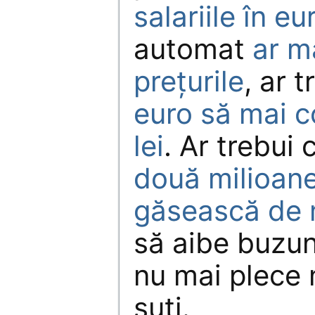
salariile în e
automat
ar m
prețurile
, ar 
euro să mai c
lei
. Ar trebui
două milioan
găsească de 
să aibe buzun
nu mai plece n
șuți.