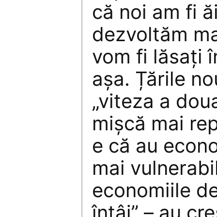
că noi am fi ă
dezvoltăm mai
vom fi lăsați 
așa. Țările no
„viteza a doua
mișcă mai rep
e că au econo
mai vulnerabi
economiile de
întâi” – au cre