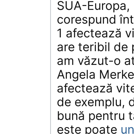
SUA-Europa, p
corespund înt
1 afectează v
are teribil de
am văzut-o a
Angela Merkel
afectează vit
de exemplu, 
bună pentru tâ
este poate
un