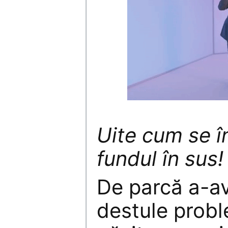
Uite cum se î
fundul în sus!
De parcă a-a
destule probl