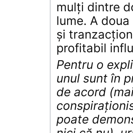
mulți dintre do
lume. A doua 
și tranzacțio
profitabil inf
Pentru o expl
unul sunt în 
de acord (mai
conspiraționi
poate demonst
nici că nu), u