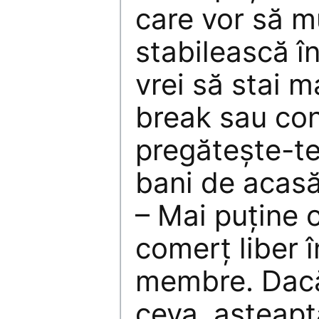
care vor să m
stabilească în
vrei să stai m
break sau co
pregătește-te
bani de acasă
– Mai puține 
comerț liber î
membre. Dacă 
ceva, așteapt