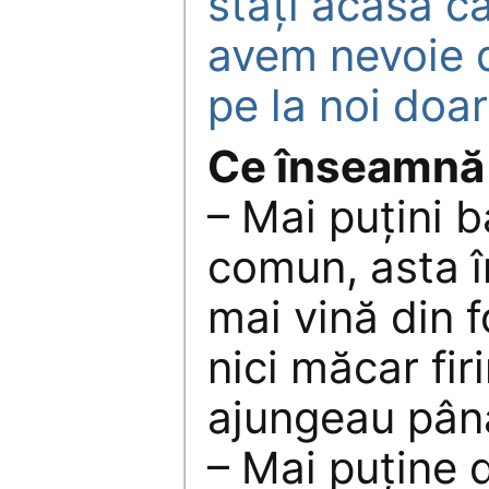
stați acasă c
avem nevoie d
pe la noi doa
Ce înseamnă 
– Mai puțini b
comun, asta 
mai vină din 
nici măcar fir
ajungeau pân
– Mai puține d