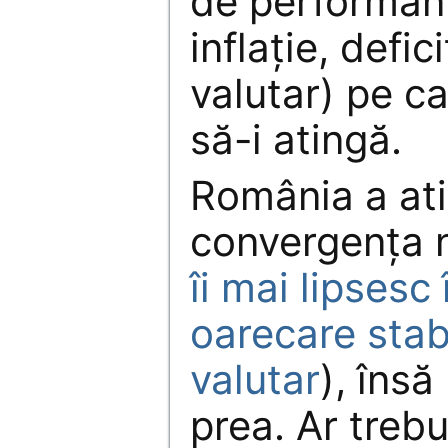
de performanț
inflație, defic
valutar) pe ca
să-i atingă.
România a ati
convergența 
îi mai lipsesc
oarecare stabi
valutar
), însă
prea. Ar trebu