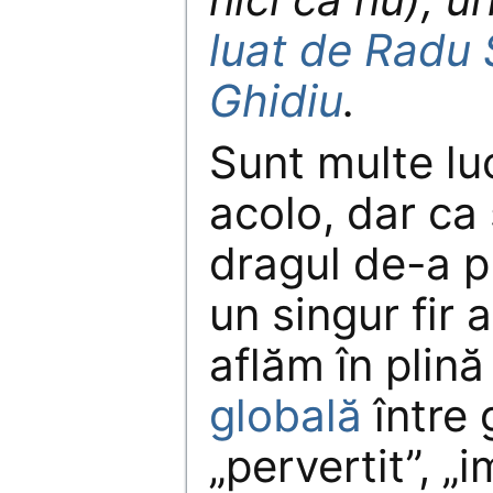
luat de Radu S
Ghidiu
.
Sunt multe lu
acolo, dar ca
dragul de-a p
un singur fir a
aflăm în plin
globală
între 
„pervertit”, „i