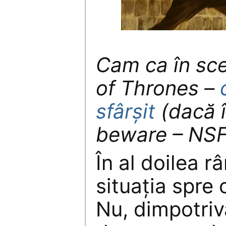
Cam ca în sc
of Thrones –
sfârșit
(dacă î
beware – NS
În al doilea râ
situația spre
Nu, dimpotrivă