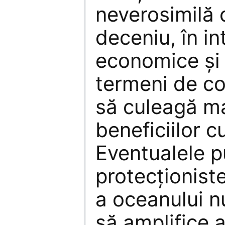
neverosimilă 
deceniu, în in
economice și 
termeni de co
să culeagă ma
beneficiilor c
Eventualele 
protecționist
a oceanului n
să amplifice 