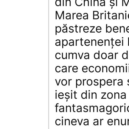
din China și M
Marea Britani
păstreze benef
apartenenței 
cumva doar de
care economi
vor prospera 
ieșit din zona
fantasmagoric
cineva ar enun