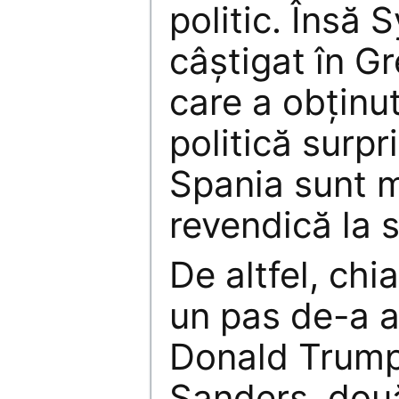
politic. Însă 
câștigat în 
care a obținu
politică surpr
Spania sunt m
revendică la s
De altfel, chi
un pas de-a av
Donald Trump
Sanders, dou