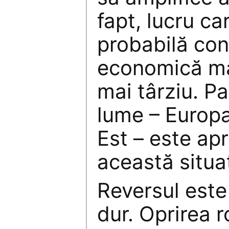
fapt, lucru ca
probabilă co
economică ma
mai târziu. P
lume – Europa
Est – este ap
această situaț
Reversul este
dur. Oprirea r