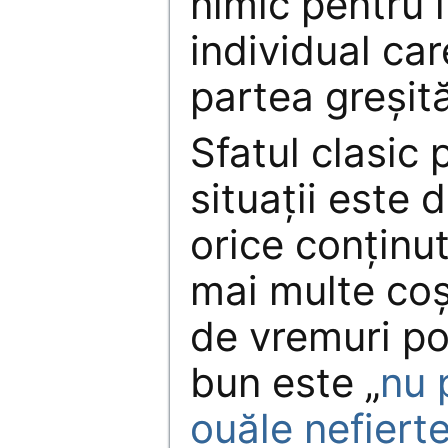
nimic pentru i
individual car
partea greșită
Sfatul clasic 
situații este
orice conținut
mai multe coșu
de vremuri po
bun este „
nu 
ouăle nefiert