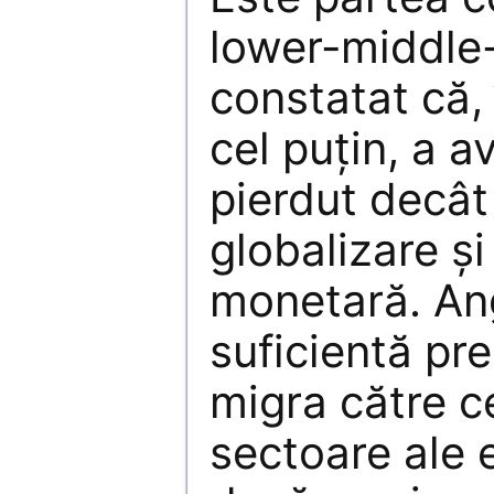
lower-middle-
constatat că, 
cel puțin, a a
pierdut decât
globalizare ș
monetară. Ang
suficientă pre
migra către c
sectoare ale 