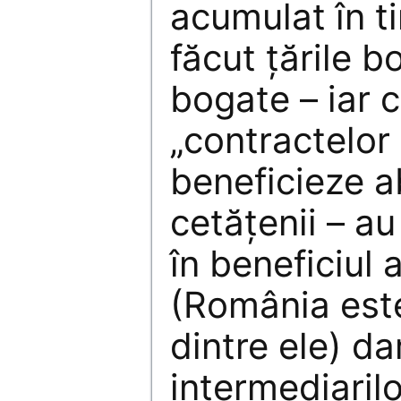
acumulat în t
făcut țările b
bogate – iar 
„contractelor 
beneficieze a
cetățenii – au
în beneficiul 
(România est
dintre ele) dar
intermediarilo