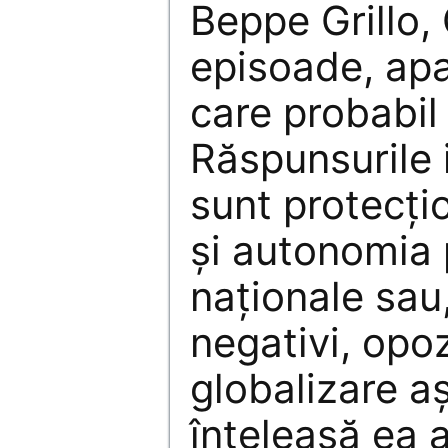
Beppe Grillo, 
episoade, apa
care probabil
Răspunsurile 
sunt protecț
și autonomia p
naționale sau
negativi, opoz
globalizare a
înțeleasă ea 