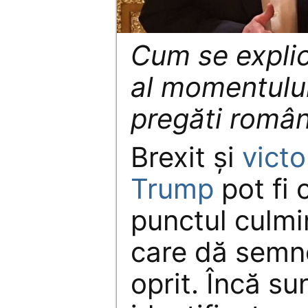
Cum se explic
al momentului
pregăti români
Brexit și
victo
Trump
pot fi 
punctul culmin
care dă semne
oprit. Încă s