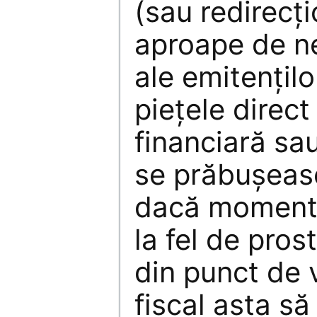
(sau redirecți
aproape de n
ale emitențilo
piețele direc
financiară sau
se prăbușeasc
dacă momentu
la fel de pros
din punct de 
fiscal asta s