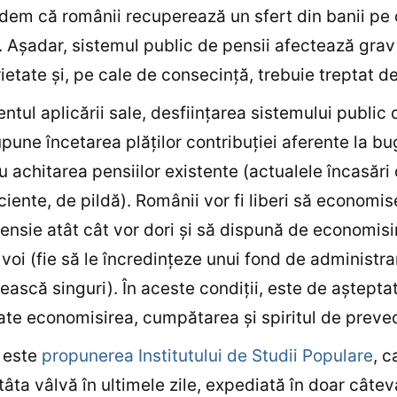
edem că românii recuperează un sfert din banii pe 
t. Aşadar, sistemul public de pensii afectează grav
ietate şi, pe cale de consecinţă, trebuie treptat de
tul aplicării sale, desfiinţarea sistemului public 
pune încetarea plăţilor contribuţiei aferente la bu
u achitarea pensiilor existente (actualele încasări
ficiente, de pildă). Românii vor fi liberi să economi
ensie atât cât vor dori şi să dispună de economisir
voi (fie să le încredinţeze unui fond de administrar
tească singuri). În aceste condiţii, este de aştepta
late economisirea, cumpătarea şi spiritul de preve
 este
propunerea Institutului de Studii Populare
, c
atâta vâlvă în ultimele zile, expediată în doar câtev