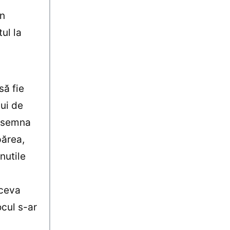
in
ul la
să fie
lui de
însemna
părea,
nutile
 ceva
ocul s-ar