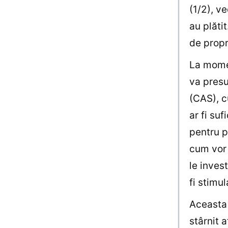
(1/2), v
au plăti
de propr
La momen
va presu
(CAS), c
ar fi su
pentru p
cum vor 
le inves
fi stimu
Aceasta
stârnit 