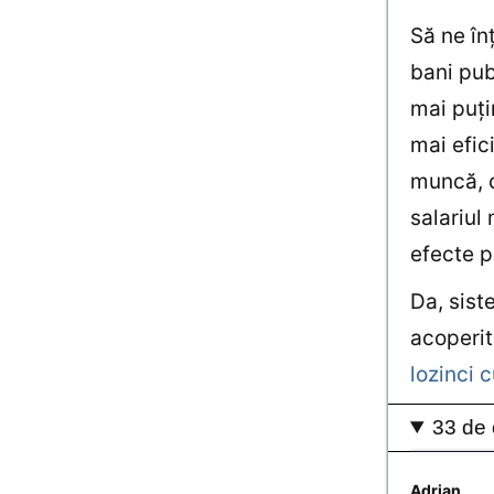
Să ne în
bani pub
mai puţi
mai efic
muncă, c
salariul
efecte p
Da, sist
acoperit
lozinci 
33 de 
Adrian