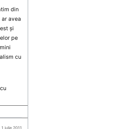
ătim din
l ar avea
est şi
elor pe
imini
malism cu
 cu
1 iulie 2011