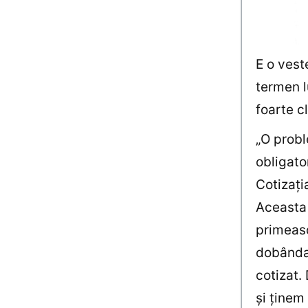
E o ves
termen l
foarte c
„O probl
obligato
Cotizaţi
Aceasta
primeasc
dobânda 
cotizat.
şi ţinem