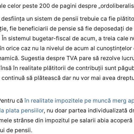
ale celor peste 200 de pagini despre „ordoliberali
 desfiinţa un sistem de pensii trebuie ca fie plătito
ţie, fie beneficiarii de pensie să fie deposedaţi de
. În sistemul bugetar-fiscal de acum, a treia cale n
în orice caz nu la nivelul de acum al cunoştinţelor
amică. Sugestia despre TVA pare să rezolve lucru
însă în realitate plătitorii de contribuţii sunt păgub
i continuă să plătească dar nu vor mai avea dreptu
Pentru că
în realitate impozitele pe muncă merg a
la plata pensiilor
, nu doar partea individualizată d
ele strânse din impozitul pe salarii abia acoperă 
ui de pensii.