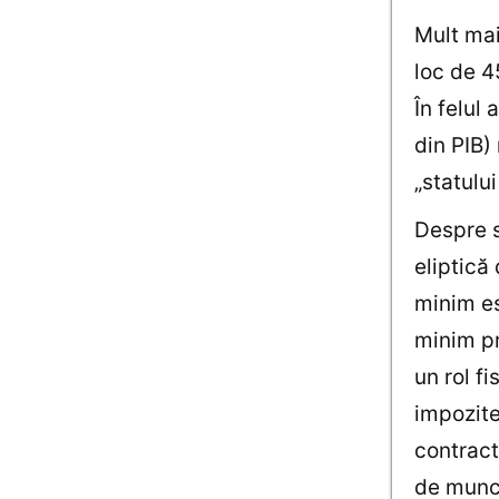
Mult mai
loc de 4
În felul
din PIB)
„statului
Despre s
eliptică
minim e
minim pr
un rol f
impozite
contract
de muncă