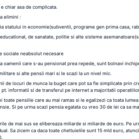
 e chiar asa de complicata.
 elimini :
tia statului in economie(subventii, programe gen prima casa, rabl
educational, de sanatate, politie si alte sisteme asemanatoare(si 
le sociale neabsolut necesare
 la oamenii care s-au pensionat prea repede, sunt bolnavi inchipu
militare si alte pensii mari si le scazi la un nivel mic.
mii de locuri de munca la buget care pot sa fie simplicate prin c
e pt. informatii si de transferul pe internet a majoritatii operatiilo
i toate pensiile care au mai ramas si le egalizezi ca toata lumea 
nsie. Si pe urma scazi pensia egalata cu vreo 30 de lei ca sa mai
rile de mai sus se elibereaza miliarde si miliarde de euro. Pe u
ual. Sa zicem ca daca toate cheltuielile sunt 15 mld euro, atunci 
0.