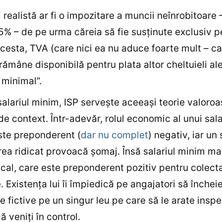
 realistă ar fi o impozitare a muncii neînrobitoare 
5% – de pe urma căreia să fie susţinute exclusiv pe
 acesta, TVA (care nici ea nu aduce foarte mult – 
 rămâne disponibilă pentru plata altor cheltuieli al
 minimal”.
alariul minim, ISP serveşte aceeaşi teorie valoroa
 de context. Într-adevăr, rolul economic al unui sala
ste preponderent (
dar nu complet
) negativ, iar un 
ea ridicat provoacă şomaj. Însă salariul minim mai
iscal, care este preponderent pozitiv pentru colect
. Existenţa lui îi împiedică pe angajatori să închei
e fictive pe un singur leu pe care să le arate inspe
 veniţi în control.