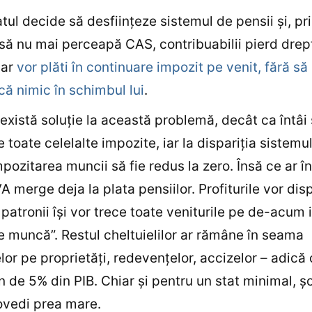
tul decide să desfiinţeze sistemul de pensii şi, pr
să nu mai perceapă CAS, contribuabilii pierd drept
dar
vor plăti în continuare impozit pe venit, fără să
ă nimic în schimbul lui
.
există soluţie la această problemă, decât ca întâi 
e toate celelalte impozite, iar la dispariţia sistemu
mpozitarea muncii să fie redus la zero. Însă ce ar 
A merge deja la plata pensiilor. Profiturile vor dis
 patronii îşi vor trece toate veniturile pe de-acum i
e muncă”. Restul cheltuielilor ar rămâne în seama
lor pe proprietăţi, redevenţelor, accizelor – adică
n de 5% din PIB. Chiar şi pentru un stat minimal, ş
ovedi prea mare.