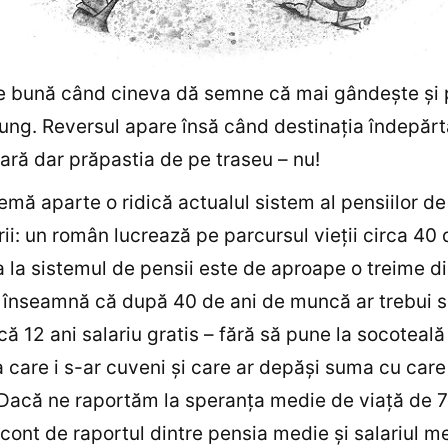
te bună când cineva dă semne că mai gândeşte şi 
ung. Reversul apare însă când destinaţia îndepărt
lară dar prăpastia de pe traseu – nu!
emă aparte o ridică actualul sistem al pensiilor de
rii: un român lucrează pe parcursul vieţii circa 40 
a la sistemul de pensii este de aproape o treime di
 înseamnă că după 40 de ani de muncă ar trebui 
ă 12 ani salariu gratis – fără să pune la socoteală
care i s-ar cuveni şi care ar depăşi suma cu care
 Dacă ne raportăm la speranţa medie de viaţă de 7
 cont de raportul dintre pensia medie şi salariul m