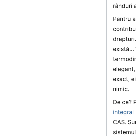
rânduri 
Pentru a
contribu
drepturi
există… 
termodin
elegant, 
exact, e
nimic.
De ce? 
integral 
CAS. Sum
sistemul