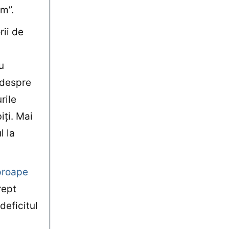
sm”.
rii de
u
 despre
rile
iţi. Mai
l la
proape
rept
deficitul