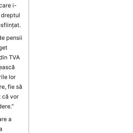
care i-
 dreptul
sfiinţat.
de pensii
get
 din TVA
sească
ile lor
e, fie să
t că vor
dere.”
are a
a