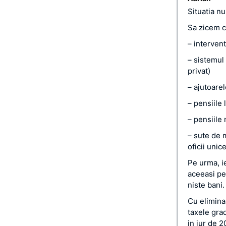
Situatia nu
Sa zicem ca
– interven
– sistemul 
privat)
– ajutoare
– pensiile
– pensiile 
– sute de 
oficii unic
Pe urma, ie
aceeasi pe
niste bani.
Cu elimina
taxele grad
in jur de 2