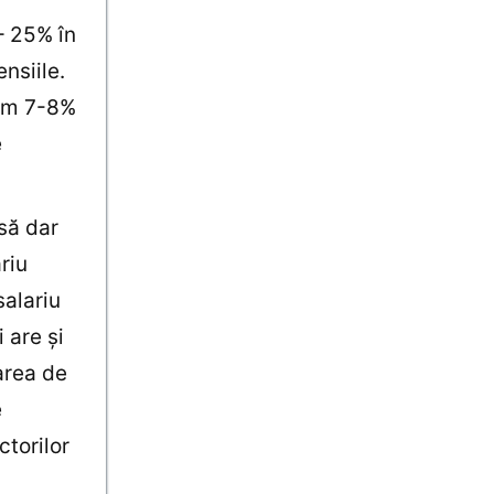
– 25% în
nsiile.
cam 7-8%
e
să dar
riu
salariu
 are şi
area de
e
ctorilor