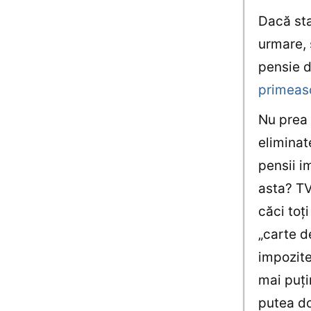
Dacă sta
urmare, 
pensie 
primeasc
Nu prea 
eliminat
pensii i
asta? TV
căci toţi
„carte d
impozite
mai puţi
putea d