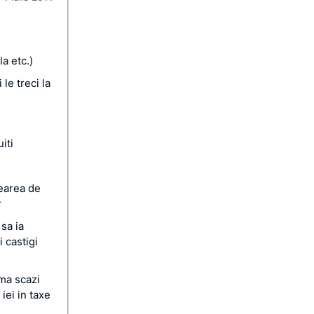
a etc.)
le treci la
iti
rearea de
r
sa ia
 castigi
rma scazi
iei in taxe