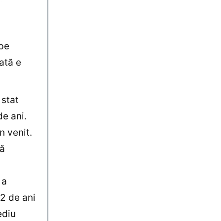
pe
ată e
 stat
de ani.
n venit.
să
 a
2 de ani
ediu