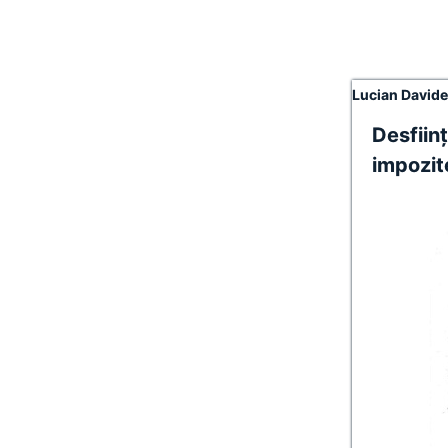
Lucian David
Desfiin
impozit