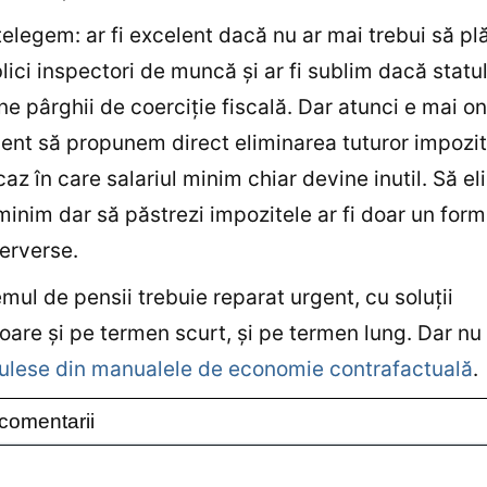
ţelegem: ar fi excelent dacă nu ar mai trebui să pl
lici inspectori de muncă şi ar fi sublim dacă statu
ne pârghii de coerciţie fiscală. Dar atunci e mai on
ient să propunem direct eliminarea tuturor impozit
az în care salariul minim chiar devine inutil. Să el
 minim dar să păstrezi impozitele ar fi doar un for
erverse.
emul de pensii trebuie reparat urgent, cu soluţii
oare şi pe termen scurt, şi pe termen lung. Dar nu
culese din manualele de economie contrafactuală
.
comentarii