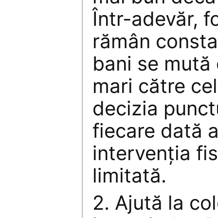
Într-adevăr, f
rămân constan
bani se mută d
mari către cel
decizia punct
fiecare dată a
intervenţia fi
limitată.
2. Ajută la co