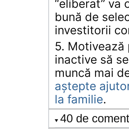
“eliberat” va 
bună de selec
investitorii co
5. Motivează
inactive să s
muncă mai d
aştepte ajuto
la familie
.
40 de comenta