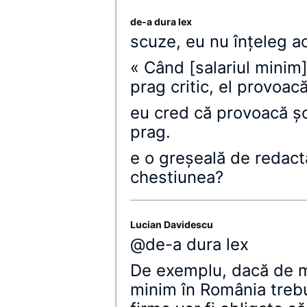
de-a dura lex
scuze, eu nu înţeleg a
« Când [salariul minim]
prag critic, el provoac
eu cred că provoacă ş
prag.
e o greşeală de redact
chestiunea?
Lucian Davidescu
@de-a dura lex
De exemplu, dacă de mâ
minim în România trebu