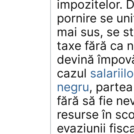
impozitelor. 
pornire se un
mai sus, se s
taxe fără ca n
devină împovăr
cazul
salariilo
negru
, partea
fără să fie ne
resurse în sc
evaziunii fisc