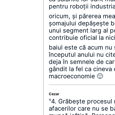
pentru roboţii industrial
oricum, şi părerea mea
şomajului depăşeşte bi
unui segment larg al po
contribuie oficial la n
baiul este că acum nu ş
începutul anului nu ci
deja în semnele de cart
gândit la fel ca cineva
macroeconomie 🙂
Cezar
"4. Grăbeşte procesul 
afacerilor care nu se 