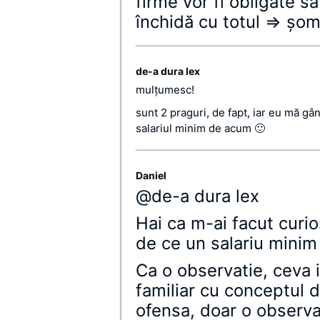
firme vor fi obligate s
închidă cu totul => şom
de-a dura lex
mulţumesc!
sunt 2 praguri, de fapt, iar eu mă gâ
salariul minim de acum 🙂
Daniel
@de-a dura lex
Hai ca m-ai facut curio
de ce un salariu minim
Ca o observatie, ceva 
familiar cu conceptul d
ofensa, doar o observat