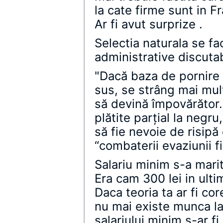
la cate firme sunt in Fr
Ar fi avut surprize .
Selectia naturala se fa
administrative discutab
"Dacă baza de pornire
sus, se strâng mai mult
să devină împovărător. Î
plătite parţial la negr
să fie nevoie de risipă
“combaterii evaziunii f
Salariu minim s-a marit
Era cam 300 lei in ulti
Daca teoria ta ar fi cor
nu mai existe munca la
salariului minim s-ar fi 