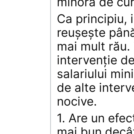
minoră de cur
Ca principiu, 
reuşeşte până
mai mult rău. 
intervenţie de
salariului min
de alte interv
nocive.
1. Are un efec
mai bun dec