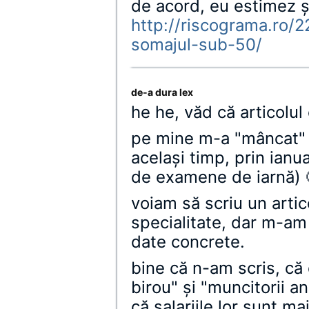
de acord, eu estimez 
http://riscograma.ro/
somajul-sub-50/
de-a dura lex
he he, văd că articolul 
pe mine m-a "mâncat" 
acelaşi timp, prin ianu
de examene de iarnă) 
voiam să scriu un artic
specialitate, dar m-am
date concrete.
bine că n-am scris, că
birou" şi "muncitorii a
că salariile lor sunt ma