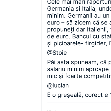
Cele mai mari raporturi 
Germania şi Italia, und
minim. Germanii au un
euro – să zicem că se 
propuneţi dar italienii,
de euro. Bancul cu stat
şi picioarele- firgider,
@Stoie
Păi asta spuneam, că 
salariu minim aproape 
mic şi foarte competiti
@lucian
E o greşeală, corect e 