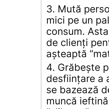
3. Mută perso
mici pe un pal
consum. Asta 
de clienţi pen
aşteaptă “mat
4. Grăbeşte p
desfiinţare a 
se bazează de
muncă ieftină