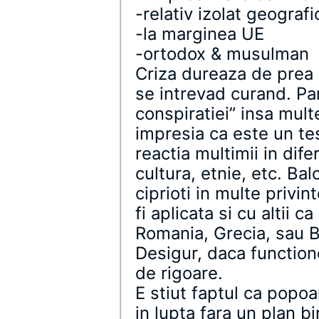
-relativ izolat geografi
-la marginea UE
-ortodox & musulman
Criza dureaza de prea m
se intrevad curand. Pa
conspiratiei” insa mul
impresia ca este un tes
reactia multimii in dife
cultura, etnie, etc. Bal
ciprioti in multe privi
fi aplicata si cu altii c
Romania, Grecia, sau B
Desigur, daca functione
de rigoare.
E stiut faptul ca popo
in lupta fara un plan bi