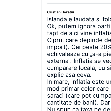
Cristian Horatiu
Islanda e laudata si fo
Ok, putem ignora parti
fapt de aici vine inflat
Cipru, care depinde de
import). Cei peste 20%
echivaleaza cu „s-a p
externa”. Inflatia se v
cumparare locala, cu s
explic asa ceva.
In mare, inflatia este un
mod primar celor care 
saraci (care pot cumpa
cantitate de bani). Da
Nu spun ca taxa pe dep