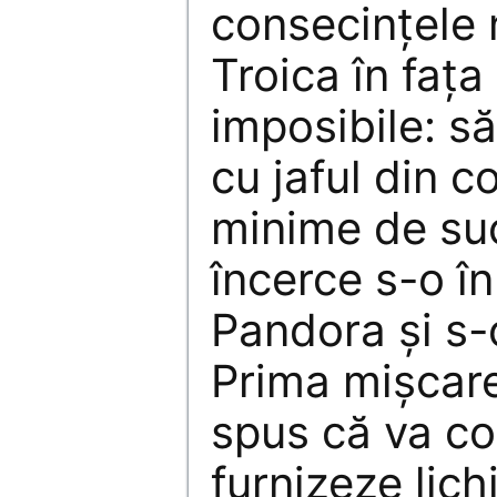
consecinţele 
Troica în faţa
imposibile: s
cu jaful din c
minime de su
încerce s-o î
Pandora şi s-o
Prima mişcare
spus că va co
furnizeze lich