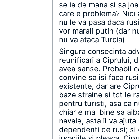
se ia de mana si sa joa
care e problema? Nici a
nu le va pasa daca rusii
vor maraii putin (dar n
nu va ataca Turcia)
Singura consecinta adv
reunificari a Ciprului,
avea sanse. Probabil ca
convine sa isi faca rus
existente, dar are Cipr
baze straine si tot le
pentru turisti, asa ca n
chiar e mai bine sa ai
navale, asta ii va ajut
dependenti de rusi; si 
jucariile si pleaca, Cipr