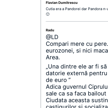
Flavian Dumitrescu
Cutia era a Pandorei dar Pandora n-a 
🙂
Radu
@LD
Compari mere cu pere.
eurozonei, si nici maca
Area.
„Una dintre ele ar fi s
datorie externă pentru
de euro ”
Adica guvernul Ciprului
sale ca sa faca bailout
Ciudata aceasta sustin
castigurilor si socializa