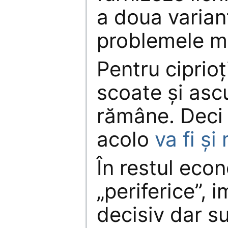
a doua varian
problemele m
Pentru ciprioţ
scoate şi asc
rămâne. Deci 
acolo
va fi şi
În restul econ
„periferice”, i
decisiv dar su