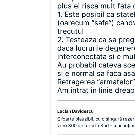
plus ei risca mult fata d
1. Este posibil ca stat
(oarecum “safe”) candv
trecutul
2. Testeaza ca sa preg
daca lucrurile degener
interconectata si e mul
Au probabil cateva sce
si e normal sa faca asa
Retragerea “armatelor” 
Am intrat in linie dreap
Lucian Davidescu
E foarte plauzibil, cu o singură rez
vreo 300 de turci în Sud – mai puţini