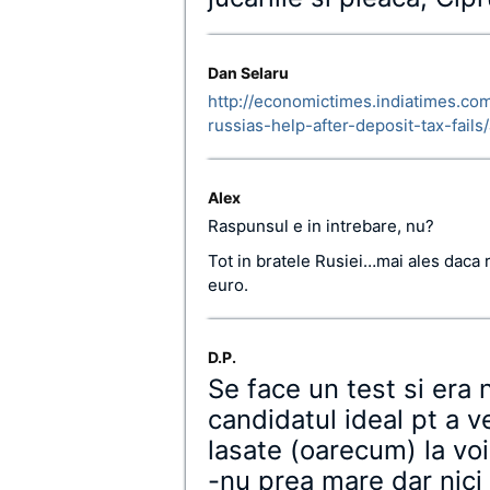
Dan Selaru
http://economictimes.indiatimes.co
russias-help-after-deposit-tax-fail
Alex
Raspunsul e in intrebare, nu?
Tot in bratele Rusiei…mai ales daca ru
euro.
D.P.
Se face un test si era
candidatul ideal pt a 
lasate (oarecum) la voi
-nu prea mare dar nici