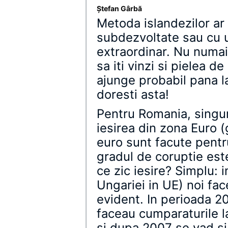
Ştefan Gârbă
Metoda islandezilor ar 
subdezvoltate sau cu u
extraordinar. Nu numai
sa iti vinzi si pielea d
ajunge probabil pana la 
doresti asta!
Pentru Romania, singur
iesirea din zona Euro (
euro sunt facute pentr
gradul de coruptie este
ce zic iesire? Simplu: i
Ungariei in UE) noi fac
evident. In perioada 2
faceau cumparaturile la
si dupa 2007 se vad si