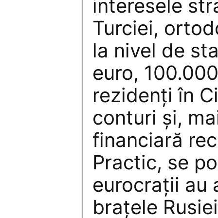
interesele st
Turciei, orto
la nivel de st
euro, 100.000
rezidenţi în C
conturi şi, m
financiară rec
Practic, se p
eurocraţii au 
braţele Rusie