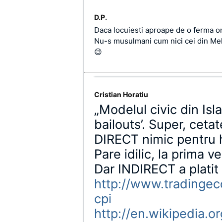
D.P.
Daca locuiesti aproape de o ferma oric
Nu-s musulmani cum nici cei din Meh
😉
Cristian Horatiu
„Modelul civic din Is
bailouts’. Super, ceta
DIRECT nimic pentru ho
Pare idilic, la prima v
Dar INDIRECT a platit 
http://www.tradingec
cpi
http://en.wikipedia.o