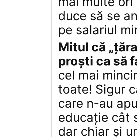
mai multe ori
duce să se an
pe salariul m
Mitul că „țăr
proști ca să 
cel mai minci
toate! Sigur c
care n-au apu
educație cât s
dar chiar și un