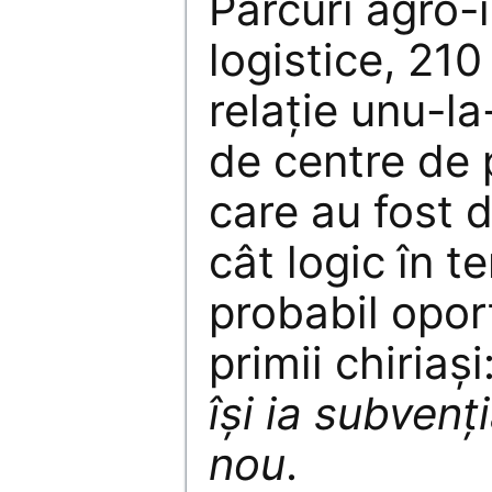
Parcuri agro-i
logistice, 210
relație unu-l
de centre de p
care au fost d
cât logic în te
probabil opor
primii chiriași
își ia subvenț
nou
.