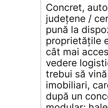
Concret, autor
județene / cen
pună la dispoz
proprietățile 
cât mai acces
vedere logist
trebui să vină
imobiliari, ca
după un conce
modular: hale