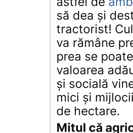
astfel de
ambi
să dea și des
tractorist! Cu
va rămâne pr
prea se poate 
valoarea adă
și socială vin
mici și mijloci
de hectare.
Mitul că agr