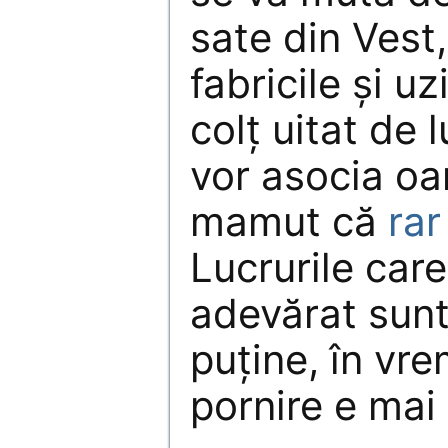
sate din Vest,
fabricile și uz
colț uitat de 
vor asocia oa
mamut că
rar
Lucrurile care
adevărat sunt
puține, în vr
pornire e mai