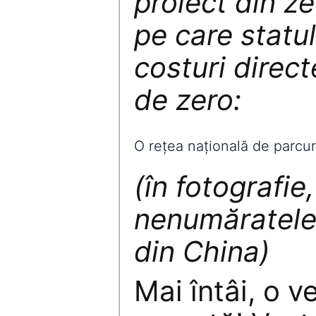
proiect din ze
pe care statul
costuri direc
de zero:
O rețea națională de parcur
(în fotografie
nenumăratele 
din China)
Mai întâi, o v