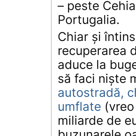
– peste Cehia
Portugalia.
Chiar și întin
recuperarea d
aduce la buge
să faci niște 
autostradă, ch
umflate
(vreo
miliarde de eu
buzunarele o