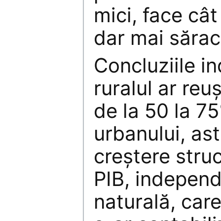
mici, face câ
dar mai sărac
Concluziile i
ruralul ar reu
de la 50 la 7
urbanului, as
creștere stru
PIB, independ
naturală, car