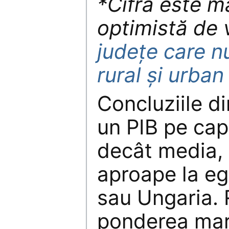
*Cifra este m
optimistă de
județe care n
rural și urba
Concluziile d
un PIB pe ca
decât media, 
aproape la eg
sau Ungaria. R
ponderea mare