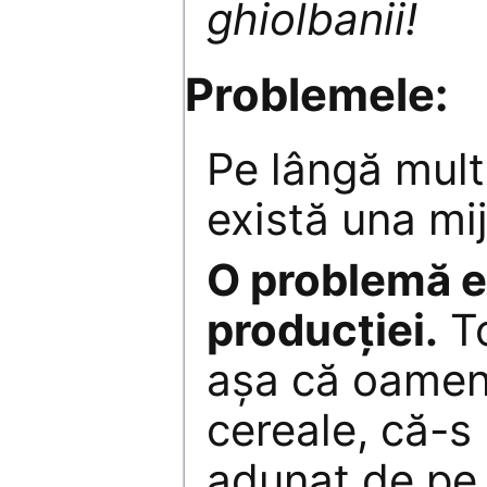
ghiolbanii!
Problemele:
Pe lângă mult
există una mij
O problemă e
producției.
To
așa că oameni
cereale, că-s
adunat de pe