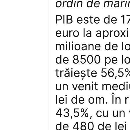
ordin de mări
PIB este de 1
euro la aprox
milioane de l
de 8500 pe lo
trăiește 56,5
un venit medi
lei de om. În 
43,5%, cu un 
de 480 de lei