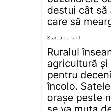
destui cât să 
care să mearg
Starea de fapt
Ruralul însea
agricultură și
pentru decen
încolo. Satel
orașe peste 
se va muta de