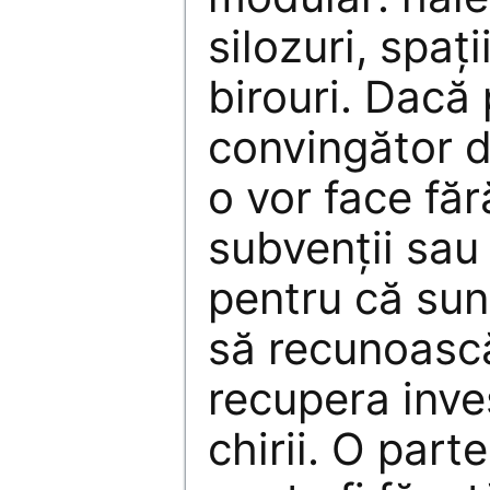
silozuri, spaț
birouri. Dacă 
convingător d
o vor face fă
subvenții sau a
pentru că sunt
să recunoască
recupera inves
chirii. O part