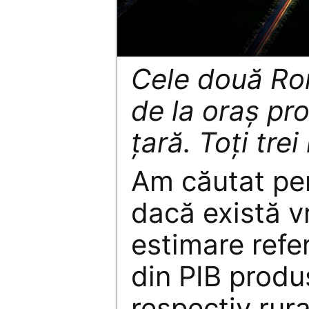
Cele două Ro
de la oraș pr
țară. Toți trei
Am căutat pen
dacă există v
estimare refer
din PIB produ
respectiv rura