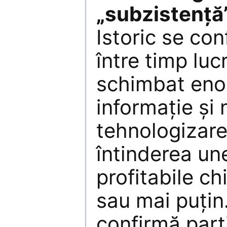
„subzistență”
Istoric se con
între timp luc
schimbat enor
informație și 
tehnologizare
întinderea un
profitabile ch
sau mai puțin
confirmă parți