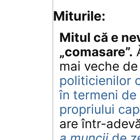
Miturile:
Mitul că e ne
„comasare”.
Ă
mai veche de
politicienilor 
în termeni de
propriului cap
are într-adev
a muncii
de ze