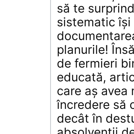
să te surprind
sistematic își
documentarea,
planurile! Îns
de fermieri bi
educată, articu
care aș avea 
încredere să 
decât în destu
absolvenții d