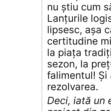
nu știu cum s
Lanțurile logi
lipsesc, așa 
certitudine m
la piața tradi
sezon, la preț
falimentul! Și 
rezolvarea.
Deci, iată un