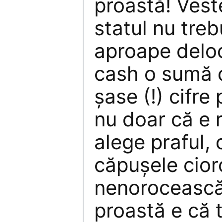
proastă! Vest
statul nu treb
aproape deloc
cash o sumă 
șase (!) cifre
nu doar că e r
alege praful, 
căpușele cior
nenorocească 
proastă e că 