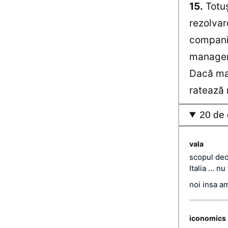
15.
Totuş
rezolvare
companii
managem
Dacă man
ratează 
20 de 
vala
scopul dec
Italia … nu 
noi insa a
iconomics