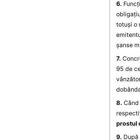
6.
Funcţi
obligaţi
totuşi o
emitentul
şanse ma
7.
Concre
95 de ce
vânzător
dobânda 
8.
Când d
respecti
prostul 
9.
După c