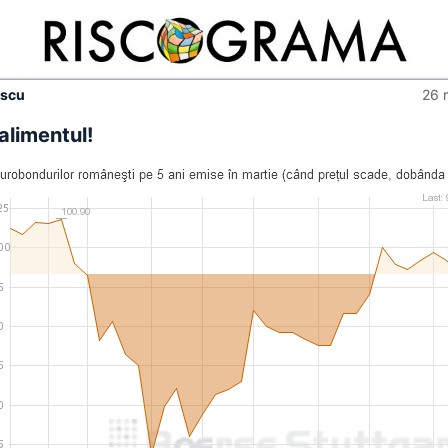
escu
26 
alimentul!