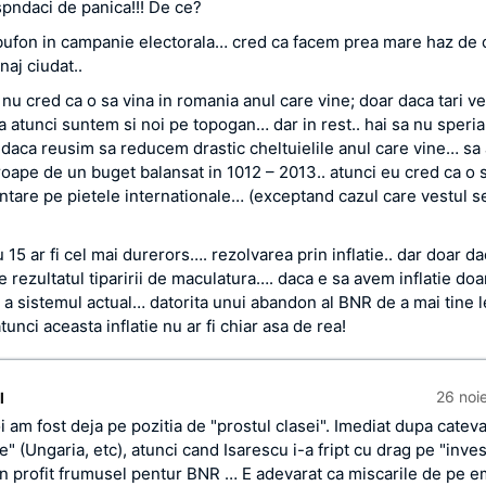
spndaci de panica!!! De ce?
ufon in campanie electorala… cred ca facem prea mare haz de 
aj ciudat..
nu cred ca o sa vina in romania anul care vine; doar daca tari ve
pa atunci suntem si noi pe topogan… dar in rest.. hai sa nu sper
aca reusim sa reducem drastic cheltuielile anul care vine… s
roape de un buget balansat in 1012 – 2013.. atunci eu cred ca o
antare pe pietele internationale… (exceptand cazul care vestul s
 15 ar fi cel mai durerors…. rezolvarea prin inflatie.. dar doar d
te rezultatul tiparirii de maculatura…. daca e sa avem inflatie doa
e a sistemul actual… datorita unui abandon al BNR de a mai tine l
 atunci aceasta inflatie nu ar fi chiar asa de rea!
26 noi
l
 am fost deja pe pozitia de "prostul clasei". Imediat dupa catev
 (Ungaria, etc), atunci cand Isarescu i-a fript cu drag pe "invest
n profit frumusel pentur BNR … E adevarat ca miscarile de pe 