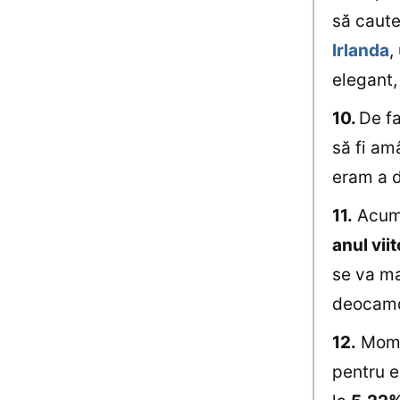
să caute
Irlanda
,
elegant,
10.
De fa
să fi a
eram a d
11.
Acum,
anul vii
se va ma
deocamd
12.
Momen
pentru e