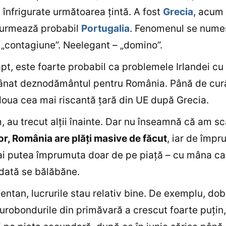
 înfrigurate următoarea ţintă. A fost
Grecia
, acum
 urmează probabil
Portugalia
. Fenomenul se nume
 „contagiune”. Neelegant – „domino”.
pt, este foarte probabil ca problemele Irlandei cu
mânat deznodământul pentru România. Până de cur
oua cea mai riscantă ţară din UE după Grecia.
 au trecut alţii înainte. Dar nu înseamnă că am s
tor, România are plăţi masive de făcut
, iar de împr
i putea împrumuta doar de pe piaţă – cu mâna ca
ată se bălăbăne.
tan, lucrurile stau relativ bine. De exemplu, do
urobondurile din primăvară a crescut foarte puţin,