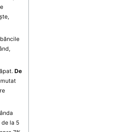
 e
şte,
 băncile
ând,
căpat.
De
umutat
re
bânda
 de la 5