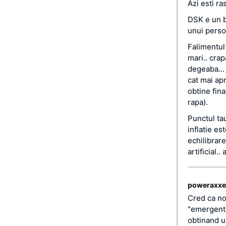
Azi esti ra
DSK e un b
unui person
Falimentul 
mari.. cra
degeaba… d
cat mai ap
obtine fin
rapa).
Punctul tau
inflatie es
echilibrar
artificial..
poweraxxe
Cred ca noi
"emergente"
obtinand u