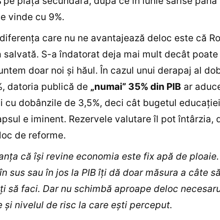
%
pe piaţa secundară, după ce în iunie sărise până
se vinde cu 9%.
diferenţa care nu ne avantajează deloc este că R
a salvată. S-a îndatorat deja mai mult decât poate
ntem doar noi şi hăul. În cazul unui derapaj al do
, datoria publică de
„numai” 35% din PIB
ar aduc
li cu dobânzile de 3,5%, deci cât bugetul educaţie
apsul e iminent. Rezervele valutare îl pot întârzia, 
 loc de reforme.
nţa că îşi revine economia este fix apă de ploaie
în sus sau în jos la PIB îţi dă doar măsura a câte să
ţi să faci. Dar nu schimbă aproape deloc necesaru
 şi nivelul de risc la care eşti perceput.