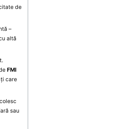
citate de
ntă –
cu altă
t.
 de
FMI
ţi care
rcolesc
fară sau