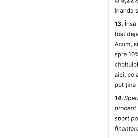
la
5,22
Irlanda 
13.
Însă 
fost dej
Acum, su
spre 10%
cheltuie
aici, col
pot ţine
14.
Spera
procent 
sport po
finanţare