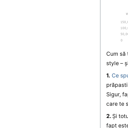
Cum să t
style – ş
1.
Ce sp
prăpasti
Sigur, f
care te 
2.
Şi tot
fapt est