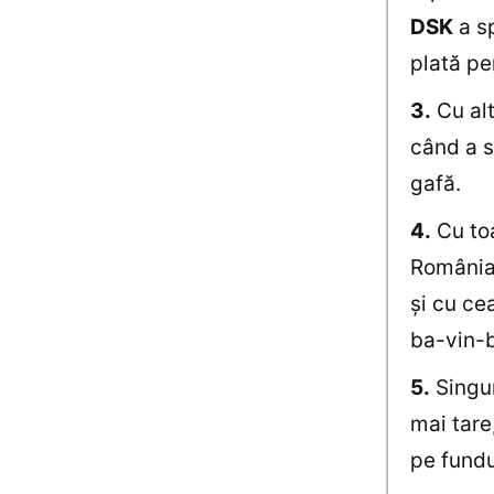
DSK
a s
plată pe
3.
Cu alt
când a 
gafă.
4.
Cu to
România 
şi cu ce
ba-vin-
5.
Singur
mai tare
pe fundu