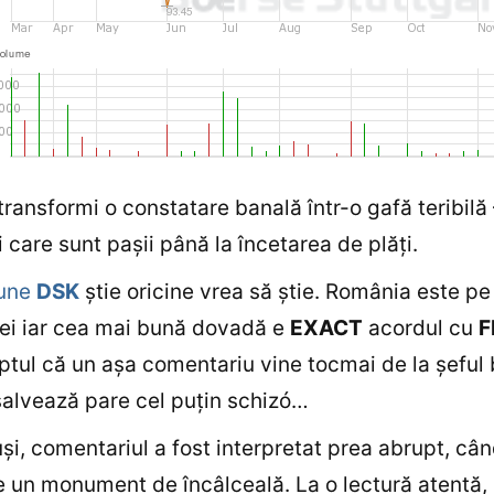
ransformi o constatare banală într-o gafă teribilă
i care sunt paşii până la încetarea de plăţi.
une
DSK
ştie oricine vrea să ştie. România este p
ei iar cea mai bună dovadă e
EXACT
acordul cu
F
aptul că un aşa comentariu vine tocmai de la şeful 
salvează pare cel puţin schizó…
uşi, comentariul a fost interpretat prea abrupt, cân
e un monument de încâlceală. La o lectură atentă,