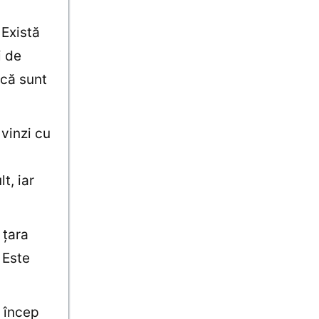
 Există
i de
 că sunt
vinzi cu
i
t, iar
 ţara
 Este
e încep