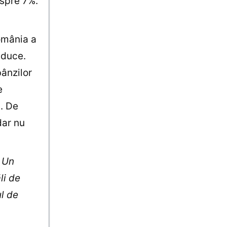
 spre 7%.
omânia a
 duce.
bânzilor
e
i. De
dar nu
. Un
li de
l de