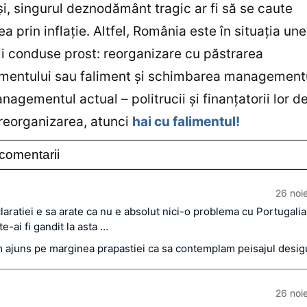
i, singurul deznodământ tragic ar fi să se caute
a prin inflaţie. Altfel, România este în situaţia une
 conduse prost: reorganizare cu păstrarea
entului sau faliment şi schimbarea management
agementul actual – politrucii şi finanţatorii lor d
reorganizarea, atunci
hai cu falimentul!
comentarii
26 noi
laratiei e sa arate ca nu e absolut nici-o problema cu Portugalia
te-ai fi gandit la asta …
m ajuns pe marginea prapastiei ca sa contemplam peisajul desig
26 noi