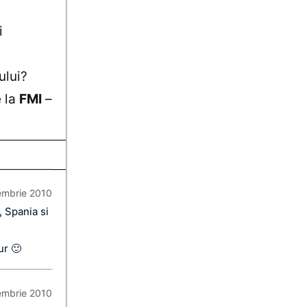
i
ului?
e la
FMI
–
embrie 2010
, Spania si
ur 🙂
embrie 2010