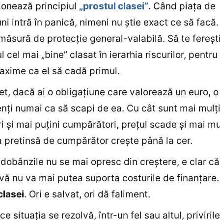
onează principiul
„prostul clasei”
. Când piaţa de
uni intră în panică, nimeni nu ştie exact ce să facă.
 măsură de protecţie general-valabilă. Să te fereşt
 cel mai „bine” clasat în ierarhia riscurilor, pentru
xime ca el să cadă primul.
t, dacă ai o obligaţiune care valorează un euro, o 
nţi numai ca să scapi de ea. Cu cât sunt mai mulţ
i şi mai puţini cumpărători, preţul scade şi mai mul
pretinsă de cumpărător creşte până la cer.
obânzile nu se mai opresc din creştere, e clar că
vă nu va mai putea suporta costurile de finanţare.
clasei
. Ori e salvat, ori dă faliment.
e situaţia se rezolvă, într-un fel sau altul, priviril