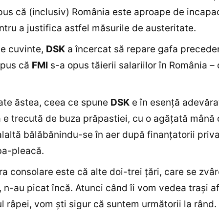
pus că (inclusiv) România este aproape de incapa
ntru a justifica astfel măsurile de austeritate.
e cuvinte,
DSK
a încercat să repare gafa precede
spus că
FMI
s-a opus tăierii salariilor în România – 
ate ăstea, ceea ce spune
DSK
e în esenţă adevăra
e trecută de buza prăpastiei, cu o agăţată mână
alaltă bălăbănindu-se în aer după finanţatorii priva
ba-pleacă.
a consolare este că alte doi-trei ţări, care se zvâ
, n-au picat încă. Atunci când îi vom vedea traşi a
l râpei, vom şti sigur că suntem următorii la rând.