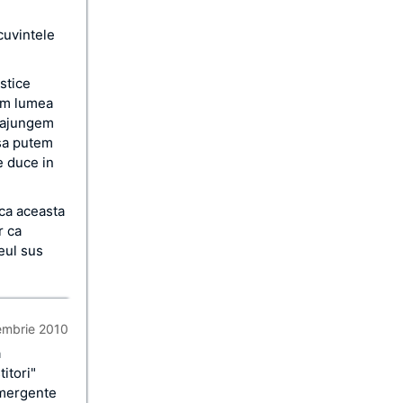
cuvintele
stice
iam lumea
a ajungem
 sa putem
e duce in
aca aceasta
r ca
eul sus
embrie 2010
a
itori"
emergente