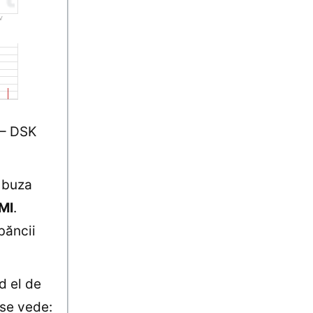
 – DSK
e buza
MI
.
băncii
d el de
 se vede: