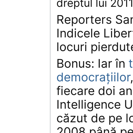
dreptul lui 201
Reporters San
Indicele Liber
locuri pierdut
Bonus: Iar în
democraţiilor
fiecare doi a
Intelligence 
căzut de pe l
2008 până pe