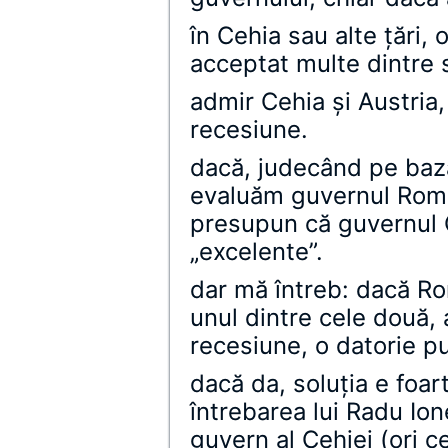
în Cehia sau alte ţări, 
acceptat multe dintre 
admir Cehia şi Austria,
recesiune.
dacă, judecând pe baz
evaluăm guvernul Român
presupun că guvernul Ce
„excelente”.
dar mă întreb: dacă Ro
unul dintre cele două,
recesiune, o datorie p
dacă da, soluţia e foar
întrebarea lui Radu Io
guvern al Cehiei (ori ce