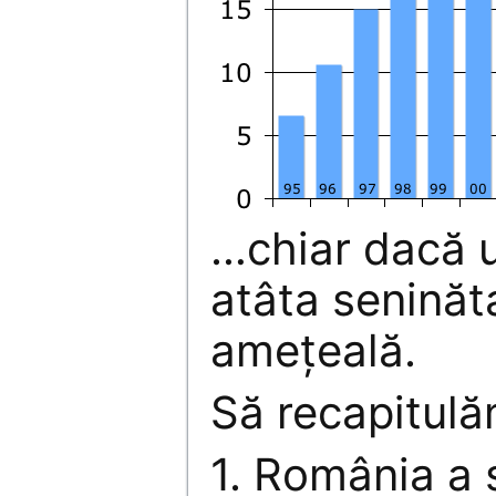
…chiar dacă u
atâta seninăta
ameţeală.
Să recapitulă
1. România a 