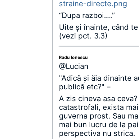
straine-directe.png
“Dupa razboi….”
Uite şi înainte, când t
(vezi pct. 3.3)
Radu Ionescu
@Lucian
"Adică şi ăia dinainte 
publică etc?" –
A zis cineva asa ceva? 
catastrofali, exista ma
guverna prost. Sau mar
mai bun lucru de la pai
perspectiva nu strica.