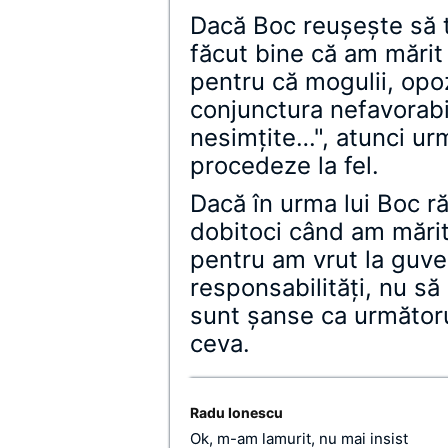
Dacă Boc reuşeşte să 
făcut bine că am mărit
pentru că mogulii, opoz
conjunctura nefavorabilă
nesimţite…", atunci ur
procedeze la fel.
Dacă în urma lui Boc r
dobitoci când am mărit
pentru am vrut la guv
responsabilităţi, nu să
sunt şanse ca următor
ceva.
Radu Ionescu
Ok, m-am lamurit, nu mai insist