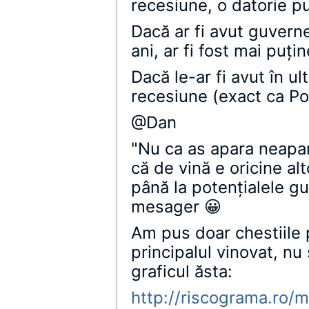
recesiune, o datorie p
Dacă ar fi avut guvernel
ani, ar fi fost mai puţ
Dacă le-ar fi avut în ult
recesiune (exact ca Po
@Dan
"Nu ca as apara neapar
că de vină e oricine alt
până la potenţialele gu
mesager 😀
Am pus doar chestiile 
principalul vinovat, nu
graficul ăsta:
http://riscograma.ro/m