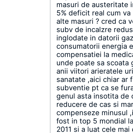
masuri de austeritate i
5% deficit real cum va
alte masuri ? cred ca v
subv de incalzre redusa
inglodate in datorii ga
consumatorii energia e
compensatiei la medic
unde poate sa scoata g
anii viitori arieratele 
sanatate ,aici chiar ar
subventie pt ca se fur
genul asta insotita de c
reducere de cas si mar
compenseze minusul ,i
fost in top 5 mondial
2011 si a luat cele mai