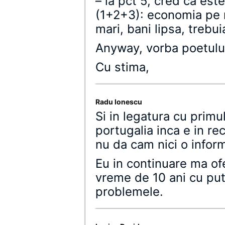
– la pct 5, cred ca est
(1+2+3): economia pe m
mari, bani lipsa, treb
Anyway, vorba poetului
Cu stima,
Radu Ionescu
Si in legatura cu primu
portugalia inca e in re
nu da cam nici o inform
Eu in continuare ma ofe
vreme de 10 ani cu pute
problemele.