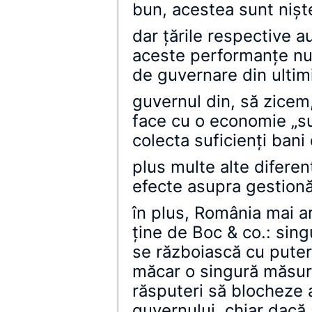
bun, acestea sunt nişte
dar ţările respective au
aceste performanţe nu 
de guvernare din ultimi
guvernul din, să zice
face cu o economie „su
colecta suficienţi bani
plus multe alte difere
efecte asupra gestionăr
în plus, România mai ar
ţine de Boc & co.: sing
se războiască cu puter
măcar o singură măsură 
răsputeri să blocheze 
guvernului, chiar dacă