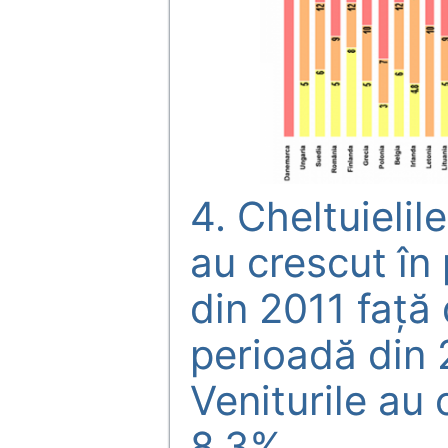
4. Cheltuielil
au crescut în 
din 2011 faţă
perioadă din 
Veniturile au
8,3%.