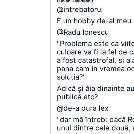
Lucian Davidescu
@intrebatorul
E un hobby de-al meu 
@Radu Ionescu
"Problema este ca viit
culoare va fi la fel de c
a fost catastrofal, si 
pana cam in vremea ocu
solutia?"
Adică şi ăia dinainte a
publică etc?
@de-a dura lex
"dar mă întreb: dacă R
unul dintre cele două,