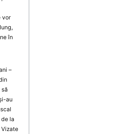
e vor
lung,
ne în
ani –
din
 să
şi-au
iscal
 de la
 Vizate