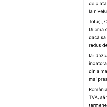
de plată
la nivel
Totuşi, 
Dilema e
dacă să 
redus d
Iar dezb
îndatora
din a ma
mai pres
România 
TVA, să 
termenel