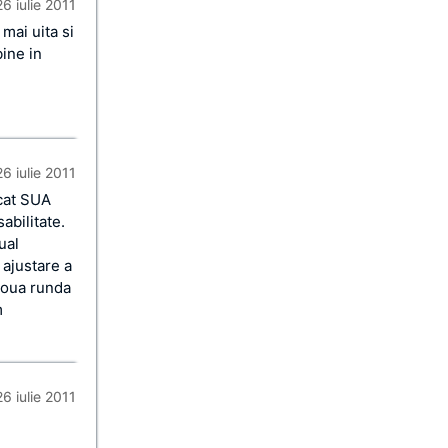
26 iulie 2011
mai uita si
ine in
26 iulie 2011
ecat SUA
abilitate.
ual
 ajustare a
 doua runda
m
26 iulie 2011