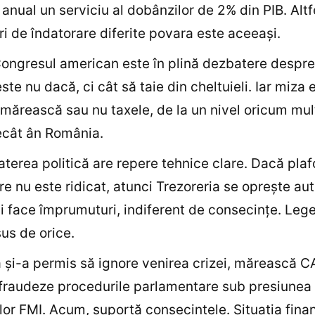
 anual un serviciu al dobânzilor de 2% din PIB. Altf
uri de îndatorare diferite povara este aceeaşi.
Congresul american este în plină dezbatere despre 
ste nu dacă, ci cât să taie din cheltuieli. Iar miza 
mărească sau nu taxele, de la un nivel oricum mul
ecât ân România.
aterea politică are repere tehnice clare. Dacă plaf
re nu este ridicat, atunci Trezoreria se opreşte a
i face împrumuturi, indiferent de consecinţe. Leg
us de orice.
şi-a permis să ignore venirea crizei, mărească C
fraudeze procedurile parlamentare sub presiunea
or FMI. Acum, suportă consecinţele. Situaţia finan