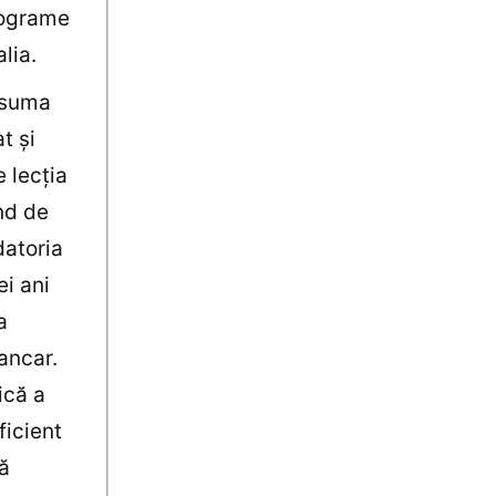
programe
lia.
nsuma
t şi
 lecţia
ând de
datoria
ei ani
a
ancar.
ică a
icient
ă