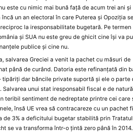
nu este cu nimic mai bună faţă de acum trei ani şi
încă un an electoral în care Puterea şi Opoziţia s
 reciproc la iresponsabilitate bugetară. Pe termen 
omânia şi SUA nu este greu de ghicit cine îşi va pu
inanţele publice şi cine nu.
a, salvarea Greciei a venit la pachet cu măsuri de
at până de curând. Datoria este refinanţată din b
 tipăriţi dar băncile private suportă şi ele o parte 
. Salvarea unui stat iresponsabil fiscal e de natură
n teribil sentiment de nedreptate printre cei care 
mele, însă UE vrea să contracareze cu un pachet f
a de 3% a deficitului bugetar stabilită prin Tratatul
ht se va transforma într-o ţintă zero până în 2014.