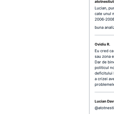
atotnestiut
Lucian, pun
cate unul 
2006-2008 
buna anali
Ovidiu R.
Eu cred ca
sau zona eu
Dar de bin
politicul n
deficitulu
a crizei a
problemele
Lucian Dav
@atotnesti