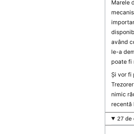
Marele d
mecanism
importan
disponib
având co
le-a dem
poate fi 
Şi vor f
Trezorer
nimic ră
recentă 
27 de 