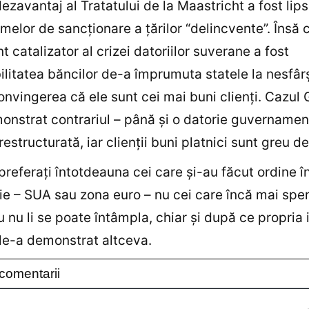
ezavantaj al Tratatului de la Maastricht a fost lip
elor de sancţionare a ţărilor “delincvente”. Însă 
t catalizator al crizei datoriilor suverane a fost
ilitatea băncilor de-a împrumuta statele la nesfârş
nvingerea că ele sunt cei mai buni clienţi. Cazul 
onstrat contrariul – până şi o datorie guvernamen
restructurată, iar clienţii buni platnici sunt greu de
i preferaţi întotdeauna cei care şi-au făcut ordine î
ie – SUA sau zona euro – nu cei care încă mai spe
u nu li se poate întâmpla, chiar şi după ce propria 
le-a demonstrat altceva.
comentarii