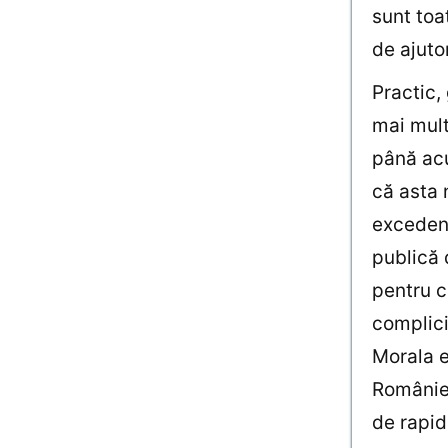
sunt toa
de ajuto
Practic,
mai mult
până acu
că asta 
excedent
publică 
pentru c
complici
Morala e
României
de rapid