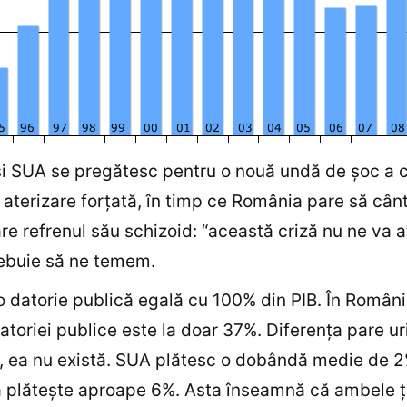
i SUA se pregătesc pentru o nouă undă de şoc a c
 aterizare forţată, în timp ce România pare să cânt
re refrenul său schizoid: “această criză nu ne va a
ebuie să ne temem.
 datorie publică egală cu 100% din PIB. În Români
datoriei publice este la doar 37%. Diferenţa pare ur
e, ea nu există. SUA plătesc o dobândă medie de 2
 plăteşte aproape 6%. Asta înseamnă că ambele ţ