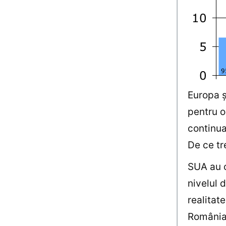
Europa ş
pentru o
continua
De ce tr
SUA au o
nivelul 
realitat
România