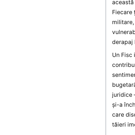
această 
Fiecare ţ
militare
vulnerab
derapaj l
Un Fisc 
contribu
sentimen
bugetară 
juridice
şi-a înc
care dis
tăieri i