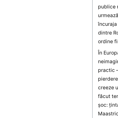
publice 
urmează 
încuraja
dintre R
ordine f
În Europ
neimagin
practic –
pierdere
creeze u
făcut te
şoc: ţint
Maastric