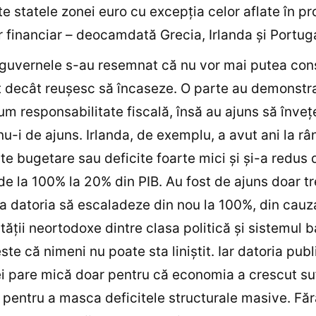
te statele zonei euro cu excepţia celor aflate în 
r financiar – deocamdată Grecia, Irlanda şi Portuga
 guvernele s-au resemnat că nu vor mai putea co
 decât reuşesc să încaseze. O parte au demonstra
m responsabilitate fiscală, însă au ajuns să înveţe
nu-i de ajuns. Irlanda, de exemplu, a avut ani la r
e bugetare sau deficite foarte mici şi şi-a redus 
de la 100% la 20% din PIB. Au fost de ajuns doar tr
a datoria să escaladeze din nou la 100%, din cauz
tăţii neortodoxe dintre clasa politică şi sistemul b
ste că nimeni nu poate sta liniştit. Iar datoria publ
 pare mică doar pentru că economia a crescut suf
 pentru a masca deficitele structurale masive. Făr