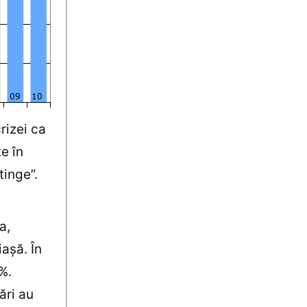
rizei ca
e în
tinge”.
a,
iaşă. În
%.
ări au