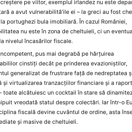
creştere pe viitor, exemplul irlandez nu este depa
ară a avut vulnerabilită’ile ei – la greci au fost chel
, la portughezi bula imobiliară. În cazul României,
ilitatea nu este în zona de cheltuieli, ci un eventua
a nivelul încasărilor fiscale.
incompetent, pus mai degrabă pe hărţuirea
abililor cinstiţi decât pe prinderea evazioniştilor,
tul generalizat de frustrare faţă de nedreptatea şi
şi virtualizarea tranzacţiilor financiare şi a raport
 – toate alcătuiesc un cocktail în stare să dinamite
hipuit vreodată statul despre colectări. Iar într-o E
ciplina fiscală devine cuvântul de ordine, asta în
mediate şi masive de cheltuieli.