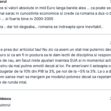
orul
e si valori absolute in mld Euro langa barele alea … ca poate se 
mai sarac in cunostinte economice si crede ca romania a dus-o b
… si foarte bine in 2000-2005
za .. dar tot degeaba… romania se indreapta spre inevitabil..
 e prea dur articolul tau! Nu zic ca avem un stat mai puternic d
ro si ca am fi in postura sa le dam lectii de disciplina si respons
e de rau, am facut niste ajustari inaintea SUA si in momentul act
ostru da mai putine emotii decat al lor. Pe americani ii asteapta o
i bugetar de la 10% din PIB la 3%, pe noi de la ~5% la 3%. La o a
vem sanse mari sa mergem pe modelul polonez decat sa repeta
 de runda intai.
idescu
utorul