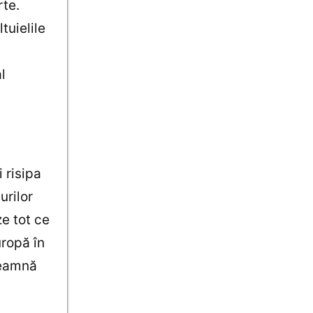
rte.
tuielile
l
 risipa
urilor
ze tot ce
uropă în
seamnă