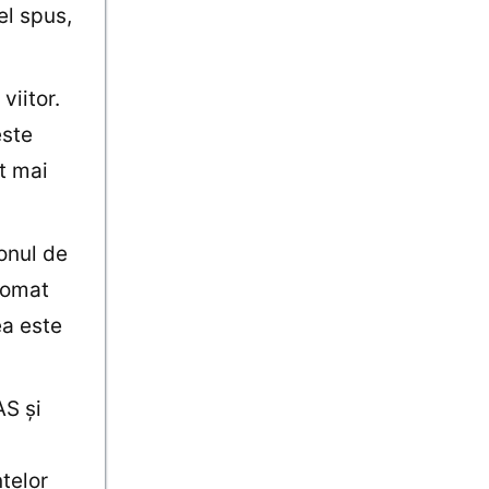
el spus,
viitor.
este
t mai
onul de
utomat
ea este
AS şi
ţelor