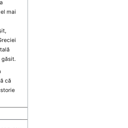
sa
cel mai
it,
Greciei
tală
 găsit.
n
ră că
istorie