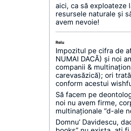
aici, ca să exploateze
resursele naturale şi 
avem nevoie!
Relu
Impozitul pe cifra de af
NUMAI DACĂ) și noi am 
companii & multinațion
carevasăzică); ori trat
conform acestui wishfu
Să facem pe deontologi
noi nu avem firme, corp
multinaționale ”d-ale n
Domnu’ Davidescu, dac
books” nu exista, ați f