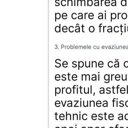
schimbarea 
pe care ai pr
decât o fracț
3. Problemele cu evaziune
Se spune că c
este mai gre
profitul, astf
evaziunea fis
tehnic este a