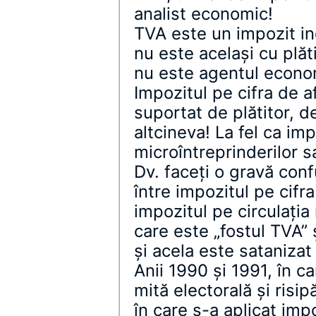
analist economic!
TVA este un impozit ind
nu este acelaşi cu plăt
nu este agentul econom
Impozitul pe cifra de a
suportat de plătitor, 
altcineva! La fel ca imp
microîntreprinderilor s
Dv. faceţi o gravă conf
între impozitul pe cifra
impozitul pe circulaţia 
care este „fostul TVA” 
şi acela este satanizat
Anii 1990 şi 1991, în 
mită electorală şi risip
în care s-a aplicat impo