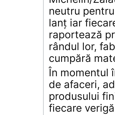
neutru pentr
lanț iar fiec
raportează pr
rândul lor, fa
cumpără mate
În momentul î
de afaceri, a
produsului fin
fiecare verigă