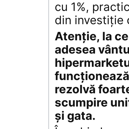
cu 1%, practic
din investiție
Atenție, la c
adesea vântu
hipermarketu
funcționează 
rezolvă foart
scumpire uni
și gata.