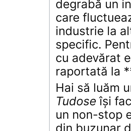
degrabă un in
care fluctueaz
industrie la a
specific. Pent
cu adevărat es
raportată la *
Hai să luăm 
Tudose
își fa
un non-stop e
din buzunar d