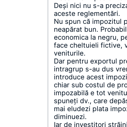
Deşi nici nu s-a preciza
aceste reglementări.
Nu spun că impozitul p
neapărat bun. Probabil
economica la negru, pe
face cheltuieli fictive,
veniturile.
Dar pentru exportul pro
intragrup s-au dus vre
introduce acest impozit
chiar sub costul de pr
impozabilă e tot venitu
spuneţi dv., care depăş
mai eludezi plata impoz
diminuezi.
Iar de investitori străi