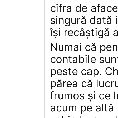
cifra de aface
singură dată i
își recâștigă 
Numai că pent
contabile sun
peste cap. Chi
părea că lucru
frumos și ce l
acum pe altă p