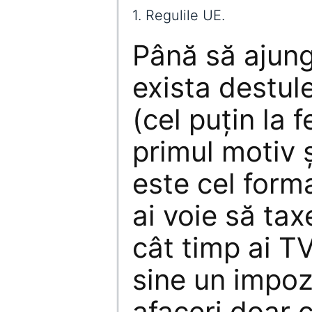
1. Regulile UE.
Până să ajung
exista destul
(cel puțin la f
primul motiv ș
este cel forma
ai voie să tax
cât timp ai TV
sine un impozi
afaceri doar c