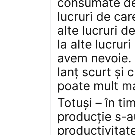
consumate de
lucruri de car
alte lucruri d
la alte lucrur
avem nevoie. 
lanţ scurt şi c
poate mult ma
Totuşi – în ti
producţie s-a
productivitat