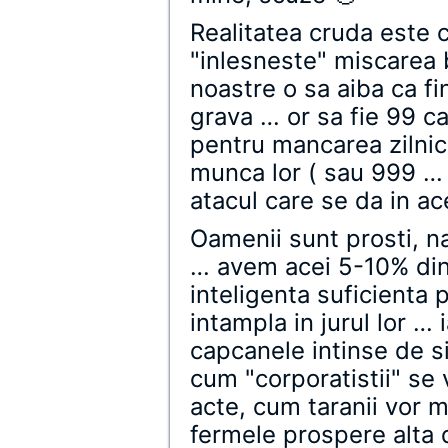
Realitatea cruda este 
"inlesneste" miscarea b
noastre o sa aiba ca fi
grava … or sa fie 99 
pentru mancarea zilnic
munca lor ( sau 999 …
atacul care se da in ac
Oamenii sunt prosti, na
… avem acei 5-10% din
inteligenta suficienta 
intampla in jurul lor … ia
capcanele intinse de s
cum "corporatistii" se 
acte, cum taranii vor 
fermele prospere alta d