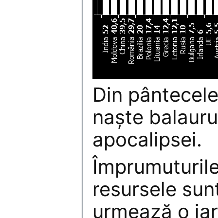
Din pântecele
naşte balauru
apocalipsei.
Împrumuturile
resursele sun
urmează o iar