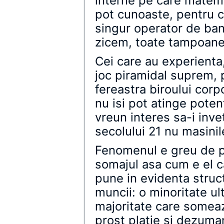
interne pe care matema
pot cunoaste, pentru c
singur operator de ba
zicem, toate tampoanel
Cei care au experienta,
joc piramidal suprem, 
fereastra biroului corpo
nu isi pot atinge poten
vreun interes sa-i inve
secolului 21 nu masinile
Fenomenul e greu de p
somajul asa cum e el ca
pune in evidenta struct
muncii: o minoritate ultr
majoritate care someaz
prost platie si dezuman