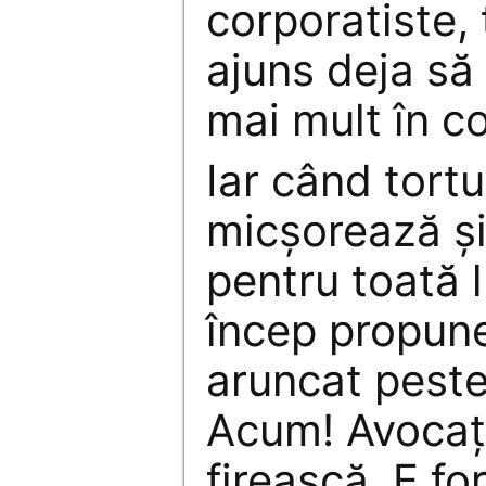
corporatiste,
ajuns deja să
mai mult în co
Iar când tortu
micşorează şi
pentru toată 
încep propuner
aruncat peste
Acum! Avocaţii
firească. E fo