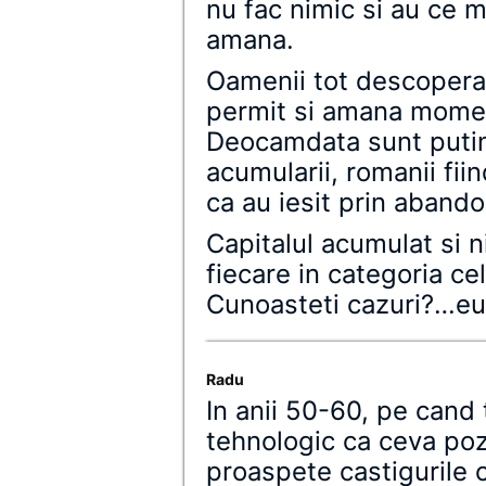
nu fac nimic si au ce m
amana.
Oamenii tot descopera 
permit si amana momen
Deocamdata sunt putini 
acumularii, romanii fii
ca au iesit prin abando
Capitalul acumulat si ni
fiecare in categoria ce
Cunoasteti cazuri?…eu
Radu
In anii 50-60, pe cand
tehnologic ca ceva pozi
proaspete castigurile 