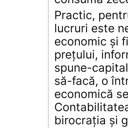
Practic, pent
lucruri este n
economic şi fi
preţului, info
spune-capital
să-facă, o în
economică se
Contabilitatea
birocraţia şi 