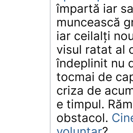
împartă iar sa
muncească gra
iar ceilalţi no
visul ratat al
îndeplinit nu 
tocmai de cap
criza de acu
e timpul. Răm
obstacol.
Cin
voluntar
?