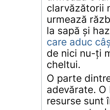
clarvăzătorii 
urmează răzb
la sapă şi ha
care aduc câşt
de nici nu-ţi 
cheltui.
O parte dintr
adevărate. O 
resurse sunt î