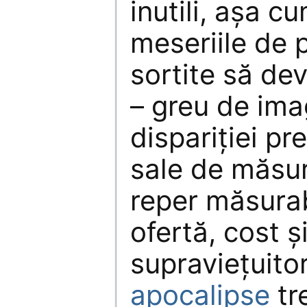
inutili, aşa 
meseriile de 
sortite să dev
– greu de imag
dispariţiei pre
sale de măsur
reper măsurab
ofertă, cost ş
supravieţuitor
apocalipse
tr