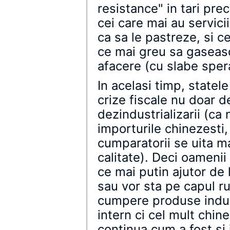
resistance" in tari p
cei care mai au servici
ca sa le pastreze, si c
ce mai greu sa gaseasc
afacere (cu slabe spera
In acelasi timp, statel
crize fiscale nu doar d
dezindustrializarii (ca
importurile chinezesti, 
cumparatorii se uita ma
calitate). Deci oamenii 
ce mai putin ajutor de l
sau vor sta pe capul r
cumpere produse indust
intern ci cel mult chine
continua cum a fost si 