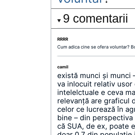
9 comentarii
RRRR
Cum adica cine se ofera voluntar? B
camil
există munci şi munci –
va inlocuit relativ usor
intelelctuale e ceva m
relevanţă are graficul 
celor ce lucrează în ag
bine – din perspectiva 
că SUA, de ex, poate e
doar 0.7 din populaţie i