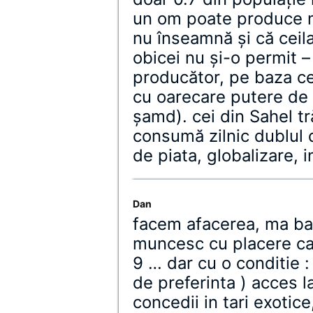
un om poate produce mâ
nu înseamnă şi că ceila
obicei nu şi-o permit –
producător, pe baza cer
cu oarecare putere de
şamd). cei din Sahel tră
consumă zilnic dublul 
de piata, globalizare, 
Dan
facem afacerea, ma bag 
muncesc cu placere ca 
9 … dar cu o conditie :
de preferinta ) acces l
concedii in tari exotic