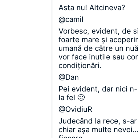
Asta nu! Altcineva?
@camil
Vorbesc, evident, de s
foarte mare şi acoper
umană de către un nuăr
vor face inutile sau co
condiţionări.
@Dan
Pei evident, dar nici n-
la fel 🙂
@OvidiuR
Judecând la rece, s-a
chiar aşa multe nevoi…