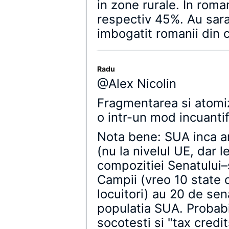
in zone rurale. In rom
respectiv 45%. Au sara
imbogatit romanii din 
Radu
@Alex Nicolin
Fragmentarea si atomiz
o intr-un mod incuantif
Nota bene: SUA inca ar
(nu la nivelul UE, dar l
compozitiei Senatului–s
Campii (vreo 10 state c
locuitori) au 20 de se
populatia SUA. Probabi
socotesti si "tax credit