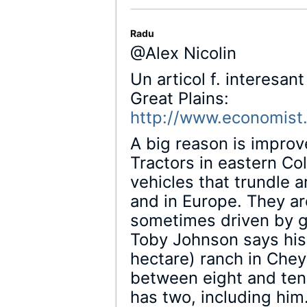
Radu
@Alex Nicolin
Un articol f. interesa
Great Plains:
http://www.economis
A big reason is impro
Tractors in eastern Co
vehicles that trundle 
and in Europe. They a
sometimes driven by g
Toby Johnson says his
hectare) ranch in Che
between eight and ten 
has two, including him