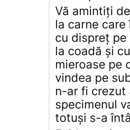
Vă amintiţi d
la carne care î
cu dispreţ pe
la coadă şi c
mieroase pe c
vindea pe sub
n-ar fi crezut
specimenul va
totuşi s-a înt