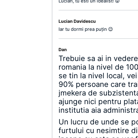
Lucian, tu esti un idealist! 😛
Lucian Davidescu
Iar tu dormi prea puţin 😉
Dan
Trebuie sa ai in veder
romania la nivel de 100
se tin la nivel local, 
90% persoane care trai
jmekera de subzistenta)
ajunge nici pentru plat
institutia aia administr
Un lucru de unde se p
furtului cu nesimtire d