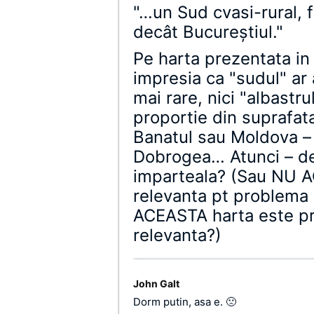
"…un Sud cvasi-rural, f
decât Bucureştiul."
Pe harta prezentata in 
impresia ca "sudul" ar
mai rare, nici "albastr
proportie din suprafat
Banatul sau Moldova – 
Dobrogea… Atunci – d
imparteala? (Sau NU A
relevanta pt problema 
ACEASTA harta este pre
relevanta?)
John Galt
Dorm putin, asa e. 🙁