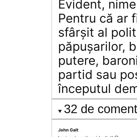
Evident, nime
Pentru că ar f
sfârşit al polit
păpuşarilor, b
putere, baron
partid sau pos
începutul dem
32 de comenta
John Galt