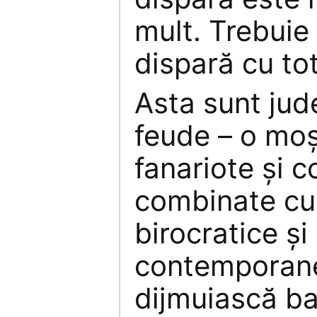
mult. Trebuie
dispară cu tot
Asta sunt jud
feude – o moşt
fanariote şi 
combinate cu
birocratice şi 
contemporane.
dijmuiască ban