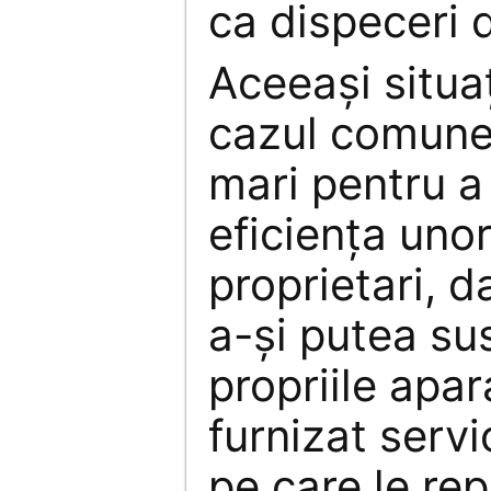
ca dispeceri 
Aceeaşi situa
cazul comunel
mari pentru a
eficienţa unor
proprietari, d
a-şi putea sus
propriile apar
furnizat servi
pe care le rep