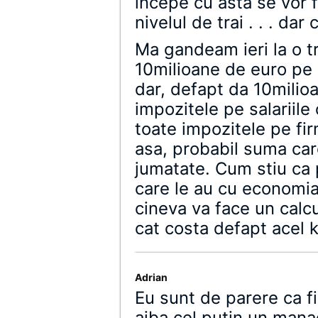
incepe cu asta se vor 
nivelul de trai . . . dar
Ma gandeam ieri la o tr
10milioane de euro pe
dar, defapt da 10mili
impozitele pe salariile
toate impozitele pe fir
asa, probabil suma car
jumatate. Cum stiu ca p
care le au cu economi
cineva va face un calcu
cat costa defapt acel 
Adrian
Eu sunt de parere ca fi
aiba cel putin un manag