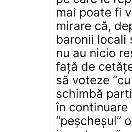
mai poate fi 
mirare că, de
baronii locali 
nu au nicio r
faţă de cetăţe
să voteze “cu 
schimbă parti
în continuare 
“peşcheşul” o