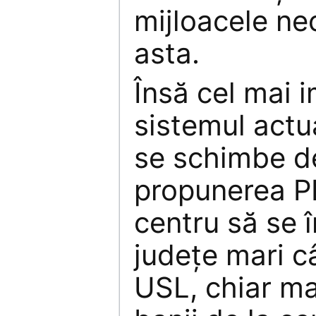
mijloacele ne
asta.
Însă cel mai 
sistemul actu
se schimbe def
propunerea PD
centru să se 
judeţe mari c
USL, chiar ma