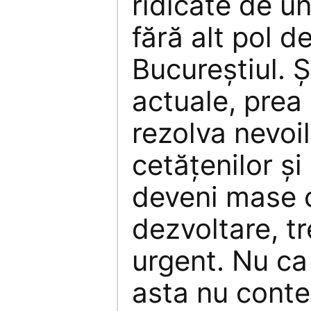
ridicate de un
fără alt pol 
Bucureştiul. Ş
actuale, prea
rezolva nevoi
cetăţenilor şi
deveni mase c
dezvoltare, t
urgent. Nu ca 
asta nu conte