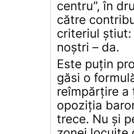
centru”, în dr
către contrib
criteriul ştiut:
noştri – da.
Este puţin pr
găsi o formul
reîmpărţire a 
opoziţia baro
trece. Nu şi 
zonei locuite