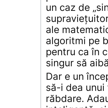
un caz de „si
supravieţuitor
ale matematic
algoritmi pe b
pentru ca în 
singur să aib
Dar e un înce
să-i dea unui 
răbdare. Ada