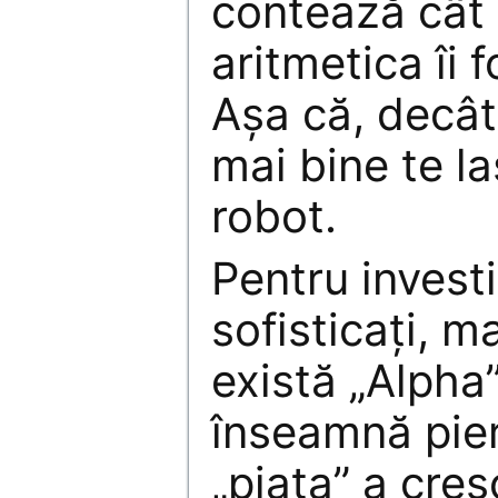
contează cât 
aritmetica îi 
Aşa că, decât 
mai bine te l
robot.
Pentru investi
sofisticaţi, m
există „Alpha”
înseamnă pie
„piaţa” a cre