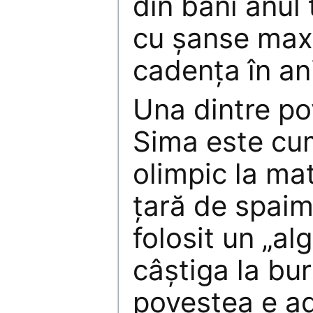
din bani anul 
cu şanse max
cadenţa în ani
Una dintre pov
Sima este cum
olimpic la ma
ţară de spaim
folosit un „al
câştiga la bu
povestea e ad