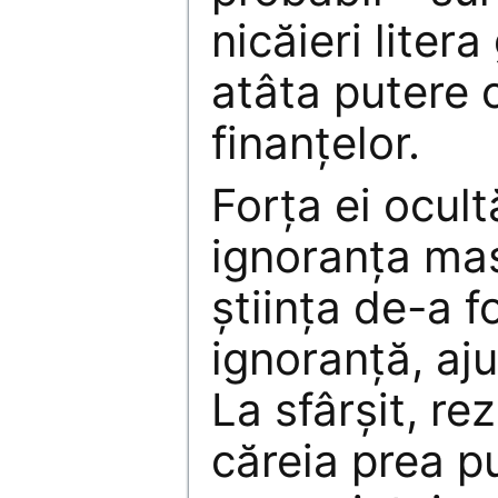
nicăieri liter
atâta putere 
finanţelor.
Forţa ei ocult
ignoranţa mas
ştiinţa de-a f
ignoranţă, aj
La sfârşit, re
căreia prea puţ