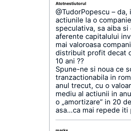
Atotnestiutorul
@TudorPopescu – da, in
actiunile la o companie
speculativa, sa aiba si
aferente capitalului in
mai valoroasa compani
distribuit profit decat
10 ani ??
Spune-ne si noua ce so
tranzactionabila in rom
anul trecut, cu o valo
mediu al actiunii in a
o „amortizare” in 20 d
asa…ca mai repede iti 
marks