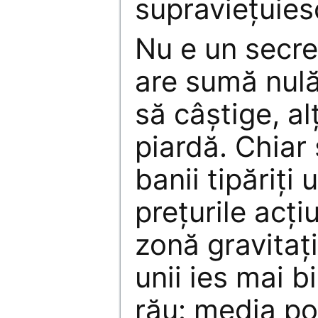
supravieţuies
Nu e un secre
are sumă nulă
să câştige, al
piardă. Chiar 
banii tipăriţi 
preţurile acţiu
zonă gravitaţ
unii ies mai bi
rău: media po