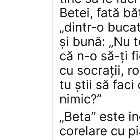
Betei, fată b
„dintr-o bucat
şi bună: „Nu t
că n-o să-ţi 
cu socraţii, ron
tu ştii să fac
nimic?”
„Beta” este i
corelare cu p