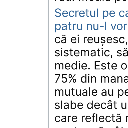
Secretul pe ca
patru nu-l vo
că ei reuşesc
sistematic, s
medie. Este o 
75% din manag
mutuale au p
slabe decât u
care reflectă