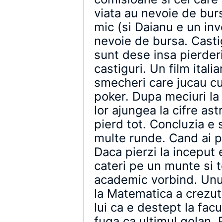
viata au nevoie de burs
mic (si Daianu e un in
nevoie de bursa. Cast
sunt dese insa pierder
castiguri. Un film ital
smecheri care jucau c
poker. Dupa meciuri la
lor ajungea la cifre as
pierd tot. Concluzia e
multe runde. Cand ai p
Daca pierzi la inceput 
cateri pe un munte si 
academic vorbind. Unu
la Matematica a crezut 
lui ca e destept la facu
fuga ca ultimul golan. 