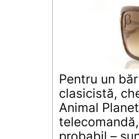
Pentru un băr
clasicistă, ch
Animal Plane
telecomandă,
probabil – su