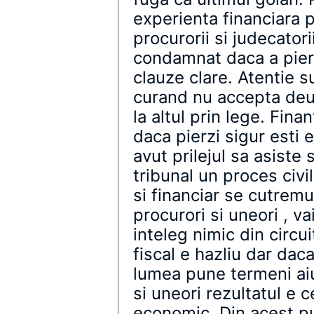
experienta financiara pe
procurorii si judecatori
condamnat daca a pierd
clauze clare. Atentie 
curand nu accepta deuc
la altul prin lege. Finan
daca pierzi sigur esti 
avut prilejul sa asiste
tribunal un proces civi
si financiar se cutremu
procurori si uneori , va
inteleg nimic din circui
fiscal e hazliu dar dac
lumea pune termeni aiu
si uneori rezultatul e 
economic. Din acest p