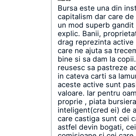
Bursa este una din inst
capitalism dar care de f
un mod superb gandit d
explic. Banii, proprieta
drag reprezinta active 
care ne ajuta sa trece
bine si sa dam la copii.
reusesc sa pastreze ac
in cateva carti sa lamur
aceste active sunt pas
valoare. Iar pentru oam
proprie , piata bursie
inteligent(cred ei) de a
care castiga sunt cei c
astfel devin bogati, ce
comisioane si cei care