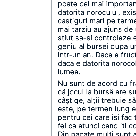
poate cel mai importan
datorita norocului, exi
castiguri mari pe term
mai tarziu au ajuns de
stiut sa-si controleze 
geniu al bursei dupa 
intr-un an. Daca e fruct
daca e datorita norocol
lumea.
Nu sunt de acord cu fr
că jocul la bursă are s
câştige, alţii trebuie 
este, pe termen lung e
pentru cei care isi fac
fel ca atunci cand iti c
Din pacate multi sunt a