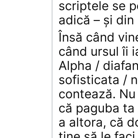
scriptele se p
adică – şi din
Însă când vin
când ursul îi i
Alpha / diafa
sofisticata / 
contează. Nu 
că paguba ta
a altora, că d
tine să le fa