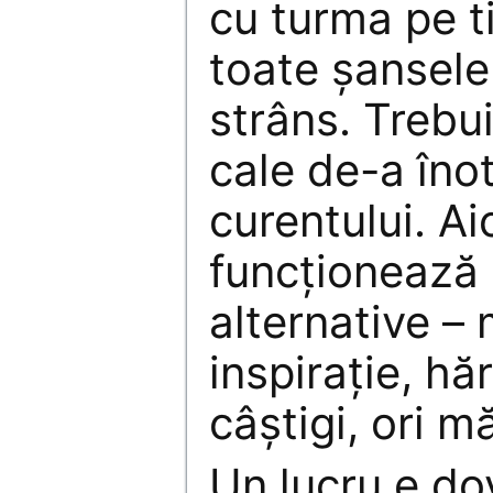
cu turma pe t
toate şansele 
strâns. Trebu
cale de-a îno
curentului. Ai
funcţionează 
alternative 
inspiraţie, hăr
câştigi, ori mă
Un lucru e do