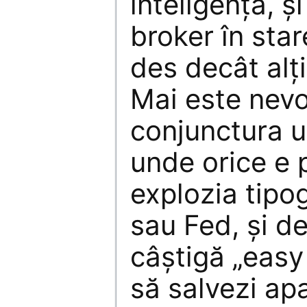
inteligenţă, ş
broker în star
des decât alţi
Mai este nevo
conjunctura u
unde orice e p
explozia tipo
sau Fed, şi de
câştigă „easy
să salvezi ap