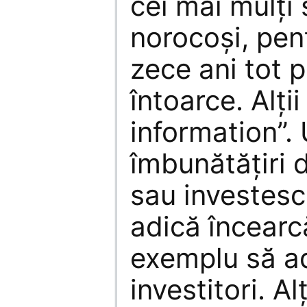
cei mai mulţi
norocoşi, pen
zece ani tot 
întoarce. Alţii
information”. 
îmbunătăţiri
sau investesc 
adică încearcă
exemplu să ad
investitori. Al