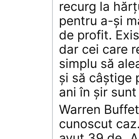
recurg la hărţ
pentru a-şi m
de profit. Ex
dar cei care r
simplu să ale
şi să câştige
ani în şir sunt
Warren Buffet
cunoscut caz.
avut 39 de „A