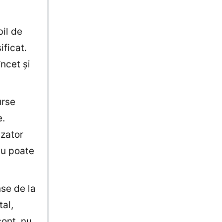
bil de
ificat.
ncet şi
urse
e.
izator
nu poate
nse de la
al,
cont, nu