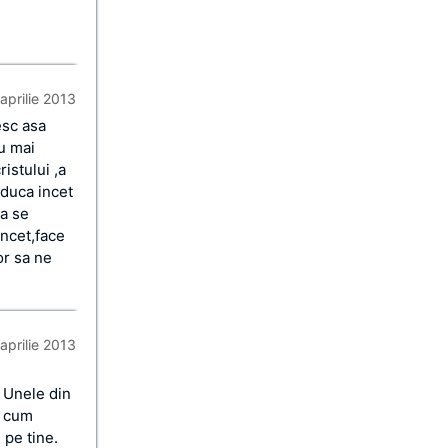
aprilie 2013
esc asa
u mai
istului ,a
oduca incet
sa se
incet,face
or sa ne
aprilie 2013
. Unele din
s cum
 pe tine.