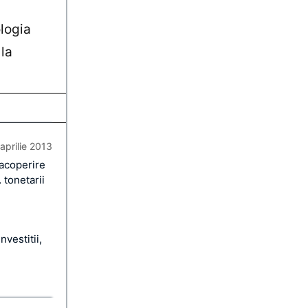
ologia
 la
aprilie 2013
a acoperire
 tonetarii
nvestitii,