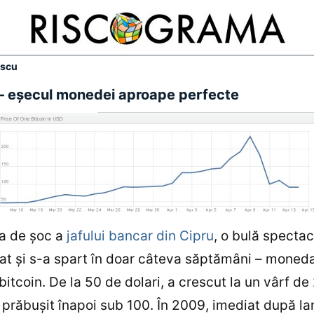
escu
 – eşecul monedei aproape perfecte
a de şoc a
jafului bancar din Cipru
, o bulă specta
at şi s-a spart în doar câteva săptămâni – moned
 bitcoin. De la 50 de dolari, a crescut la un vârf de
 prăbuşit înapoi sub 100. În 2009, imediat după la