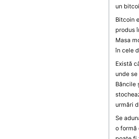
un bitco
Bitcoin e
produs în
Masa mon
în cele 
Există c
unde se 
Băncile ş
stocheaz
urmări d
Se adună
o formă 
poate fi