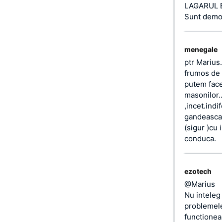
LAGARUL 
Sunt demon
menegale
ptr Marius
frumos de 
putem face
masonilor…
,incet.indi
gandeasca 
(sigur )cu
conduca.
ezotech
@Marius
Nu inteleg
problemele
functionea