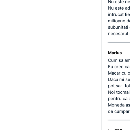
Nu este nea
Nu este ade
intrucat fi
milioane de
subunitati
necesarul c
Marius
Cum sa am 
Eu cred ca
Macar cu o 
Daca mi se 
pot sa-i f
Noi tocmai
pentru ca e
Moneda ast
de cumpara