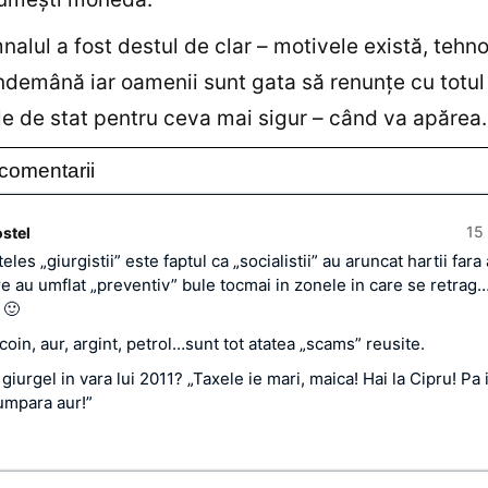
nalul a fost destul de clar – motivele există, tehn
îndemână iar oamenii sunt gata să renunţe cu totul
 de stat pentru ceva mai sigur – când va apărea.
comentarii
15 
ostel
eles „giurgistii” este faptul ca „socialistii” au aruncat hartii far
re au umflat „preventiv” bule tocmai in zonele in care se retrag…
 🙂
coin, aur, argint, petrol…sunt tot atatea „scams” reusite.
iurgel in vara lui 2011? „Taxele ie mari, maica! Hai la Cipru! Pa i
cumpara aur!”