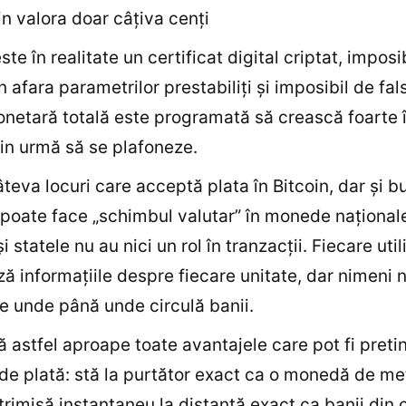
in valora doar câţiva cenţi
ste în realitate un certificat digital criptat, imposi
 afara parametrilor prestabiliţi şi imposibil de fals
etară totală este programată să crească foarte î
din urmă să se plafoneze.
âteva locuri care acceptă plata în Bitcoin, dar şi b
poate face „schimbul valutar” în monede naţional
i statele nu au nici un rol în tranzacţii. Fiecare util
ă informaţiile despre fiecare unitate, dar nimeni 
e unde până unde circulă banii.
 astfel aproape toate avantajele care pot fi preti
de plată: stă la purtător exact ca o monedă de met
 trimisă instantaneu la distanţă exact ca banii din 