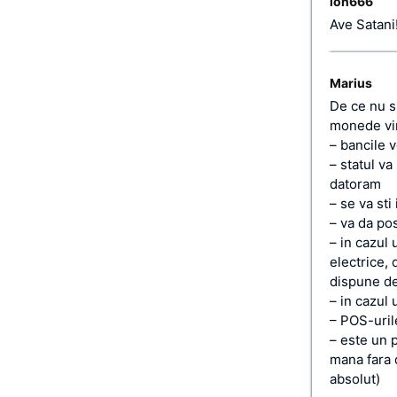
ion666
Ave Satani
Marius
De ce nu s
monede vir
– bancile v
– statul va
datoram
– se va st
– va da pos
– in cazul
electrice, 
dispune de
– in cazul
– POS-uril
– este un 
mana fara 
absolut)