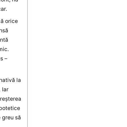
ar.
că orice
Însă
antă
mic.
s –
nativă la
 Iar
creşterea
ipotetice
e greu să