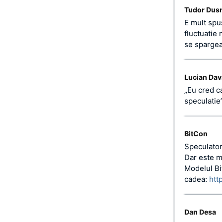
Tudor Du
E mult spus
fluctuatie 
se spargea
Lucian Dav
„Eu cred ca
speculatie
BitCon
Speculatori
Dar este mu
Modelul Bi
cadea:
htt
Dan Desa