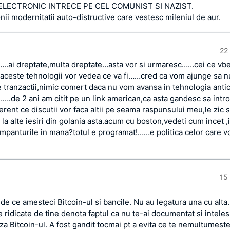
ELECTRONIC INTRECE PE CEL COMUNIST SI NAZIST.
ii modernitatii auto-distructive care vestesc mileniul de aur.
22 
…..ai dreptate,multa dreptate…asta vor si urmaresc……cei ce vb
aceste tehnologii vor vedea ce va fi……cred ca vom ajunge sa n
 tranzactii,nimic comert daca nu vom avansa in tehnologia anticr
….de 2 ani am citit pe un link american,ca asta gandesc sa intr
ferent ce discutii vor faca altii pe seama raspunsului meu,le zic 
la alte iesiri din golania asta.acum cu boston,vedeti cum incet ,
 impanturile in mana?totul e programat!……e politica celor care v
15 
 de ce amesteci Bitcoin-ul si bancile. Nu au legatura una cu alta
 ridicate de tine denota faptul ca nu te-ai documentat si intele
za Bitcoin-ul. A fost gandit tocmai pt a evita ce te nemultumeste