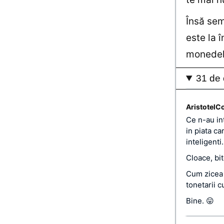
Însă sem
este la 
monedele
31 de 
AristotelC
Ce n-au int
in piata ca
inteligenti.
Cloace, bit
Cum zicea g
tonetarii 
Bine. 😛