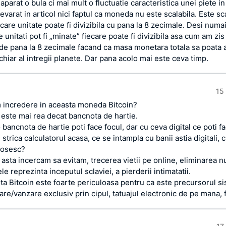
parat o bula ci mai mult o fluctuatie caracteristica unei piete i
varat in articol nici faptul ca moneda nu este scalabila. Este sc
ecare unitate poate fi divizibila cu pana la 8 zecimale. Desi numa
 unitati pot fi „minate” fiecare poate fi divizibila asa cum am zis
 de pana la 8 zecimale facand ca masa monetara totala sa poata 
hiar al intregii planete. Dar pana acolo mai este ceva timp.
15 
incredere in aceasta moneda Bitcoin?
 este mai rea decat bancnota de hartie.
bancnota de hartie poti face focul, dar cu ceva digital ce poti f
strica calculatorul acasa, ce se intampla cu banii astia digitali,
olosesc?
 asta incercam sa evitam, trecerea vietii pe online, eliminarea 
le reprezinta inceputul sclaviei, a pierderii intimatatii.
a Bitcoin este foarte periculoasa pentru ca este precursorul si
re/vanzare exclusiv prin cipul, tatuajul electronic de pe mana, 