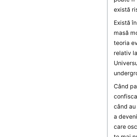
există r
Există î
masă mon
teoria e
relativ 
Universu
undergro
Când pan
confisca
când au 
a deveni
care osc
te mai 