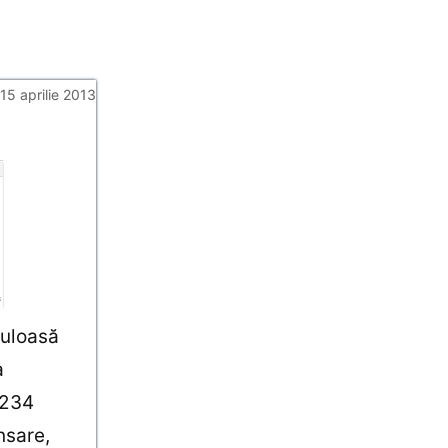
15 aprilie 2013
culoasă
a
 234
nsare,