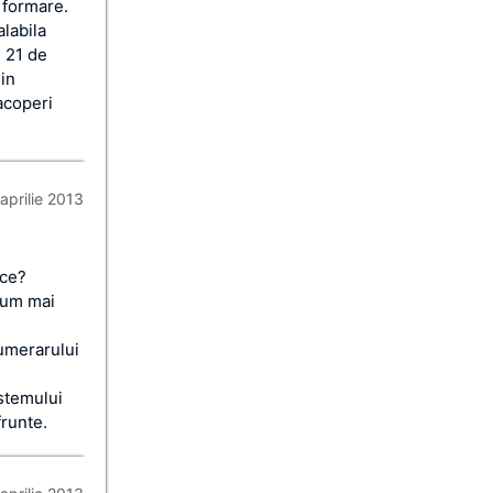
n formare.
alabila
i 21 de
 in
acoperi
aprilie 2013
ace?
 cum mai
numerarului
stemului
frunte.