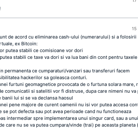
17 
!
15 
unt de acord cu eliminarea cash-ului (numerarului) si a folosirii
tuale, ex Bitcoin:
or putea stabili ce comisioane vor dori
 putea stabili ce taxe va dori si va lua bani din cont pentru taxele
i in permanenta ce cumparaturi/vanzari sau transferuri facem
ibilitatea hackerilor sa goleasca conturi.
 unei furtuni geomagnetice provocata de o furtuna solara mare, r
de comunicatii si satelitii vor fi distruse, dupa care nimeni nu va
 banii lui si se va declansa haosul
 unei pene majore de curent oamenii nu isi vor putea accesa cont
e se pot defecta sau pot avea perioade cand nu functioneaza
pas intermediar spre implementarea unui singur card, sau a unui
de care nu se va putea cumpara/vinde (trai) pe aceasta planeta 