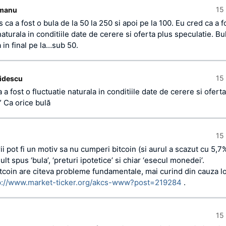
15 
smanu
 ca a fost o bula de la 50 la 250 si apoi pe la 100. Eu cred ca a f
naturala in conditiile date de cerere si oferta plus speculatie. B
 in final pe la…sub 50.
15 
idescu
 a fost o fluctuatie naturala in conditiile date de cerere si ofert
” Ca orice bulă
15 
i pot fi un motiv sa nu cumperi bitcoin (si aurul a scazut cu 5,7%
lt spus ‘bula’, ‘preturi ipotetice’ si chiar ‘esecul monedei’.
tcoin are citeva probleme fundamentale, mai curind din cauza lo
p://www.market-ticker.org/akcs-www?post=219284
.
15 