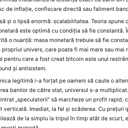
isc de inflaţie, confiscare directă sau faliment banc
nsă şi o lipsă enormă: scalabilitatea. Teoria spune 
etară este optimă cu condiţia să fie constantă. 
vită o nuanţă: masa monetară trebuie să fie const
la propriul univers, care poate fi mai mare sau mai 
l pentru care a fost creat bitcoin este unul restrân
und şi antisistem.
ica legitimă i-a forţat pe oameni să caute o alter
rea banilor de către stat, universul s-a multiplicat.
intrat „speculatorii” să marcheze un profit rapid, 
t verticală. Imediat, la fel şi scăderea. Cu preţuri 
ilează de la simplu la tripul în timp atât de scurt, 
numeşti monedă.