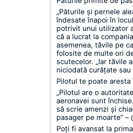
Păturile primite de pa
„Păturile şi pernele ale
îndesate înapoi în locul
potrivit unui utilizator
că a lucrat la compan
asemenea, tăvile pe ca
folosite de multe ori d
scutecelor. „Iar tăvile
niciodată curăţate sa
Pilotul te poate aresta 
„Pilotul are o autorita
aeronavei sunt închise
să scrie amenzi şi chi
pasager pe moarte” –
Poţi fi avansat la prim