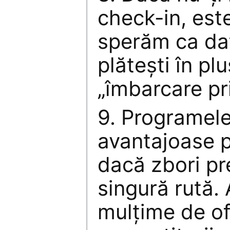
check-in, est
sperăm ca dat
plăteşti în pl
„îmbarcare pri
9. Programele
avantajoase p
dacă zbori p
singură rută. A
mulţime de of