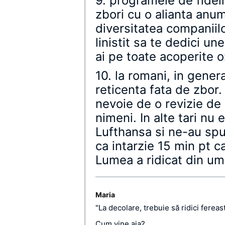
9. programele de fidel
zbori cu o alianta anu
diversitatea companiilo
linistit sa te dedici un
ai pe toate acoperite 
10. la romani, in gener
reticenta fata de zbor.
nevoie de o revizie de
nimeni. In alte tari nu
Lufthansa si ne-au spu
ca intarzie 15 min pt c
Lumea a ridicat din ume
Maria
"La decolare, trebuie să ridici fereas
Cum vine aia?