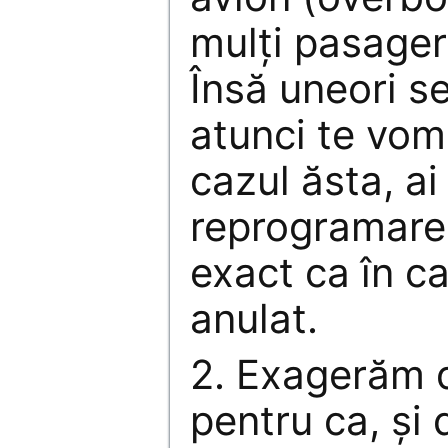
mulţi pasager
Însă uneori se
atunci te vom 
cazul ăsta, ai
reprogramare 
exact ca în c
anulat.
2. Exagerăm 
pentru ca, şi