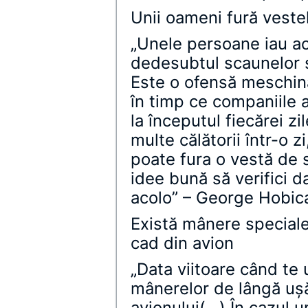
Unii oameni fură veste
„Unele persoane iau ac
dedesubtul scaunelor s
Este o ofensă meschină
în timp ce companiile a
la începutul fiecărei zi
multe călătorii într-o z
poate fura o vestă de 
idee bună să verifici d
acolo” – George Hobica,
Există mânere speciale 
cad din avion
„Data viitoare când te 
mânerelor de lângă uşă,
avionului(…) În cazul 