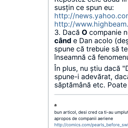
susţin ce spun eu:
http://news.yahoo.co
http://www.highbeam
3. Dacă
O
companie nu
când
e Dan acolo (deş
spune că trebuie să te 
înseamnă că fenomenul
În plus, nu ştiu dacă 
spune-i adevărat, dac
săptămână etc. Poate t
a
bun articol, desi cred ca ti-au umplu
apropos de companii aeriene
http://comics.com/pearls_before_sw