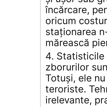
încărcare, pe
oricum costuri
staţionarea n
mărească pier
4. Statisticil
zborurilor su
Totuşi, ele nu
teroriste. Teh
irelevante, pr