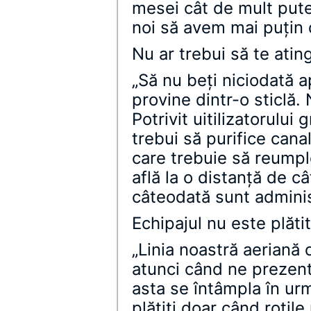
mesei cât de mult pute
noi să avem mai puţin
Nu ar trebui să te atin
„Să nu beţi niciodată 
provine dintr-o sticlă. 
Potrivit uitilizatorului 
trebui să purifice canal
care trebuie să reumpl
află la o distanţă de câ
câteodată sunt adminis
Echipajul nu este plăt
„Linia noastră aeriană
atunci când ne prezent
asta se întâmpla în 
plătiţi doar când roţil