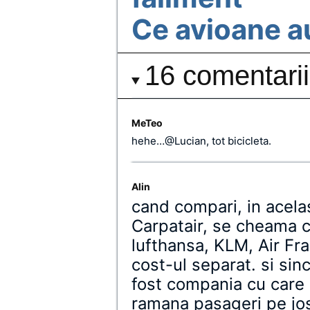
Ce avioane au
16 comentarii
MeTeo
hehe…@Lucian, tot bicicleta.
Alin
cand compari, in acelas
Carpatair, se cheama 
lufthansa, KLM, Air Fra
cost-ul separat. si sin
fost compania cu care
ramana pasageri pe jos