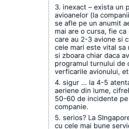
3. inexact – exista un 
avioanelor (la companii
se afle pe un anumit ae
mai are o cursa, fie ca
care au 2-3 avione si c
cele mari este vital s
si zboara chiar daca av
programul turnului de c
verficarile avionului, e
4. sigur … la 4-5 atenta
aeriene din lume, cifre
50-60 de incidente pe 
companie.
5. serios? La SIngapore
cu cele mai bune servic