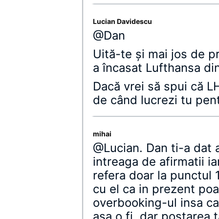
Lucian Davidescu
@Dan
Uită-te şi mai jos de p
a încasat Lufthansa di
Dacă vrei să spui că L
de când lucrezi tu pentr
mihai
@Lucian. Dan ti-a dat 
intreaga de afirmatii i
refera doar la punctul 
cu el ca in prezent po
overbooking-ul insa ca
asa o fi, dar postarea 