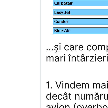
…şi care comp
mari întârzieri
1. Vindem mai
decât numărul
avion (overbo