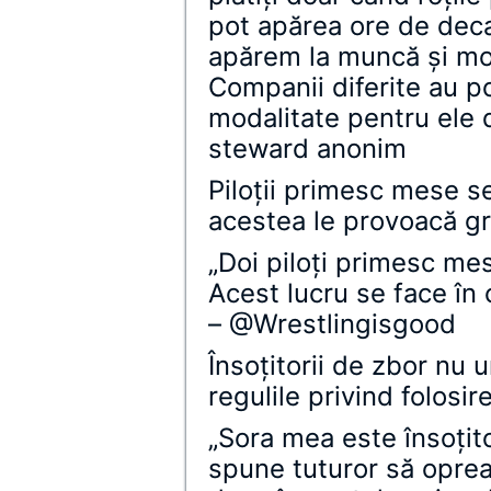
pot apărea ore de deca
apărem la muncă şi mo
Companii diferite au pol
modalitate pentru ele 
steward anonim
Piloţii primesc mese s
acestea le provoacă g
„Doi piloţi primesc mese
Acest lucru se face în 
– @Wrestlingisgood
Însoţitorii de zbor nu 
regulile privind folosi
„Sora mea este însoţit
spune tuturor să oprea