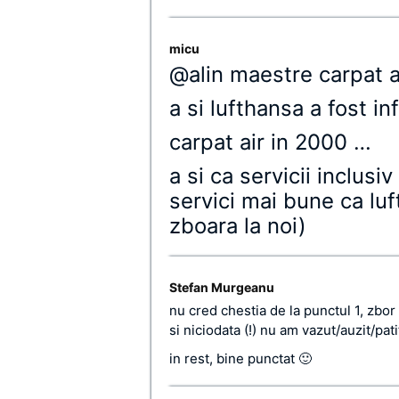
micu
@alin maestre carpat 
a si lufthansa a fost in
carpat air in 2000 …
a si ca servicii inclus
servici mai bune ca luf
zboara la noi)
Stefan Murgeanu
nu cred chestia de la punctul 1, zbo
si niciodata (!) nu am vazut/auzit/pat
in rest, bine punctat 🙂