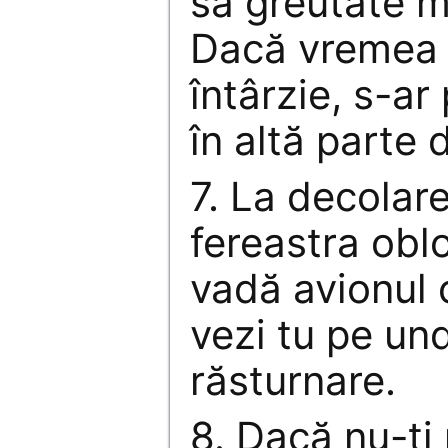
sa greutate 
Dacă vremea 
întârzie, s-a
în altă parte 
7. La decolare
fereastra obl
vadă avionul 
vezi tu pe und
răsturnare.
8. Dacă nu-ţi 