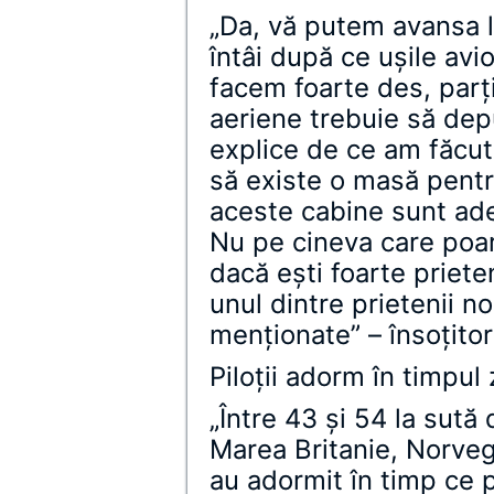
„Da, vă putem avansa l
întâi după ce uşile avi
facem foarte des, parţia
aeriene trebuie să de
explice de ce am făcut-
să existe o masă pentru
aceste cabine sunt ad
Nu pe cineva care poar
dacă eşti foarte priete
unul dintre prietenii no
menţionate” – însoţito
Piloţii adorm în timpul 
„Între 43 şi 54 la sută 
Marea Britanie, Norveg
au adormit în timp ce p