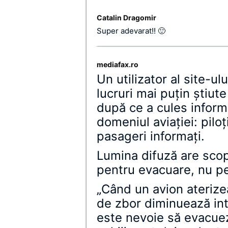
Catalin Dragomir
Super adevarat!! 🙂
mediafax.ro
Un utilizator al site-ul
lucruri mai puţin ştiut
după ce a cules informa
domeniul aviaţiei: piloţi
pasageri informaţi.
Lumina difuză are scop
pentru evacuare, nu p
„Când un avion aterizeaz
de zbor diminuează int
este nevoie să evacuez