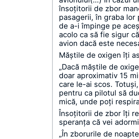
însoţitorii de zbor man
pasagerii, în graba lor
de a-i împinge pe aceş
acolo ca să fie sigur c
avion dacă este neces
Măştile de oxigen îţi 
„Dacă măştile de oxigen
doar aproximativ 15 mi
care le-ai scos. Totuşi
pentru ca pilotul să du
mică, unde poţi respir
Însoţitorii de zbor îţi r
speranţa că vei adormi
„În zborurile de noapt