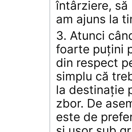
întârziere, s
am ajuns la t
3. Atunci câ
foarte puţini
din respect pe
simplu că tre
la destinaţie
zbor. De ase
este de prefer
şi uşor sub g