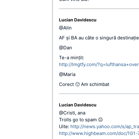
Lucian Davidescu
@Alin
AF şi BA au câte o singură destinaţie 
@Dan
Te-a minţit:
http://lmgtfy.com/?q=lufthansa+ove
@Maria
Corect 🙂 Am schimbat
Lucian Davidescu
@Cristi, ana
Trolls go to spam 😐
Uite:
http://news.yahoo.com/s/ap_tr
http://www.highbeam.com/doc/1G1-