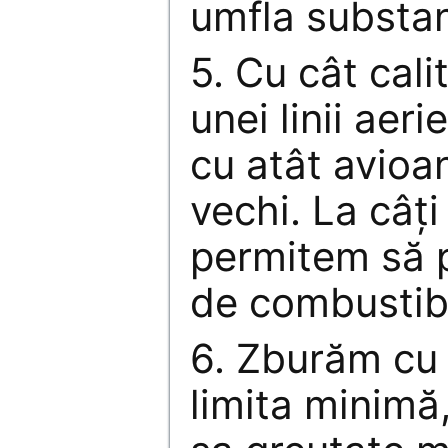
umfla substan
5. Cu cât cali
unei linii aer
cu atât avioa
vechi. La câţi
permitem să p
de combustib
6. Zburăm cu 
limita minimă