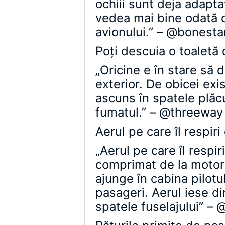
ochiii sunt deja adaptaţ
vedea mai bine odată c
avionului.” – @bonest
Poţi descuia o toaletă 
„Oricine e în stare să 
exterior. De obicei ex
ascuns în spatele plăc
fumatul.” – @threeway
Aerul pe care îl respir
„Aerul pe care îl respir
comprimat de la motor
ajunge în cabina pilotul
pasageri. Aerul iese di
spatele fuselajului” –