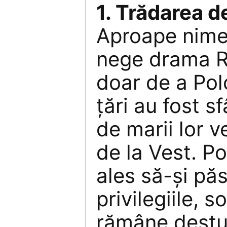
1. Trădarea d
Aproape nimen
nege drama R
doar de a Pol
ţări au fost s
de marii lor ve
de la Vest. Po
ales să-şi păs
privilegiile, s
rămâne destul