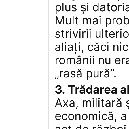
plus şi datori
Mult mai prob
strivirii ulteri
aliaţi, căci ni
românii nu er
„rasă pură”.
3. Trădarea al
Axa, militară 
economică, a 