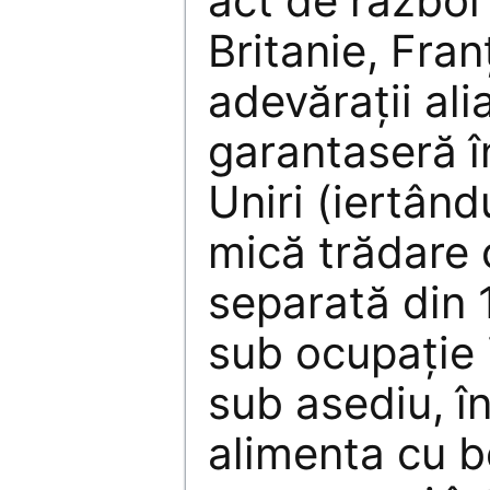
act de război
Britanie, Fra
adevăraţii ali
garantaseră î
Uniri (iertân
mică trădare 
separată din 
sub ocupaţie 
sub asediu, î
alimenta cu b