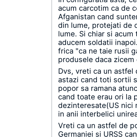
acum carcotim ca de ce
Afganistan cand suntem
din lume, protejati de 
lume. Si chiar si acum
aducem soldatii inapoi
frica "ca ne taie rusii
produsele daca zicem 
Dvs, vreti ca un astfe
astazi cand toti sortii 
popor sa ramana atunci
cand toate erau ori la p
dezinteresate(US nici
in anii interbelici unir
Vreti ca un astfel de p
Germaniei si URSS cand