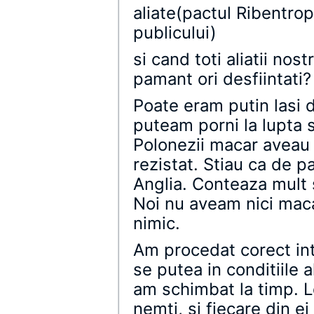
aliate(pactul Ribentro
publicului)
si cand toti aliatii nost
pamant ori desfiintati?
Poate eram putin lasi 
puteam porni la lupta s
Polonezii macar aveau 
rezistat. Stiau ca de p
Anglia. Conteaza mult s
Noi nu aveam nici mac
nimic.
Am procedat corect int
se putea in conditiile a
am schimbat la timp. Le-
nemti, si fiecare din ei