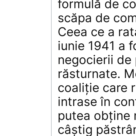
formulă de c
scăpa de com
Ceea ce a rat
iunie 1941 a 
negocierii de 
răsturnate. 
coaliţie care 
intrase în con
putea obţine
câştig păstrâ