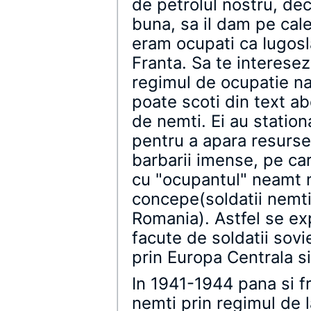
de petrolul nostru, dec
buna, sa il dam pe cal
eram ocupati ca Iugosla
Franta. Sa te interesez
regimul de ocupatie naz
poate scoti din text ab
de nemti. Ei au station
pentru a apara resursel
barbarii imense, pe car
cu "ocupantul" neamt 
concepe(soldatii nemti 
Romania). Astfel se expl
facute de soldatii sovie
prin Europa Centrala s
In 1941-1944 pana si fr
nemti prin regimul de l