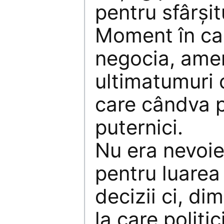
pentru sfârşitu
Moment în car
negocia, amen
ultimatumuri c
care cândva 
puternici.
Nu era nevoie
pentru luarea 
decizii ci, di
la care politi