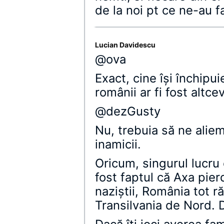
de la noi pt ce ne-au f
Lucian Davidescu
@ova
Exact, cine îşi închipui
românii ar fi fost altc
@dezGusty
Nu, trebuia să ne aliem 
inamicii.
Oricum, singurul lucru 
fost faptul că Axa pierd
naziştii, România tot r
Transilvania de Nord. 