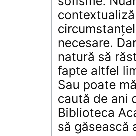
sofisme. Nuan
contextualizăr
circumstanţel
necesare. Dar
natură să răs
fapte altfel li
Sau poate mă î
caută de ani d
Biblioteca Ac
să găsească 