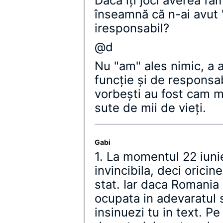
Dacă îţi joci averea fami
înseamnă că n-ai avut 
iresponsabil?
@d
Nu "am" ales nimic, a 
funcţie şi de responsabi
vorbeşti au fost cam m
sute de mii de vieţi.
Gabi
1. La momentul 22 iun
invincibila, deci oricin
stat. Iar daca Romania 
ocupata in adevaratul 
insinuezi tu in text. P