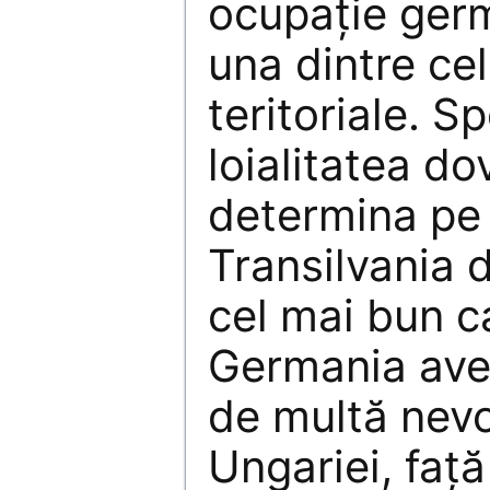
ocupaţie germ
una dintre ce
teritoriale. S
loialitatea do
determina pe H
Transilvania 
cel mai bun ca
Germania avea
de multă nevo
Ungariei, faţă