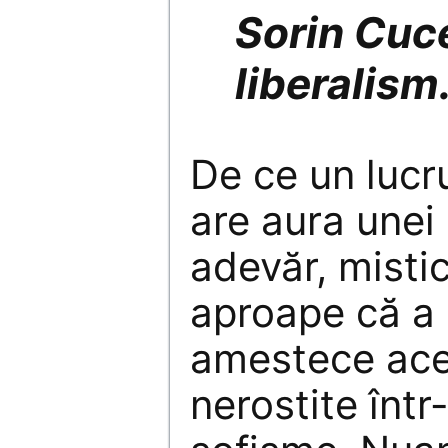
Sorin Cuc
liberalism
De ce un lucr
are aura unei r
adevăr, misti
aproape că a 
amestece ace
nerostite într