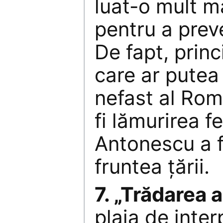
luat-o mult m
pentru a prev
De fapt, prin
care ar putea
nefast al Româ
fi lămurirea f
Antonescu a f
fruntea ţării.
7. „Trădarea a
plaja de inter