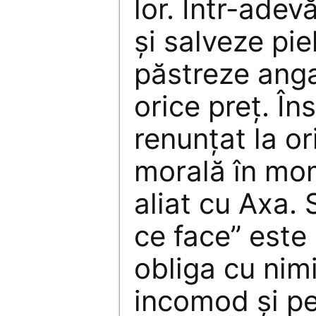
lor. Într-adev
şi salveze pie
păstreze ang
orice preţ. Î
renunţat la or
morală în mom
aliat cu Axa.
ce face” este 
obliga cu nimic
incomod şi pe