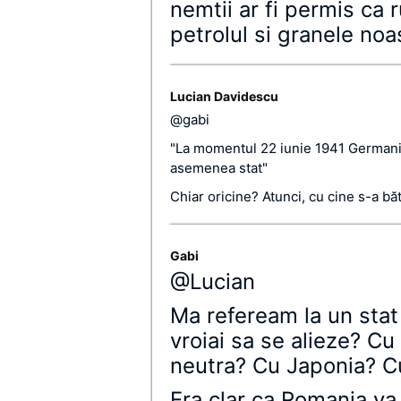
nemtii ar fi permis ca r
petrolul si granele noas
Lucian Davidescu
@gabi
"La momentul 22 iunie 1941 Germania e
asemenea stat"
Chiar oricine? Atunci, cu cine s-a bă
Gabi
@Lucian
Ma refeream la un sta
vroiai sa se alieze? C
neutra? Cu Japonia? 
Era clar ca Romania va 