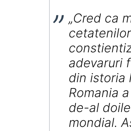
„Cred ca m
cetatenilo
constienti
adevaruri
din istoria 
Romania a 
de-al doil
mondial. A