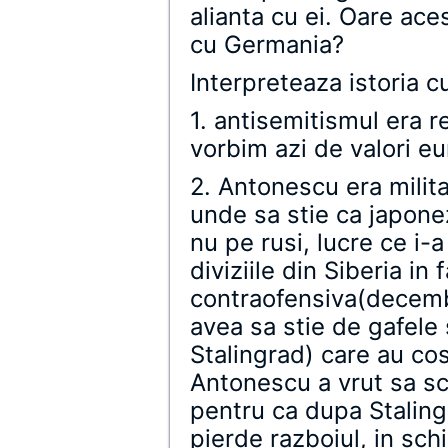
alianta cu ei. Oare ace
cu Germania?
Interpreteaza istoria c
1. antisemitismul era re
vorbim azi de valori e
2. Antonescu era milita
unde sa stie ca japonez
nu pe rusi, lucre ce i-
diviziile din Siberia i
contraofensiva(decemb
avea sa stie de gafele 
Stalingrad) care au co
Antonescu a vrut sa sc
pentru ca dupa Staling
pierde razboiul, in sch