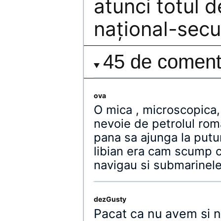
atunci totul d
naţional-secu
45 de comenta
ova
O mica , microscopica,
nevoie de petrolul rom
pana sa ajunga la putur
libian era cam scump 
navigau si submarinel
dezGusty
Pacat ca nu avem si n