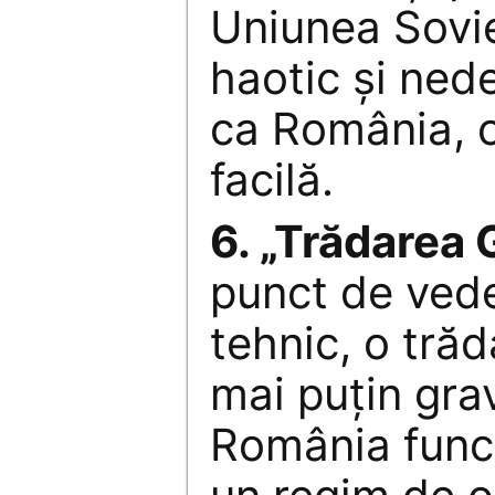
Uniunea Soviet
haotic şi ned
ca România, o
facilă.
6. „Trădarea 
punct de veder
tehnic, o trăd
mai puţin grav
România funcţ