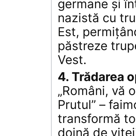
germane şi în
nazistă cu tr
Est, permiţând
păstreze trup
Vest.
4. Trădarea o
„Români, vă o
Prutul” – faim
transformă tot
doină de vite