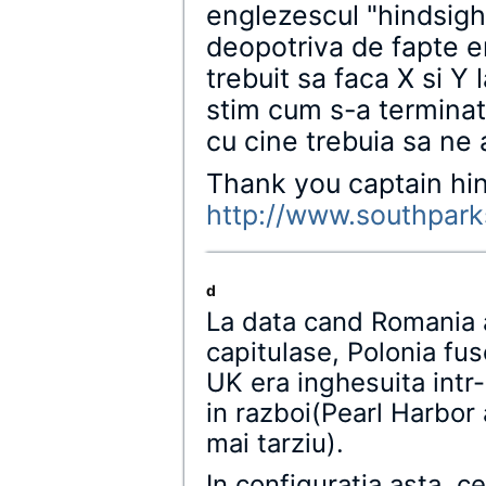
englezescul "hindsight
deopotriva de fapte en
trebuit sa faca X si 
stim cum s-a terminat
cu cine trebuia sa ne a
Thank you captain hin
http://www.southpark
d
La data cand Romania a 
capitulase, Polonia fus
UK era inghesuita intr-
in razboi(Pearl Harbor 
mai tarziu).
In configuratia asta, c