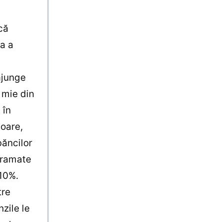
că
a a
ajunge
 mie din
 în
toare,
băncilor
gramate
 10%.
tre
zile le