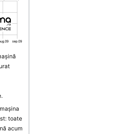
maşină
urat
.
i maşina
st: toate
până acum