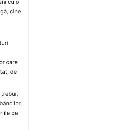
eni cu o
gă, cine
i
turi
lor care
ţat, de
 trebui,
băncilor,
riile de