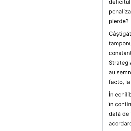
deficitu
penaliza
pierde?
Câştigăt
tamponul
constant
Strategi
au semna
facto, la
În echil
în conti
dată de 
acordare