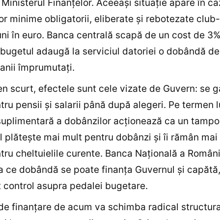
 Ministerul Finanţelor. Aceeaşi situaţie apare în ca
or minime obligatorii, eliberate şi rebotezate club
uni în euro. Banca centrală scapă de un cost de 3%
bugetul adaugă la serviciul datoriei o dobândă d
anii împrumutaţi.
n scurt, efectele sunt cele vizate de Guvern: se 
tru pensii şi salarii până după alegeri. Pe termen 
uplimentară a dobânzilor acţionează ca un tampon
 plăteşte mai mult pentru dobânzi şi îi rămân mai 
tru cheltuielile curente. Banca Naţională a Român
a ce dobândă se poate finanţa Guvernul şi capătă, 
t control asupra pedalei bugetare.
 de finanţare de acum va schimba radical structur