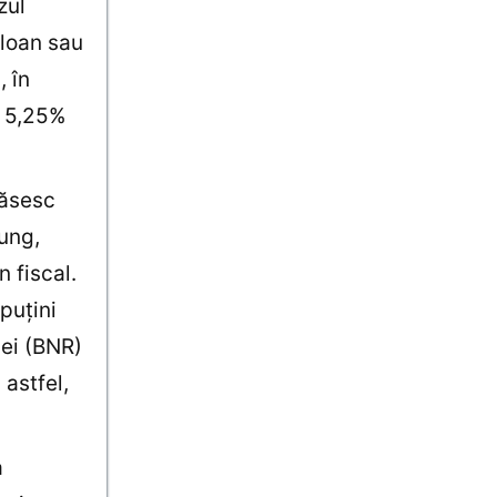
zul
-loan sau
, în
e 5,25%
găsesc
lung,
 fiscal.
puţini
iei (BNR)
astfel,
a