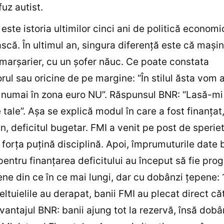
fuz autist.
este istoria ultimilor cinci ani de politică economi
că. În ultimul an, singura diferenţă este că maşin
n marşarier, cu un şofer năuc. Ce poate constata
orul sau oricine de pe margine: “În stilul ăsta vom 
 numai în zona euro NU”. Răspunsul BNR: “Lasă-mi
 tale”. Aşa se explică modul în care a fost finanţat,
an, deficitul bugetar. FMI a venit pe post de sperie
 forţa puţină disciplină. Apoi, împrumuturile date 
entru finanţarea deficitului au început să fie pro
ne din ce în ce mai lungi, dar cu dobânzi ţepene:
ltuielile au derapat, banii FMI au plecat direct că
vantajul BNR: banii ajung tot la rezervă, însă dobân