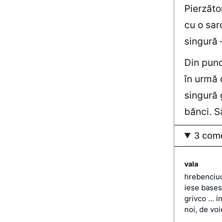
Pierzăto
cu o sar
singură –
Din punc
în urmă 
singură g
bănci. S
3 come
vala
hrebenciuc
iese bases
grivco … i
noi, de v