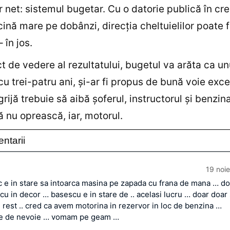
r net: sistemul bugetar. Cu o datorie publică în cre
cină mare pe dobânzi, direcţia cheltuielilor poate f
 în jos.
t de vedere al rezultatului, bugetul va arăta ca un
cu trei-patru ani, şi-ar fi propus de bună voie exc
rijă trebuie să aibă şoferul, instructorul şi benzina
ă nu oprească, iar, motorul.
ntarii
19 noi
 e in stare sa intoarca masina pe zapada cu frana de mana … do
cu in decor … basescu e in stare de .. acelasi lucru … doar doar
n rest .. cred ca avem motorina in rezervor in loc de benzina …
oie de nevoie … vomam pe geam …