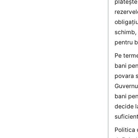
plăteşte
rezervel
obligaţi
schimb, 
pentru b
Pe terme
bani pen
povara s
Guvernul
bani pen
decide l
suficien
Politica