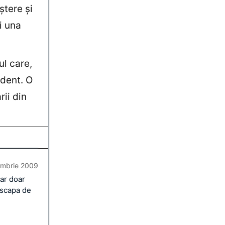
ştere şi
i una
ul care,
edent. O
rii din
embrie 2009
ar doar
 scapa de