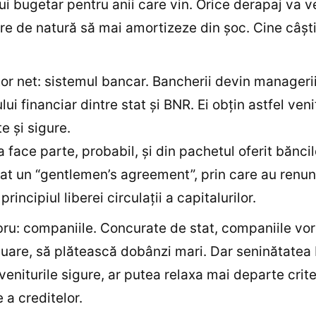
lui bugetar pentru anii care vin. Orice derapaj va v
re de natură să mai amortizeze din şoc. Cine câşti
or net: sistemul bancar. Bancherii devin manageri
ui financiar dintre stat şi BNR. Ei obţin astfel veni
e şi sigure.
a face parte, probabil, şi din pachetul oferit bănci
t un “gentlemen’s agreement”, prin care au renun
 principiul liberei circulaţii a capitalurilor.
ibru: companiile. Concurate de stat, companiile vor
nuare, să plătească dobânzi mari. Dar seninătatea 
veniturile sigure, ar putea relaxa mai departe crite
 a creditelor.