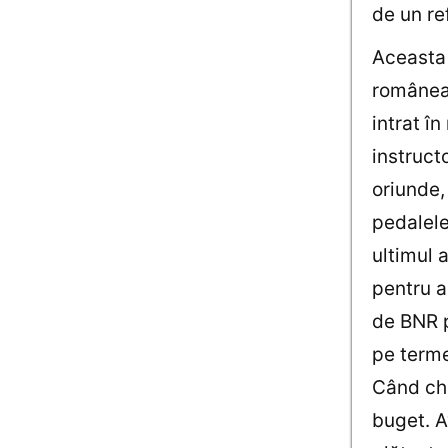
de un re
Aceasta 
româneas
intrat î
instruct
oriunde,
pedalele
ultimul 
pentru a
de BNR p
pe terme
Când che
buget. A