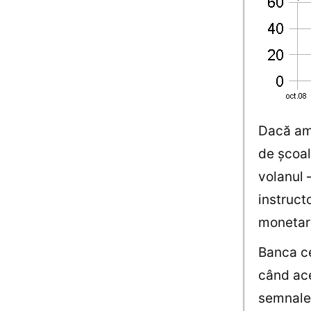
Dacă am 
de şcoal
volanul 
instructo
monetară
Banca ce
când ace
semnalel