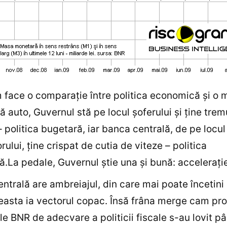
face o comparaţie între politica economică şi o 
ă auto, Guvernul stă pe locul şoferului şi ţine trem
– politica bugetară, iar banca centrală, de pe locul
rului, ţine crispat de cutia de viteze – politica
.La pedale, Guvernul ştie una şi bună: acceleraţie
ntrală are ambreiajul, din care mai poate încetin
asta ia vectorul copac. Însă frâna merge cam pro
e BNR de adecvare a politicii fiscale s-au lovit 