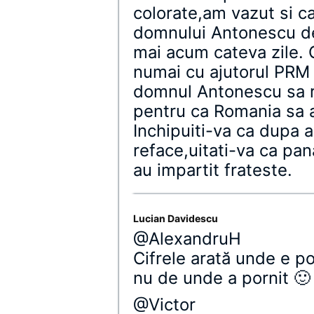
colorate,am vazut si ca
domnului Antonescu de 
mai acum cateva zile. 
numai cu ajutorul PRM 
domnul Antonescu sa ra
pentru ca Romania sa a
Inchipuiti-va ca dupa 
reface,uitati-va ca pan
au impartit frateste.
Lucian Davidescu
@AlexandruH
Cifrele arată unde e po
nu de unde a pornit 🙂
@Victor