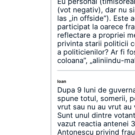
Eu personal (timisorea
(vot negativ), dar nu s
las „in offside”). Este 
participat la oarece fr
reflectare a propriei me
privinta starii politici
a politicienilor? Ar fi f
coloana”, „aliniindu-ma
Ioan
Dupa 9 luni de guvern
spune totul, somerii, pe
vrut sau nu au vrut au
Sunt unul dintre votant
vazut reactia antenei 3
Antonescu privind frau