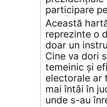
participare p
Această hartă
reprezinte o 
doar un instr
Cine va dori 
temeinic şi ef
electorale ar
mai întâi în ju
unde s-au înr