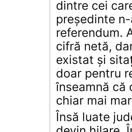
dintre cei car
preşedinte n-
referendum. 
cifră netă, da
existat şi sita
doar pentru 
înseamnă că c
chiar mai mar
Însă luate jud
devin hilare. 