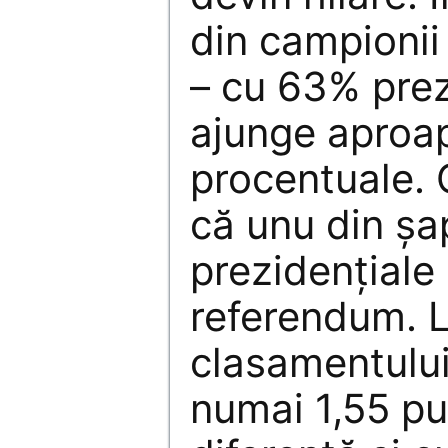
din campionii 
– cu 63% prez
ajunge aproa
procentuale.
că unu din şa
prezidenţiale 
referendum. L
clasamentului
numai 1,55 p