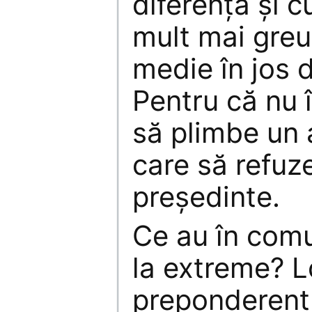
diferenţă şi 
mult mai greu
medie în jos d
Pentru că nu 
să plimbe un
care să refuz
preşedinte.
Ce au în comu
la extreme? Lo
preponderent 