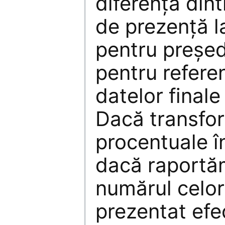
diferenţa dint
de prezenţă l
pentru preşed
pentru refere
datelor final
Dacă transfo
procentuale î
dacă raportăm
numărul celor
prezentat efe