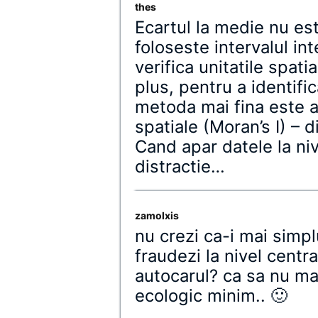
thes
Ecartul la medie nu est
foloseste intervalul in
verifica unitatile spati
plus, pentru a identif
metoda mai fina este a
spatiale (Moran’s I) – 
Cand apar datele la ni
distractie…
zamolxis
nu crezi ca-i mai simpl
fraudezi la nivel centr
autocarul? ca sa nu ma
ecologic minim.. 🙂