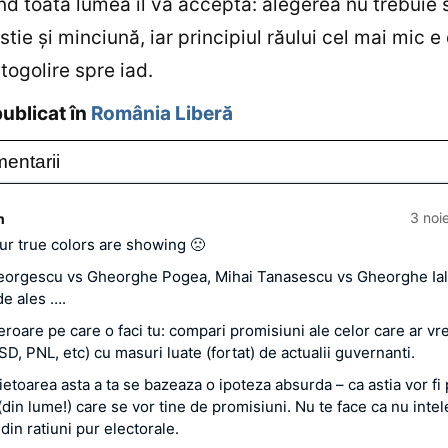
d toată lumea îl va accepta: alegerea nu trebuie s
stie şi minciună, iar principiul răului cel mai mic e
togolire spre iad.
publicat în
România Liberă
entarii
3 noi
n
our true colors are showing 🙁
Georgescu vs Gheorghe Pogea, Mihai Tanasescu vs Gheorghe Ial
de ales ….
roare pe care o faci tu: compari promisiuni ale celor care ar vr
D, PNL, etc) cu masuri luate (fortat) de actualii guvernanti.
etoarea asta a ta se bazeaza o ipoteza absurda – ca astia vor fi 
 (din lume!) care se vor tine de promisiuni. Nu te face ca nu intele
in ratiuni pur electorale.