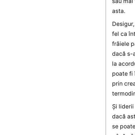
sau mai 
asta.
Desigur, 
fel ca î
frâiele 
dacă s-a
la acord
poate fi
prin cre
termodin
Şi lideri
dacă ast
se poate