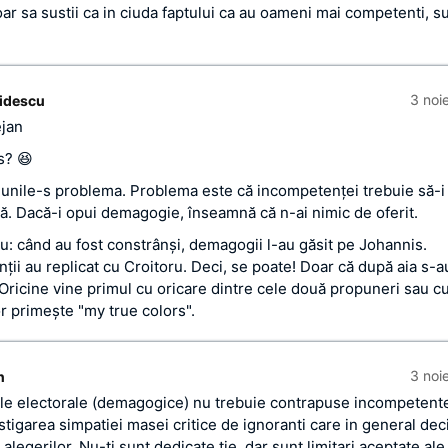
r sa sustii ca in ciuda faptului ca au oameni mai competenti, 
3 noi
idescu
ejan
s? 😆
unile-s problema. Problema este că incompetenţei trebuie să-i
. Dacă-i opui demagogie, înseamnă că n-ai nimic de oferit.
: când au fost constrânşi, demagogii l-au găsit pe Johannis.
ţii au replicat cu Croitoru. Deci, se poate! Doar că după aia s-a
 Oricine vine primul cu oricare dintre cele două propuneri sau c
 primeşte "my true colors".
3 noi
n
le electorale (demagogice) nu trebuie contrapuse incompetente
stigarea simpatiei masei critice de ignoranti care in general dec
 alegerilor. Nu-ti sunt dedicate tie, dar sunt limitari aceptate ale