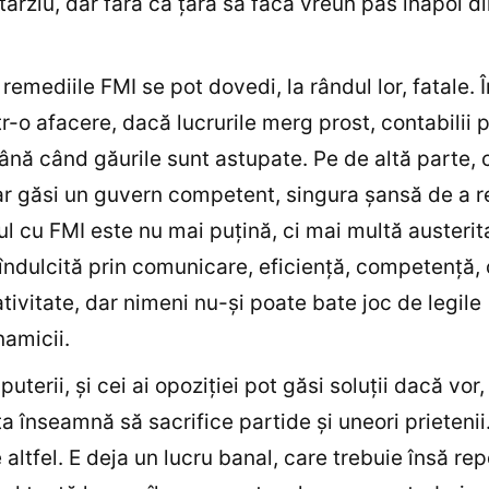
târziu, dar fără ca ţara să facă vreun pas înapoi d
remediile FMI se pot dovedi, la rândul lor, fatale. Î
ntr-o afacere, dacă lucrurile merg prost, contabilii 
până când găurile sunt astupate. Pe de altă parte, c
r găsi un guvern competent, singura şansă de a 
ul cu FMI este nu mai puţină, ci mai multă austerit
 îndulcită prin comunicare, eficienţă, competenţă, 
ativitate, dar nimeni nu-şi poate bate joc de legile
amicii.
i puterii, şi cei ai opoziţiei pot găsi soluţii dacă vor,
a înseamnă să sacrifice partide şi uneori prietenii
 altfel. E deja un lucru banal, care trebuie însă rep