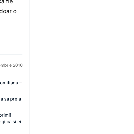
ă fie
 doar o
embrie 2010
omitianu –
ea sa preia
primii
gi ca si ei