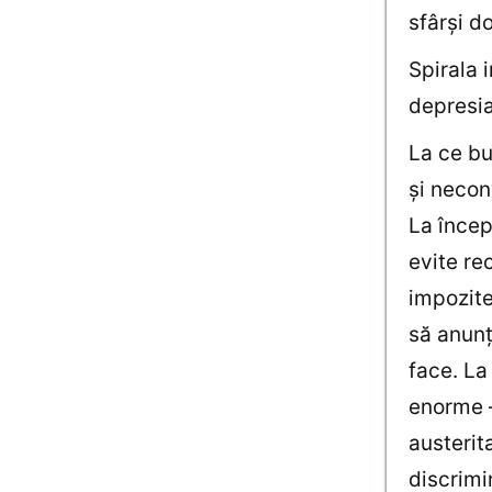
sfârşi d
Spirala 
depresia
La ce bu
şi necon
La încep
evite rec
impozite
să anunţ
face. La
enorme –
austerita
discrimi