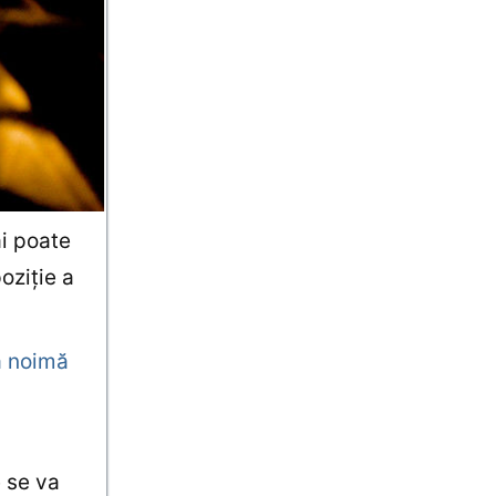
ai poate
oziţie a
ă noimă
e se va