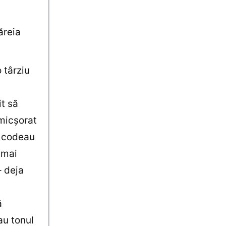
ăreia
 târziu
it să
 micşorat
i codeau
 mai
– deja
ă
au tonul