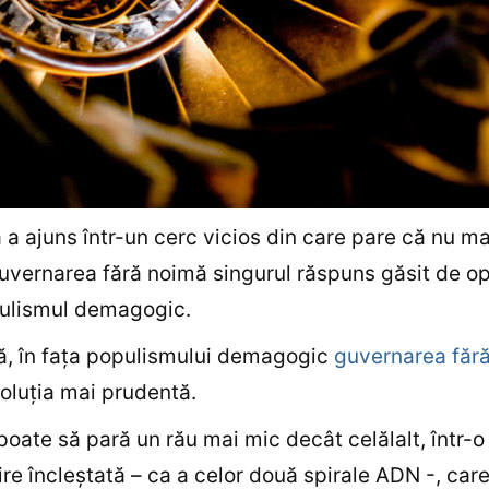
a ajuns într-un cerc vicios din care pare că nu m
 guvernarea fără noimă singurul răspuns găsit de op
pulismul demagogic.
că, în faţa populismului demagogic
guvernarea făr
oluţia mai prudentă.
poate să pară un rău mai mic decât celălalt, într-o
ire încleştată – ca a celor două spirale ADN -, car