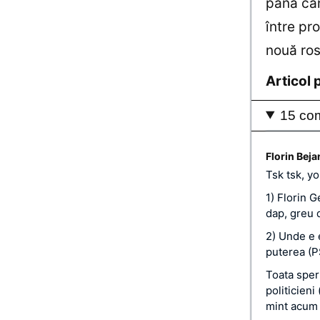
până cân
între pro
nouă ros
Articol 
15 com
Florin Beja
Tsk tsk, y
1) Florin 
dap, greu 
2) Unde e e
puterea (PS
Toata speri
politicieni
mint acum d