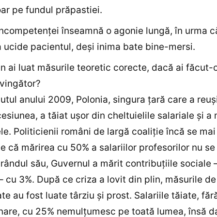
oar pe fundul prăpastiei.
incompetenţei înseamnă o agonie lungă, în urma c
 ucide pacientul, deşi inima bate bine-mersi.
n ai luat măsurile teoretic corecte, dacă ai făcut-o
vingător?
utul anului 2009, Polonia, singura ţară care a reuş
esiunea, a tăiat uşor din cheltuielile salariale şi a
le. Politicienii români de largă coaliţie încă se ma
e că mărirea cu 50% a salariilor profesorilor nu se
 rândul său, Guvernul a mărit contribuţiile sociale 
 cu 3%. După ce criza a lovit din plin, măsurile de
te au fost luate târziu şi prost. Salariile tăiate, făr
nare, cu 25% nemulţumesc pe toată lumea, însă d