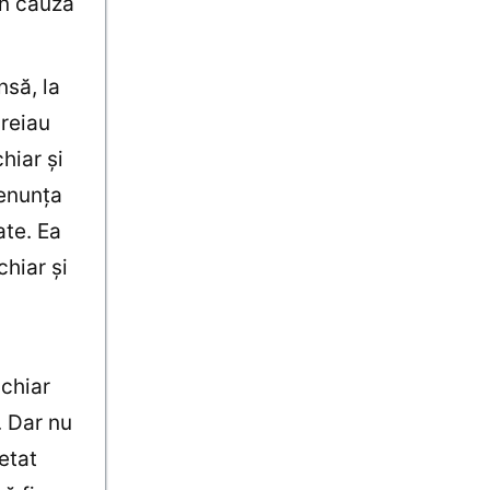
in cauza
nsă, la
preiau
hiar şi
renunţa
ate. Ea
chiar şi
 chiar
. Dar nu
etat