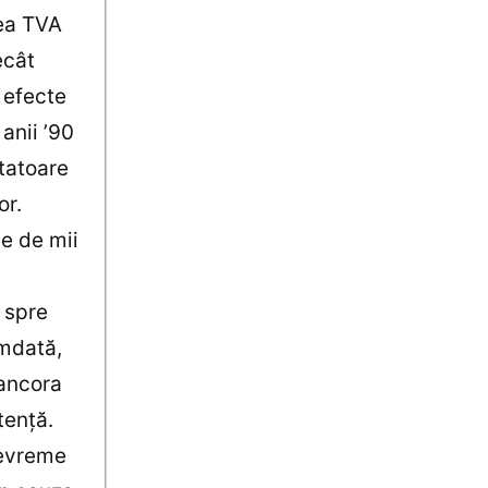
rea TVA
ecât
 efecte
anii ’90
tatoare
or.
te de mii
, spre
amdată,
 ancora
tenţă.
devreme