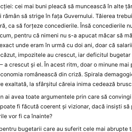
cţiei: cei mai buni pleacă să muncească în alte ţăr
i rămân să strige în faţa Guvernului. Tăierea trebui
ă, ca să forţeze concedierile. Însă concedierile n
icum, pentru că nimeni nu s-a apucat măcar să m
xact unde eram în urmă cu doi ani, doar că salarii
scăzut, impozitele au crescut, iar deficitul bugetar
– a crescut şi el. În acest ritm, doar o minune mai
conomia românească din criză. Spirala demagogie
e exaltată, la sfârşitul căreia inima cedează brusc
n ai avea toate argumentele prin care să convingi
poate fi făcută coerent şi vizionar, dacă insişti să
ile vor fi ca înainte?
 pentru bugetarii care au suferit cele mai abrupte t