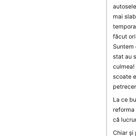
autosele
mai slab
temporar
făcut or
Suntem e
stat au 
culmea! 
scoate e
petrecer
La ce bu
reforma 
că lucrur
Chiar şi