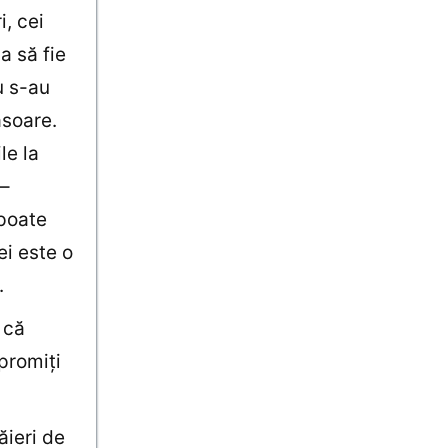
i, cei
a să fie
u s-au
ăsoare.
le la
 –
 poate
i este o
.
 că
 promiţi
ăieri de