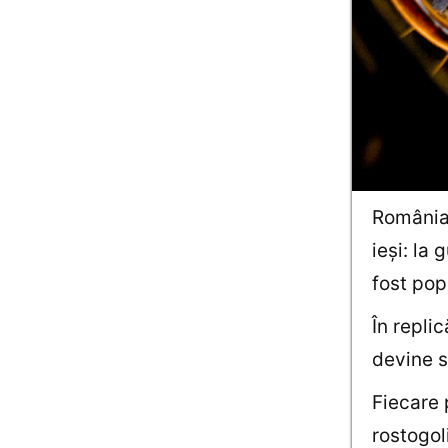
România 
ieşi: la
fost po
În repli
devine s
Fiecare 
rostogol