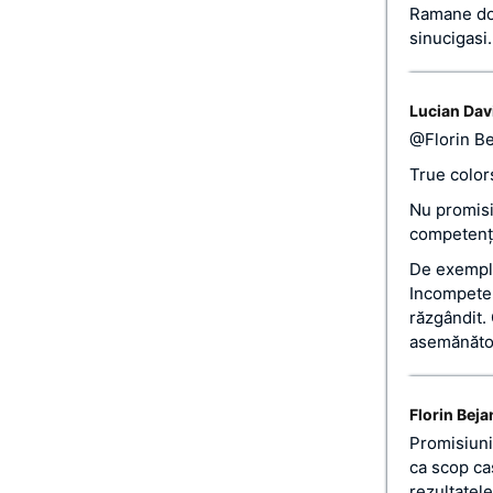
Ramane doa
sinucigasi.
Lucian Dav
@Florin B
True color
Nu promisi
competenţă
De exemplu
Incompeten
răzgândit.
asemănător
Florin Beja
Promisiuni
ca scop ca
rezultatele