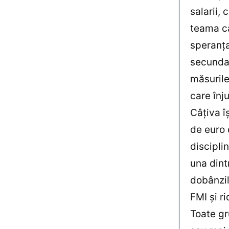
salarii, 
teama că
speranţa
secundar
măsurile
care înju
Câţiva î
de euro 
discipli
una dint
dobânzil
FMI şi r
Toate gr