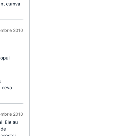
sunt cumva
embrie 2010
 opui
u
u ceva
embrie 2010
i. Ele au
ide
 acestei