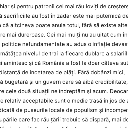
chiar şi pentru patronii cel mai rău loviţi de creşte
 sacrificiile au fost în zadar este mai puternică d
 că altcineva poate anula totul, fără să existe alte
e mai dureroase. Cei mai mulţi nu au uitat cum în 
 politice nefundamentate au adus o inflaţie devas
mătăţea nivelul de trai la fiecare dublare a salariil
şi amintesc şi că România a fost la doar câteva su
distanţă de încetarea de plăţi. Fără dobânzi mici,
nă bugetară şi un guvern care să aibă credibilitate
re cele două situaţii ne îndreptăm şi acum. Deoc
e relativ acceptabile sunt o medie trasă în jos de
idicată de puseurile locale de populism şi incompe
upările care fac rău ţării trebuie să dispară, mai 