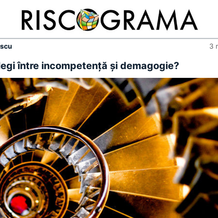
escu
3 
legi între incompetenţă şi demagogie?