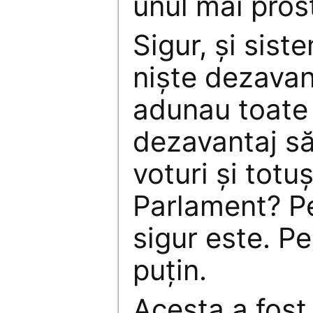
unul mai pros
Sigur, şi sis
nişte dezavan
adunau toate l
dezavantaj să
voturi şi totuş
Parlament? P
sigur este. P
puţin.
Acesta a fost