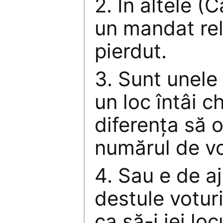
2. În altele (
un mandat rel
pierdut.
3. Sunt unele
un loc întâi ch
diferenţa să 
numărul de vo
4. Sau e de a
destule voturi
ca să-i iei loc