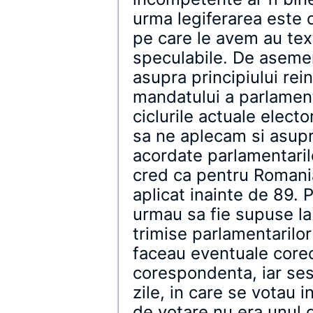
urma legiferarea este o 
pe care le avem au tex
speculabile. De asemen
asupra principiului rein
mandatului a parlament
ciclurile actuale elect
sa ne aplecam si asup
acordate parlamentarilo
cred ca pentru Romani
aplicat inainte de 89. P
urmau sa fie supuse la 
trimise parlamentarilor
faceau eventuale corec
corespondenta, iar ses
zile, in care se votau 
de votare nu era unul 