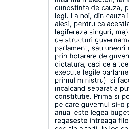
cunostinta de cauza, pe
legi. La noi, din cauza
alesi, pentru ca acesti
legifereze singuri, maj
de structuri guvername
parlament, sau uneori n
prin hotarare de guvern
dictatura, caci ce altc
execute legile parlame
primul ministru) isi fac
incalcand separatia put
constitutie. Prima si 
pe care guvernul si-o 
anual este legea bugetu
regaseste intreaga filo
sociala a tarii. In loc 