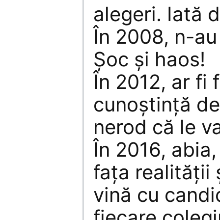
alegeri. Iată 
În 2008, n-au ş
Şoc şi haos!
În 2012, ar fi 
cunoştinţă d
nerod că le 
În 2016, abia, 
faţa realităţii
vină cu candi
fiecare colegi