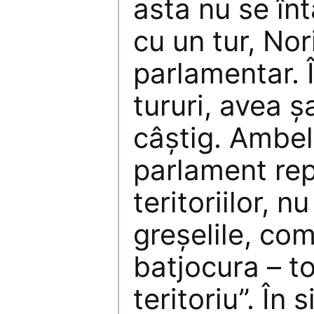
asta nu se în
cu un tur, Nor
parlamentar. 
tururi, avea 
câştig. Ambel
parlament rep
teritoriilor, n
greşelile, co
batjocura – t
teritoriu”. În