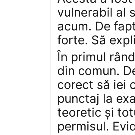
vulnerabil al 
acum. De fapt
forte. Să exp
În primul rând
din comun. D
corect să iei
punctaj la ex
teoretic şi to
permisul. Evi