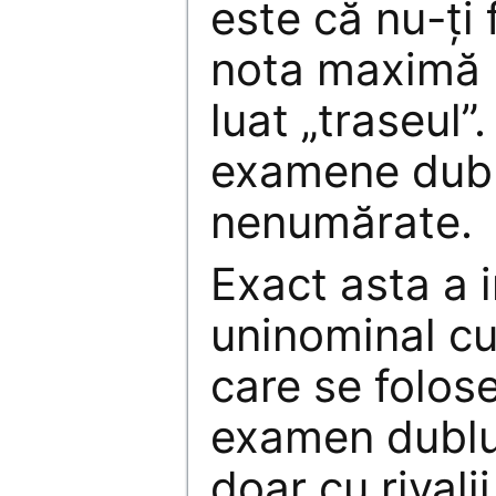
este că nu-ţi 
nota maximă l
luat „traseul”
examene dubl
nenumărate.
Exact asta a 
uninominal c
care se folos
examen dublu.
doar cu rivalii