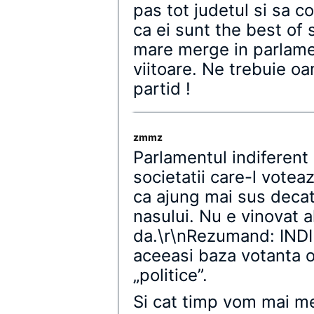
pas tot judetul si sa c
ca ei sunt the best of s
mare merge in parlame
viitoare. Ne trebuie oa
partid !
zmmz
Parlamentul indiferent
societatii care-l votea
ca ajung mai sus decat
nasului. Nu e vinovat a
da.\r\nRezumand: INDI
aceeasi baza votanta o
„politice”.
Si cat timp vom mai me