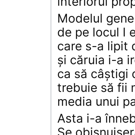
interiorul prop
Modelul gener
de pe locul I 
care s-a lipit
şi căruia i-a i
ca să câştigi 
trebuie să fii
media unui pa
Asta i-a înneb
Se obişnuiser