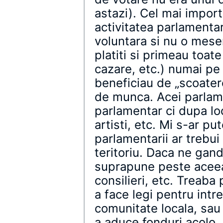
astazi). Cel mai import
activitatea parlamenta
voluntara si nu o meser
platiti si primeau toat
cazare, etc.) numai pe 
beneficiau de „scoatere
de munca. Acei parlame
parlamentar ci dupa loc
artisti, etc. Mi s-ar pu
parlamentarii ar trebui 
teritoriu. Daca ne gand
suprapune peste aceea a
consilieri, etc. Treaba
a face legi pentru intr
comunitate locala, sau
a aduce fonduri acolo.