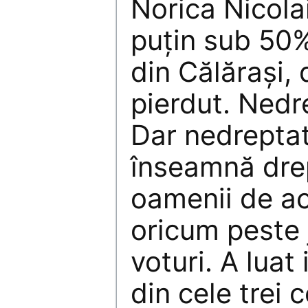
Norica Nicolai
puţin sub 50%
din Călăraşi, 
pierdut. Nedr
Dar nedreptat
înseamnă dre
oamenii de a
oricum peste 
voturi. A lua
din cele trei 