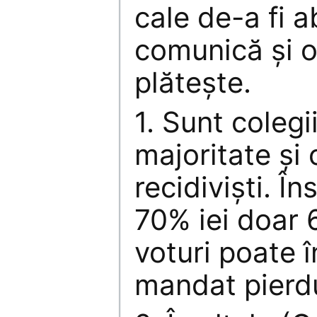
cale de-a fi a
comunică şi o
plăteşte.
1. Sunt colegi
majoritate şi 
recidivişti. Î
70% iei doar 
voturi poate 
mandat pierdu