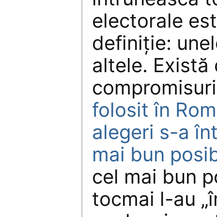
electorale est
definiţie: une
altele. Există
compromisuri
folosit în Rom
alegeri s-a în
mai bun posib
cel mai bun po
tocmai l-au „