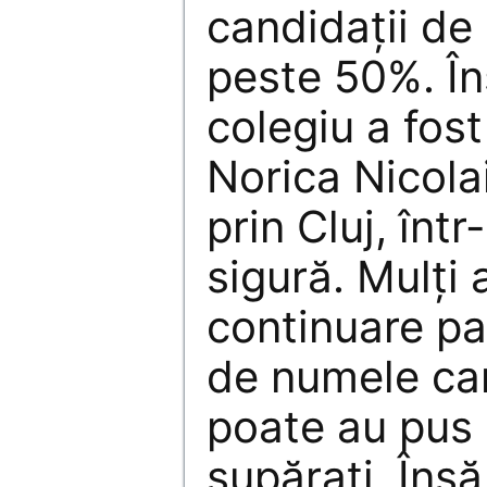
candidaţii de
peste 50%. Îns
colegiu a fos
Norica Nicola
prin Cluj, înt
sigură. Mulţi 
continuare par
de numele can
poate au pus 
supăraţi. Însă