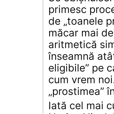
primesc proce
de „toanele pr
măcar mai dep
aritmetică sim
înseamnă atât
eligibile” pe 
cum vrem noi.
„prostimea” î
Iată cel mai 