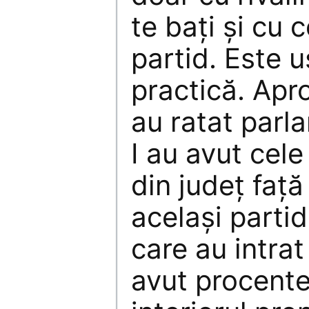
te baţi şi cu c
partid. Este u
practică. Apro
au ratat parl
I au avut cele
din judeţ faţă
acelaşi partid
care au intrat
avut procente