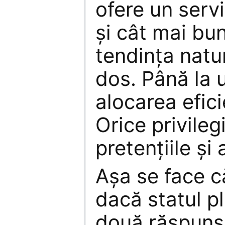
ofere un servi
şi cât mai bu
tendinţa natu
dos. Până la u
alocarea efici
Orice privilegi
pretenţiile şi
Aşa se face c
dacă statul p
două răspunsu