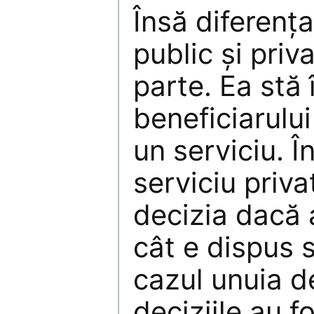
Însă diferenţa
public şi priva
parte. Ea stă 
beneficiarului
un serviciu. Î
serviciu priv
decizia dacă a
cât e dispus 
cazul unuia d
deciziile au f