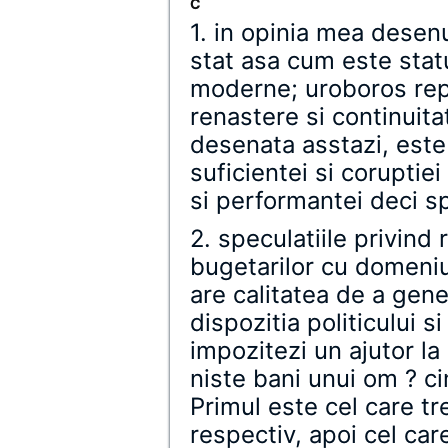
C
1. in opinia mea desen
stat asa cum este stat
moderne; uroboros repre
renastere si continuit
desenata asstazi, este 
suficientei si coruptie
si performantei deci spr
2. speculatiile privind r
bugetarilor cu domeniu
are calitatea de a gene
dispozitia politicului si
impozitezi un ajutor la s
niste bani unui om ? ci
Primul este cel care tr
respectiv, apoi cel care