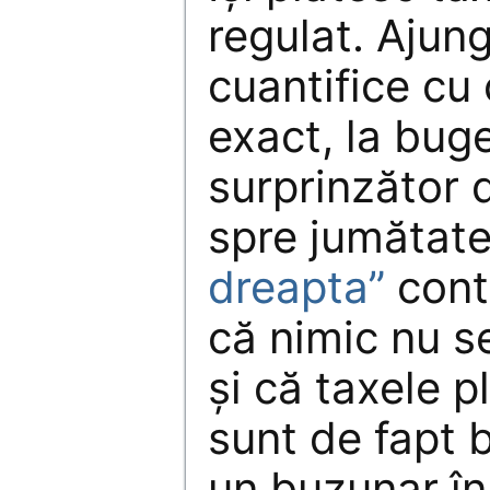
regulat. Ajung
cuantifice cu 
exact, la buget
surprinzător 
spre jumătat
dreapta”
cont
că nimic nu s
şi că taxele p
sunt de fapt b
un buzunar în 