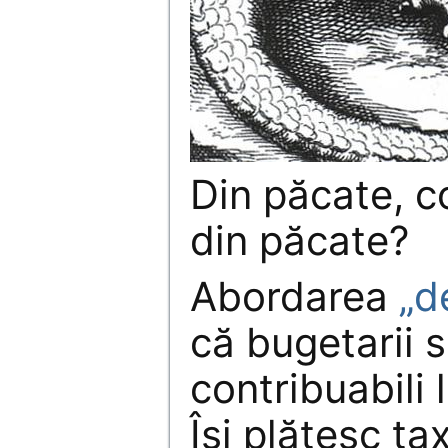
Din păcate, c
din păcate?
Abordarea
„d
că bugetarii s
contribuabili 
Îşi plătesc tax