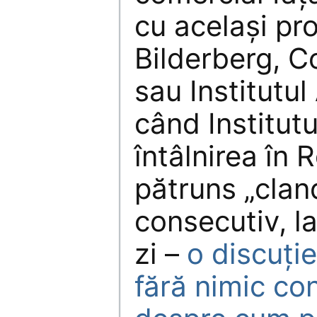
cu acelaşi pro
Bilderberg, Co
sau Institutul
când Institutu
întâlnirea în
pătruns „cland
consecutiv, la
zi –
o discuţi
fără nimic con