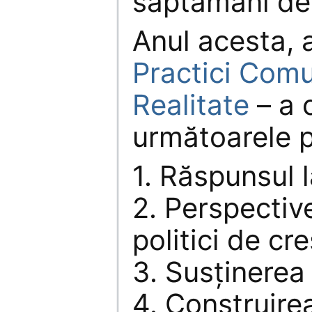
săptămâni de 
Anul acesta, 
Practici Com
Realitate
– a 
următoarele p
1. Răspunsul l
2. Perspectiv
politici de cre
3. Susţinerea
4. Construire