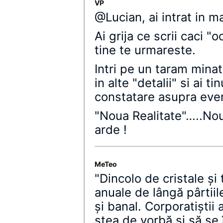
VP
@Lucian, ai intrat in ma
Ai grija ce scrii caci "
tine te urmareste.
Intri pe un taram minat.
in alte "detalii" si ai t
constatare asupra eve
"Noua Realitate"…..No
arde !
MeTeo
"Dincolo de cristale şi t
anuale de lângă pârtii
şi banal. Corporatiştii
stea de vorbă şi să se