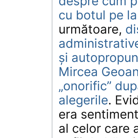
despre cum po
cu botul pe l
următoare,
di
administrativ
şi autopropun
Mircea Geoa
„onorific” du
alegerile
. Evi
era sentiment
al celor care 