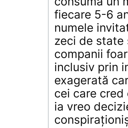
consumă un mi
fiecare 5-6 an
numele invitat
zeci de state
companii foar
inclusiv prin
exagerată care
cei care cred
ia vreo decizi
conspiraţioniş