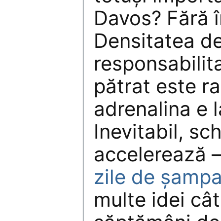
Davos? Fără î
Densitatea d
responsabilit
pătrat este ra
adrenalina e
Inevitabil, sc
accelerează –
zile de şampa
multe idei cât