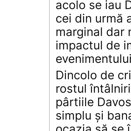
acolo se iau D
cei din urmă a
marginal dar 
impactul de i
evenimentului
Dincolo de cri
rostul întâlni
pârtiile Davos
simplu şi bana
ocazia să se 