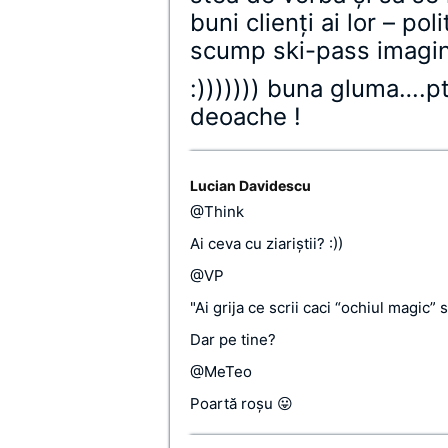
buni clienţi ai lor – pol
scump ski-pass imagin
:))))))) buna gluma….p
deoache !
Lucian Davidescu
@Think
Ai ceva cu ziariştii? :))
@VP
"Ai grija ce scrii caci “ochiul magic”
Dar pe tine?
@MeTeo
Poartă roşu 😛