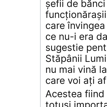
şefii de bănci
funcţionăraşi
care învingea 
ce nu-i era d
sugestie pent
Stăpânii Lumi
nu mai vină la
care voi aţi af
Acestea fiind
totuşi import