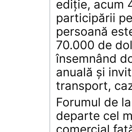
ediţie, acum 
participării p
persoană est
70.000 de dol
însemnând do
anuală şi invit
transport, caz
Forumul de la
departe cel 
comercial faţă