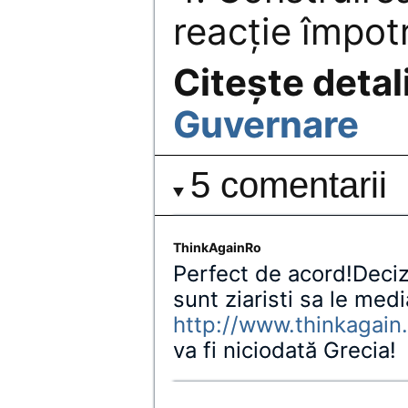
reacţie împotr
Citeşte detal
Guvernare
5 comentarii
ThinkAgainRo
Perfect de acord!Deciz
sunt ziaristi sa le med
http://www.thinkagain.
va fi niciodată Grecia!