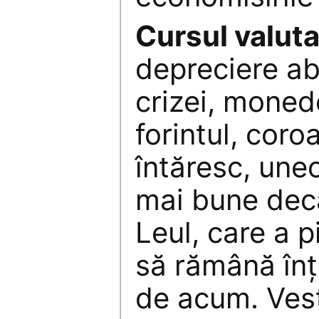
Cursul valuta
depreciere ab
crizei, monede
forintul, coro
întăresc, uneo
mai bune decâ
Leul, care a 
să rămână înţ
de acum. Ves