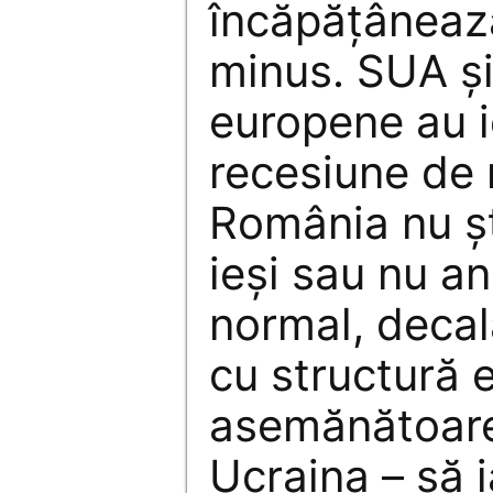
încăpăţâneaz
minus. SUA şi
europene au i
recesiune de 
România nu şt
ieşi sau nu an
normal, decala
cu structură
asemănătoare
Ucraina – să 