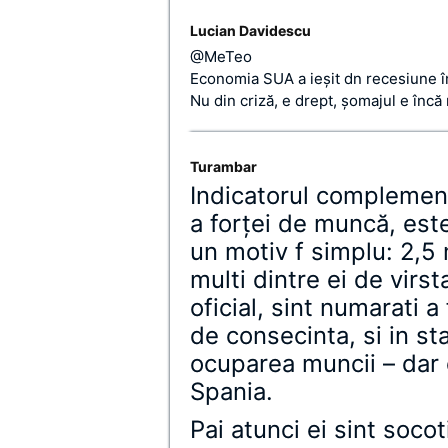
Lucian Davidescu
@MeTeo
Economia SUA a ieşit dn recesiune în
Nu din criză, e drept, şomajul e încă
Turambar
Indicatorul complement
a forţei de muncă, este
un motiv f simplu: 2,5
multi dintre ei de virst
oficial, sint numarati a
de consecinta, si in sta
ocuparea muncii – dar ei
Spania.
Pai atunci ei sint socot