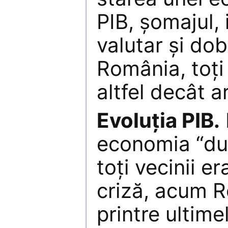
PIB, şomajul, i
valutar şi dob
România, toţ
altfel decât a
Evoluţia PIB.
economia “du
toţi vecinii e
criză, acum 
printre ultime