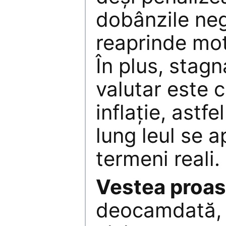
dobânzile neg
reaprinde mot
În plus, stagn
valutar este
inflaţie, astf
lung leul se a
termeni reali.
Vestea proas
deocamdată, 