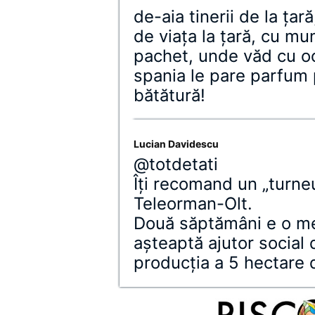
de-aia tinerii de la ţar
de viaţa la ţară, cu mu
pachet, unde văd cu och
spania le pare parfum
bătătură!
Lucian Davidescu
@totdetati
Îţi recomand un „turne
Teleorman-Olt.
Două săptămâni e o me
aşteaptă ajutor social 
producţia a 5 hectare d