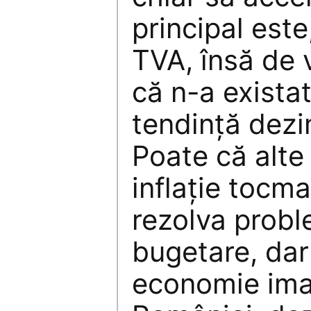
principal este
TVA, însă de v
că n-a exista
tendinţă dezin
Poate că alte 
inflaţie tocma
rezolva probl
bugetare, dar
economie ima