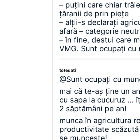
– puţini care chiar trăi
ţăranii de prin pieţe
– alţii-s declaraţi agr
afară – categorie neutr
– în fine, destui care
VMG. Sunt ocupaţi cu
totedati
@Sunt ocupaţi cu mun
mai că te-aş ţine un an
cu sapa la cucuruz … î
2 săptămâni pe an!
munca în agricultura r
productivitate scăzută
se munceşte!