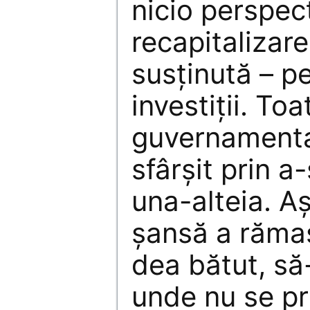
nicio perspec
recapitalizare
susţinută – p
investiţii. Toa
guvernamenta
sfârşit prin a
una-alteia. A
şansă a rămas
dea bătut, să-
unde nu se pr