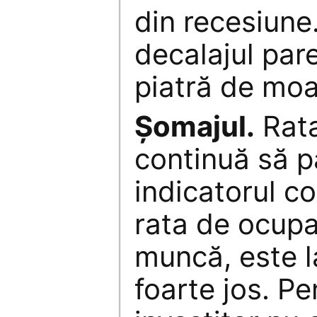
din recesiune
decalajul pare
piatră de moa
Șomajul.
Rata
continuă să p
indicatorul c
rata de ocupa
muncă, este l
foarte jos. Pe