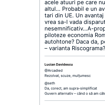
acele atuuri pe care nu
altul… Probabil e un av
tari din UE. Un avantaj 
vrea sa-l vada disparut
nesemnificativ…A-propo
piloteze economia Roma
autohtone? Daca da, pe
– varianta Riscograma
Lucian Davidescu
@Arcadied
Rezolvat, scuze, mulţumesc
@seth
Da, corect, am supra-simplificat
Guvern alternativ – când o să am câte