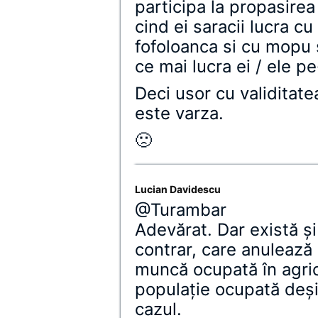
participa la propasire
cind ei saracii lucra cu 
fofoloanca si cu mopu s
ce mai lucra ei / ele p
Deci usor cu validitate
este varza.
🙁
Lucian Davidescu
@Turambar
Adevărat. Dar există şi
contrar, care anulează 
muncă ocupată în agricu
populaţie ocupată deşi 
cazul.