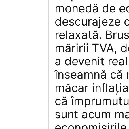
monedă de ec
descurajeze c
relaxată. Bru
măririi TVA,
a devenit rea
înseamnă că n
măcar inflaţi
că împrumuturi
sunt acum mai
economisirile ş