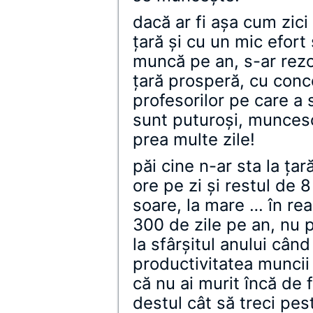
dacă ar fi aşa cum zici
ţară şi cu un mic efort
muncă pe an, s-ar rezo
ţară prosperă, cu conc
profesorilor pe care a 
sunt puturoşi, muncesc
prea multe zile!
păi cine n-ar sta la ţa
ore pe zi şi restul de 8
soare, la mare … în rea
300 de zile pe an, nu p
la sfârşitul anului când 
productivitatea muncii
că nu ai murit încă de 
destul cât să treci pes