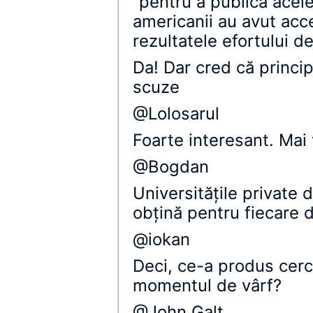
“pentru a publica acele
americanii au avut acce
rezultatele efortului d
Da! Dar cred că princi
scuze
@Lolosarul
Foarte interesant. Mai 
@Bogdan
Universităţile private 
obţină pentru fiecare d
@iokan
Deci, ce-a produs cer
momentul de vârf?
@John Galt