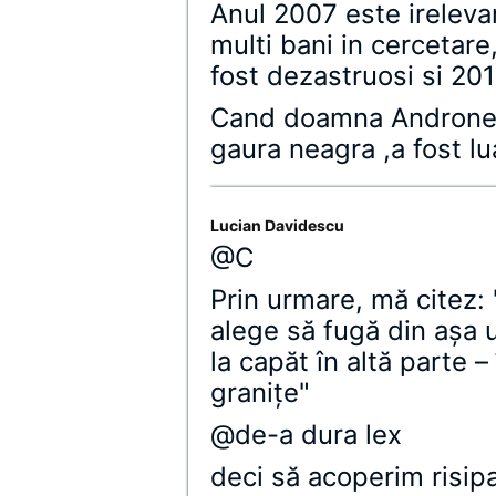
Anul 2007 este ireleva
multi bani in cercetar
fost dezastruosi si 2011
Cand doamna Andrones
gaura neagra ,a fost lu
Lucian Davidescu
@C
Prin urmare, mă citez: 
alege să fugă din aşa 
la capăt în altă parte 
graniţe"
@de-a dura lex
deci să acoperim risip