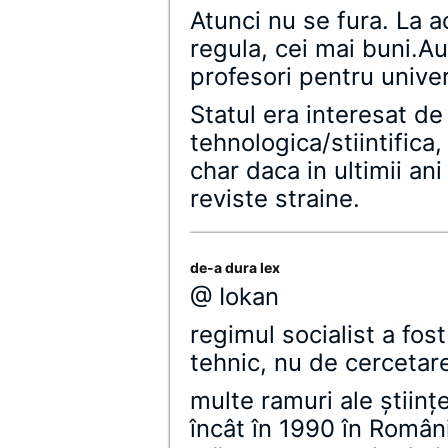
Atunci nu se fura. La a
regula, cei mai buni.Au
profesori pentru univer
Statul era interesat d
tehnologica/stiintifica,
char daca in ultimii an
reviste straine.
de-a dura lex
@ Iokan
regimul socialist a fos
tehnic, nu de cercetarea
multe ramuri ale ştiinţe
încât în 1990 în Român