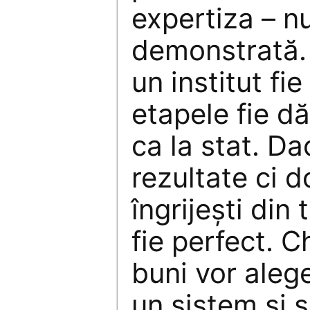
expertiza – nu
demonstrată. 
un institut fi
etapele fie dă
ca la stat. Da
rezultate ci d
îngrijeşti din
fie perfect. C
buni vor aleg
un sistem şi 