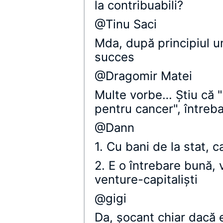
la contribuabili?
@Tinu Saci
Mda, după principiul 
succes
@Dragomir Matei
Multe vorbe… Știu că "
pentru cancer", întreb
@Dann
1. Cu bani de la stat, 
2. E o întrebare bună,
venture-capitalişti
@gigi
Da, şocant chiar dacă