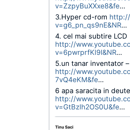
v=ZzpyBuXXxe8&fe
…
3.Hyper cd-rom
http:
v=g6_pn_qs9nE&NR
…
4. cel mai subtire LCD
http://www.youtube.c
v=6pwrprfKl9I&NR
…
5.un tanar inventator –
http://www.youtube.c
7vQ4eKM&fe
…
6 apa saracita in deute
http://www.youtube.c
v=GtBzlh2OS0U&fe
…
Tinu Saci