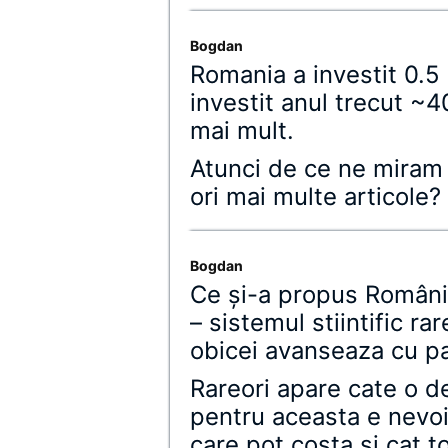
Bogdan
Romania a investit 0.5 
investit anul trecut ~4
mai mult.
Atunci de ce ne miram
ori mai multe articole?
Bogdan
Ce şi-a propus România
– sistemul stiintific ra
obicei avanseaza cu pa
Rareori apare cate o d
pentru aceasta e nevo
care pot costa si cat to