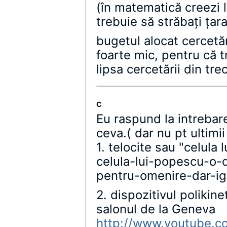
(în matematică creezi 
trebuie să străbaţi ţara
bugetul alocat cercetăr
foarte mic, pentru că t
lipsa cercetării din tre
C
Eu raspund la intrebare
ceva.( dar nu pt ultimi
1. telocite sau "celula 
celula-lui-popescu-o-
pentru-omenire-dar-i
2. dispozitivul poliki
salonul de la Geneva
http://www.youtube.c