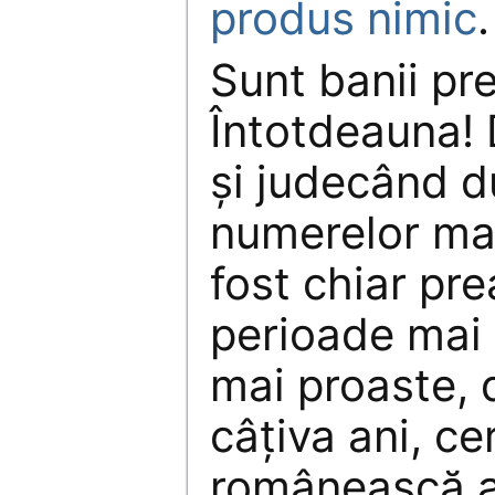
produs nimic
.
Sunt banii pre
Întotdeauna! 
şi judecând d
numerelor mar
fost chiar pre
perioade mai 
mai proaste, d
câţiva ani, ce
românească a 