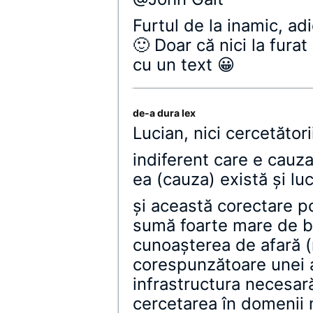
Furtul de la inamic, ad
🙂 Doar că nici la fura
cu un text 😀
de-a dura lex
Lucian, nici cercetător
indiferent care e cauza 
ea (cauza) există şi lu
şi această corectare p
sumă foarte mare de ba
cunoaşterea de afară (r
corespunzătoare unei
infrastructura necesară
cercetarea în domenii