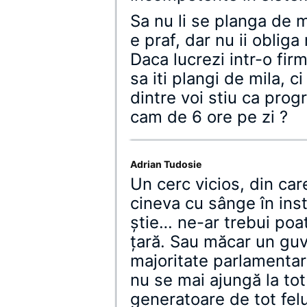
Sa nu li se planga de m
e praf, dar nu ii oblig
Daca lucrezi intr-o fir
sa iti plangi de mila, ci
dintre voi stiu ca prog
cam de 6 ore pe zi ?
Adrian Tudosie
Un cerc vicios, din ca
cineva cu sânge în inst
ştie… ne-ar trebui poa
ţară. Sau măcar un guv
majoritate parlamentară
nu se mai ajungă la tot
generatoare de tot felu