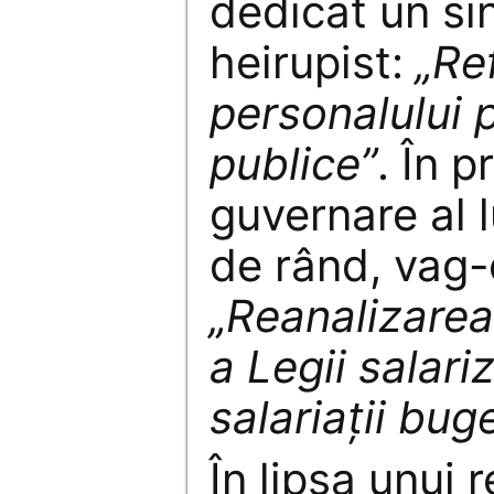
dedicat un si
heirupist:
„Re
personalului p
publice”
. În 
guvernare al 
de rând, vag-o
„Reanalizarea
a Legii salari
salariaţii buge
În lipsa unui r