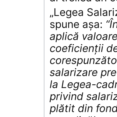
„Legea Salariz
spune aşa:
“Î
aplică valoare
coeficienţii d
corespunzător
salarizare pre
la Legea-cad
privind salari
plătit din fon