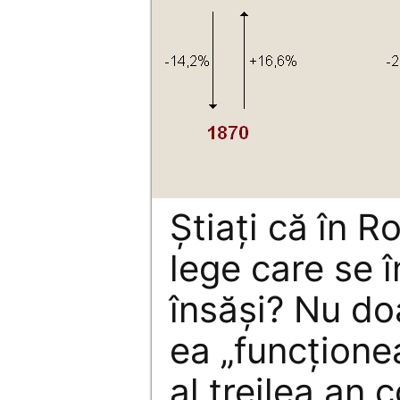
Ştiaţi că în R
lege care se 
însăşi? Nu do
ea „funcţione
al treilea an 