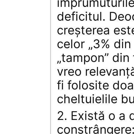
împrumuturile
deficitul. De
creşterea este
celor „3% din 
„tampon” din 
vreo relevanţă
fi folosite do
cheltuielile b
2. Există o a
constrângere