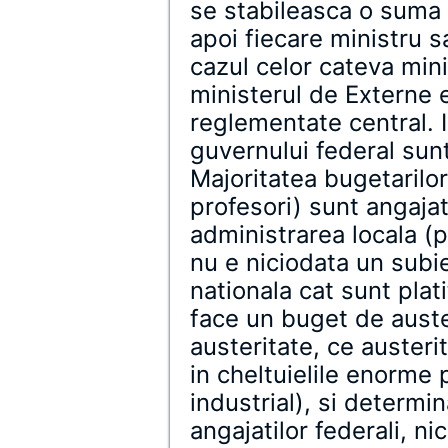
se stabileasca o suma f
apoi fiecare ministru s
cazul celor cateva min
ministerul de Externe e
reglementate central. In
guvernului federal sun
Majoritatea bugetarilor 
profesori) sunt angajat
administrarea locala (p
nu e niciodata un subie
nationala cat sunt plat
face un buget de auste
austeritate, ce austeri
in cheltuielile enorme 
industrial), si determin
angajatilor federali, ni