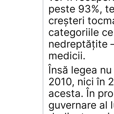
peste 93%, teo
creşteri tocm
categoriile ce
nedreptăţite 
medicii.
Însă legea nu 
2010, nici în 2
acesta. În pr
guvernare al l