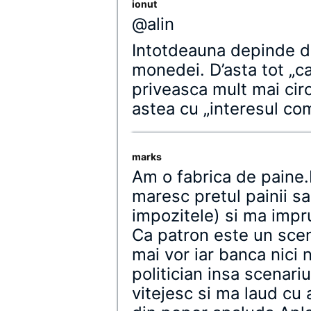
ionut
@alin
Intotdeauna depinde de 
monedei. D’asta tot „c
priveasca mult mai cir
astea cu „interesul com
marks
Am o fabrica de paine.M
maresc pretul painii sa
impozitele) si ma impr
Ca patron este un scena
mai vor iar banca nici
politician insa scenari
vitejesc si ma laud cu