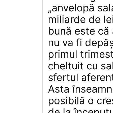
„anvelopă sal
miliarde de le
bună este că
nu va fi depă
primul trimes
cheltuit cu sa
sfertul afere
Asta înseamnă
posibilă o cr
de la începutu