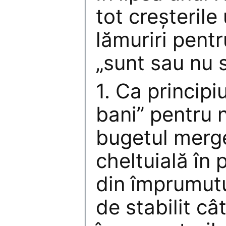
tot creşteril
lămuriri pent
„sunt sau nu s
1. Ca principi
bani” pentru 
bugetul merge
cheltuială în 
din împrumut
de stabilit câ