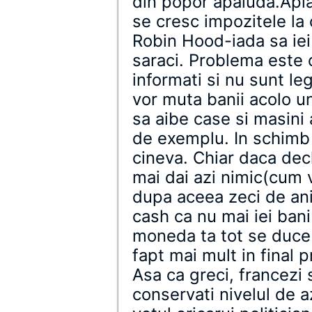
din popor apaluda.Apla
se cresc impozitele la 
Robin Hood-iada sa iei 
saraci. Problema este 
informati si nu sunt leg
vor muta banii acolo un
sa aibe case si masini
de exemplu. In schimb 
cineva. Chiar daca decl
mai dai azi nimic(cum v
dupa aceea zeci de ani
cash ca nu mai iei ban
moneda ta tot se duce 
fapt mai mult in final p
Asa ca greci, francezi 
conservati nivelul de a