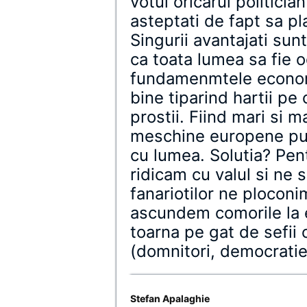
votul oricarui politici
asteptati de fapt sa pla
Singurii avantajati sun
ca toata lumea sa fie 
fundamenmtele economi
bine tiparind hartii pe
prostii. Fiind mari si
meschine europene pur
cu lumea. Solutia? Pen
ridicam cu valul si ne
fanariotilor ne ploconi
ascundem comorile la e
toarna pe gat de sefii
(domnitori, democratie
Stefan Apalaghie