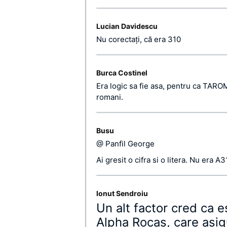
Lucian Davidescu
Nu corectaţi, că era 310
Burca Costinel
Era logic sa fie asa, pentru ca TAROM
romani.
Busu
@ Panfil George
Ai gresit o cifra si o litera. Nu er
Ionut Sendroiu
Un alt factor cred ca 
Alpha Rocas, care asigu