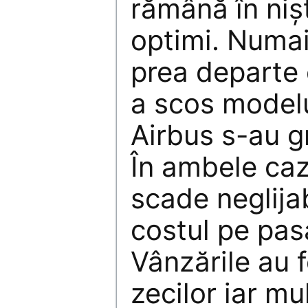
rămână în niş
optimi. Numa
prea departe 
a scos modelu
Airbus s-au g
În ambele cazu
scade neglijab
costul pe pasa
Vânzările au f
zecilor iar mu