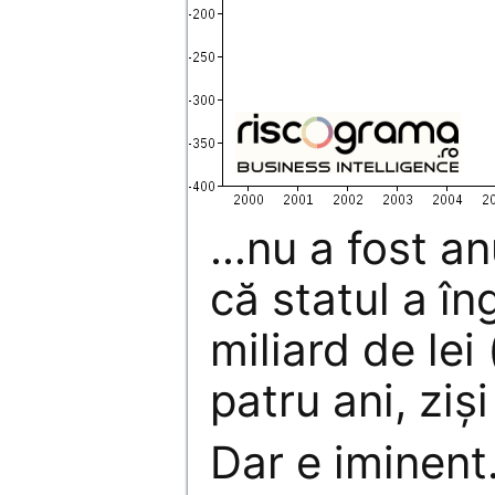
…nu a fost an
că statul a î
miliard de lei 
patru ani, zişi
Dar e iminent.