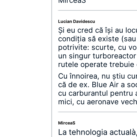
MirceaS
Lucian Davidescu
Și eu cred că îşi au loc
condiţia să existe (sau 
potrivite: scurte, cu vo
un singur turboreactor
rutele operate trebuie 
Cu înnoirea, nu ştiu cu
că de ex. Blue Air a so
cu carburantul pentru a
mici, cu aeronave vech
MirceaS
La tehnologia actual