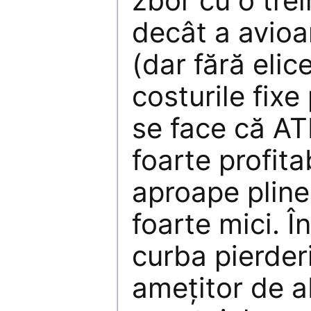
zbor cu o tre
decât a avioa
(dar fără elice
costurile fixe
se face că ATR
foarte profit
aproape pline
foarte mici. Î
curba pierder
ameţitor de a