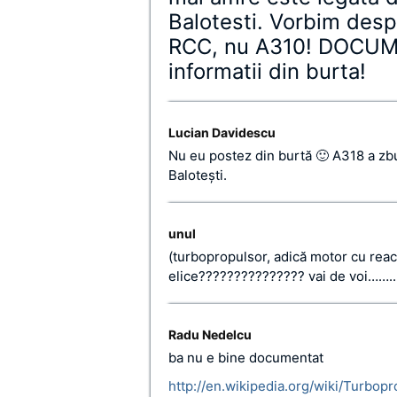
Balotesti. Vorbim des
RCC, nu A310! DOCUME
informatii din burta!
Lucian Davidescu
Nu eu postez din burtă 🙂 A318 a zbu
Baloteşti.
unul
(turbopropulsor, adică motor cu reacţi
elice??????????????? vai de voi……..
Radu Nedelcu
ba nu e bine documentat
http://en.wikipedia.org/wiki/Turbopr