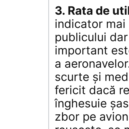
3. Rata de uti
indicator mai 
publicului dar
important este
a aeronavelor
scurte şi medi
fericit dacă r
înghesuie şa
zbor pe avion