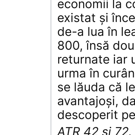
economii la c
existat şi înc
de-a lua în l
800, însă dou
returnate iar 
urma în curând
se lăuda că le
avantajoşi, d
descoperit pe
ATR 42 şi 72.