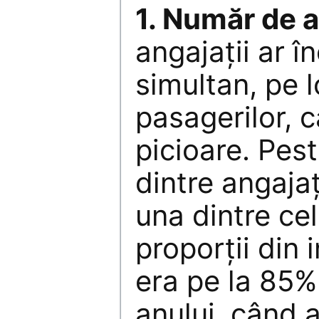
1. Număr de a
angajaţii ar 
simultan, pe l
pasagerilor, 
picioare. Pes
dintre angajaţ
una dintre ce
proporţii din 
era pe la 85%
anului, când a