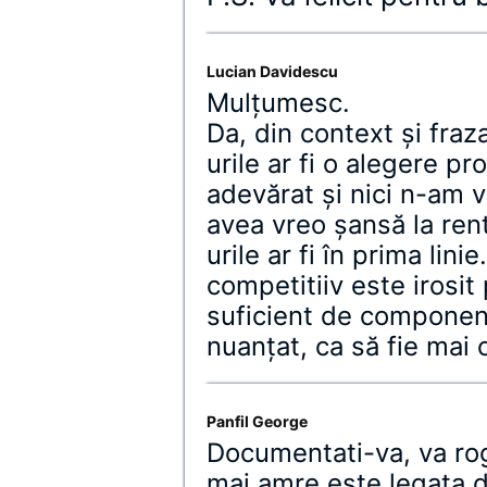
Lucian Davidescu
Mulţumesc.
Da, din context şi fra
urile ar fi o alegere pr
adevărat şi nici n-am 
avea vreo şansă la rent
urile ar fi în prima lini
competitiiv este irosit
suficient de componen
nuanţat, ca să fie mai c
Panfil George
Documentati-va, va rog.
mai amre este legata d