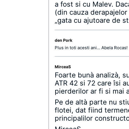
a fost si cu Malev. Da
(din cauza derapajelor 
„gata cu ajutoare de st
den Pork
Plus in toti acesti ani… Abela Rocas!
MirceaS
Foarte bunà analizà, su
ATR 42 si 72 care îsi au
pierderilor ar fi si ma
Pe de altà parte nu sti
flotei, dat fiind termen
principalilor constructo