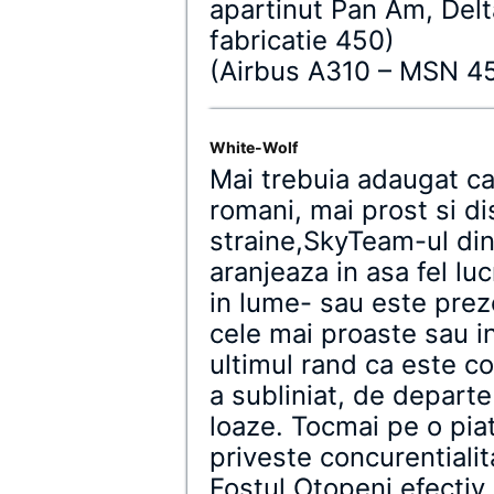
apartinut Pan Am, Delta
fabricatie 450)
(Airbus A310 – MSN 45
White-Wolf
Mai trebuia adaugat ca i
romani, mai prost si d
straine,SkyTeam-ul din
aranjeaza in asa fel luc
in lume- sau este prez
cele mai proaste sau i
ultimul rand ca este c
a subliniat, de depart
loaze. Tocmai pe o pia
priveste concurentiali
Fostul Otopeni efectiv