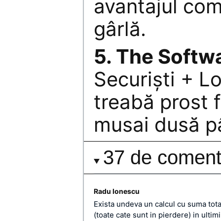
avantajul com
gârlă.
5. The Softw
Securişti + L
treabă prost 
musai dusă pâ
37 de comenta
Radu Ionescu
Exista undeva un calcul cu suma tota
(toate cate sunt in pierdere) in ultimi