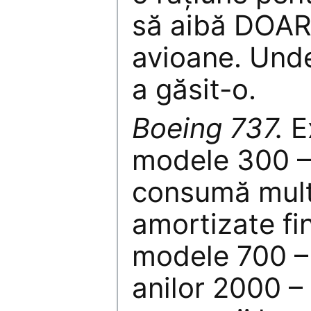
să aibă DOAR 
avioane. Und
a găsit-o.
Boeing 737.
Ex
modele 300 – 
consumă mult 
amortizate fin
modele 700 – 
anilor 2000 –