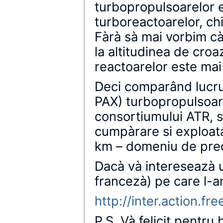
turbopropulsoarelor 
turboreactoarelor, chi
Fàrà sà mai vorbim cà
la altitudinea de cro
reactoarelor este mai
Deci comparând lucru
PAX) turbopropulsoare
consortiumului ATR, su
cumpàrare si exploata
km – domeniu de pred
Dacà và intereseazà u
francezà) pe care l-a
http://inter.action.fr
P.S. Và felicit pentru 