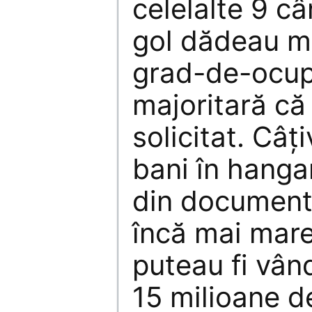
celelalte 9 c
gol dădeau m
grad-de-ocup
majoritară că
solicitat. Câţ
bani în hangar
din documente
încă mai mare
puteau fi vâ
15 milioane d