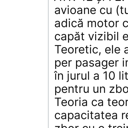
avioane cu (t
adică motor c
capăt vizibil e
Teoretic, ele
per pasager i
în jurul a 10 l
pentru un zb
Teoria ca teo
capacitatea r