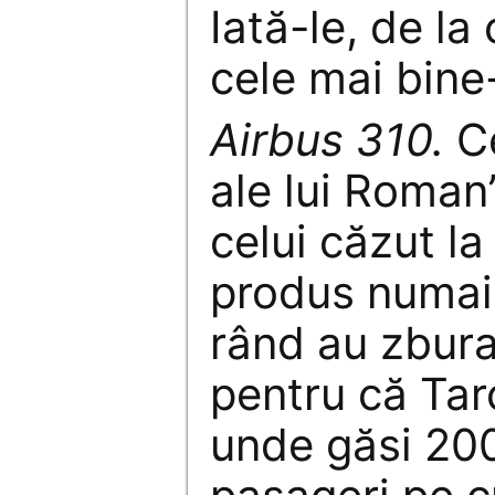
Iată-le, de la
cele mai bine
Airbus 310.
Ce
ale lui Roman
celui căzut la
produs numai 
rând au zbura
pentru că Ta
unde găsi 200