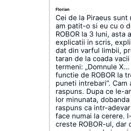
Florian
Cei de la Piraeus sunt
am patit-o si eu cu o d
ROBOR la 3 luni, asta 
explicatii in scris, expl
dat din varful limbii, 
taran de la coada vacii
termeni: „Domnule X… 
functie de ROBOR la tr
puneti intrebari”. Cam 
raspuns. Dupa ce le-a
lor minunata, dobanda
raspuns ca intr-adevar
face numai la cerere. I
creste ROBOR-ul, dar c