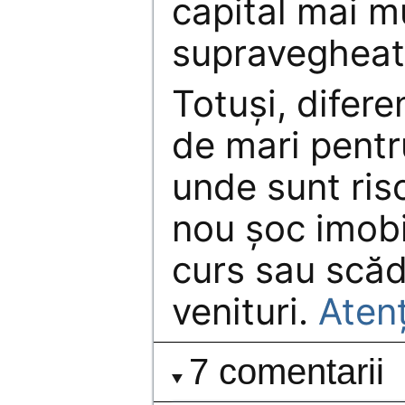
capital mai mu
supravegheat
Totuşi, difere
de mari pent
unde sunt risc
nou şoc imobi
curs sau scăd
venituri.
Atenţ
7 comentarii