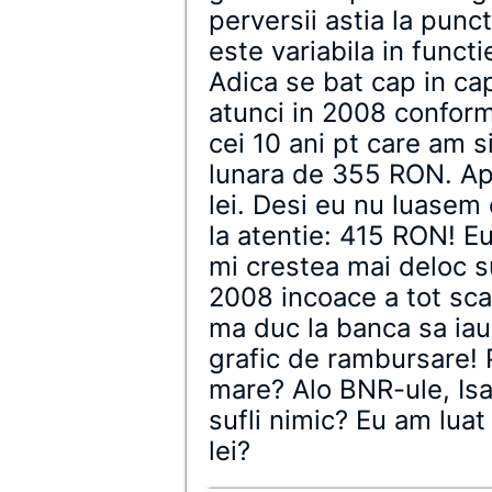
perversii astia la punc
este variabila in funct
Adica se bat cap in cap
atunci in 2008 conform
cei 10 ani pt care am 
lunara de 355 RON. Apo
lei. Desi eu nu luasem e
la atentie: 415 RON! E
mi crestea mai deloc 
2008 incoace a tot sca
ma duc la banca sa iau 
grafic de rambursare! 
mare? Alo BNR-ule, Isa
sufli nimic? Eu am luat
lei?