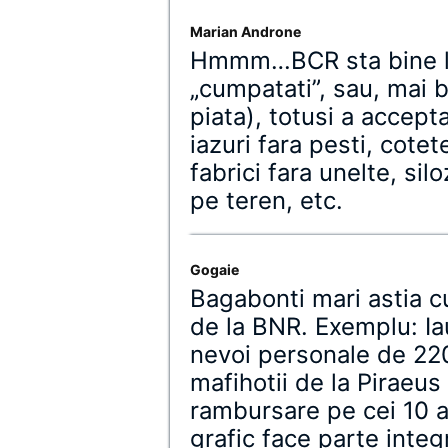
Marian Androne
Hmmm…BCR sta bine la 
„cumpatati”, sau, mai b
piata), totusi a accepta
iazuri fara pesti, cote
fabrici fara unelte, siloz
pe teren, etc.
Gogaie
Bagabonti mari astia cu
de la BNR. Exemplu: Ia
nevoi personale de 22
mafihotii de la Piraeus
rambursare pe cei 10 an
grafic face parte integ