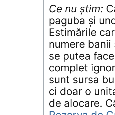
Ce nu știm:
Ca
paguba și un
Estimările ca
numere banii 
se putea face
complet ignor
sunt sursa bu
ci doar o uni
de alocare. 
Rezerva de Ca