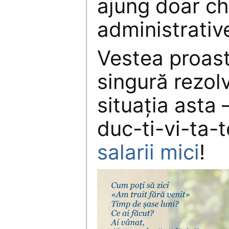
ajung doar che
administrativ
Vestea proast
singură rezolv
situația asta 
duc-ti-vi-ta-
salarii mici
!