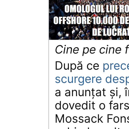
Cine pe cine 
După ce
prec
scurgere desp
a anunțat și, 
dovedit o far
Mossack Fons