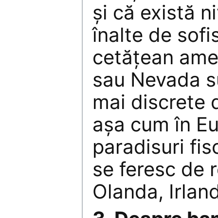
și că există n
înalte de sofi
cetățean ame
sau Nevada su
mai discrete 
așa cum în E
paradisuri fis
se feresc de r
Olanda, Irlan