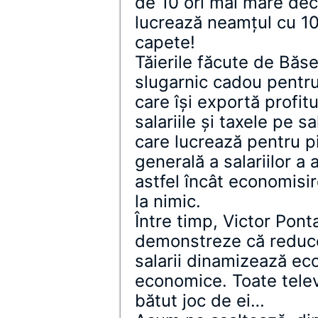
de 10 ori mai mare dec
lucrează neamțul cu 10
capete!
Tăierile făcute de Băs
slugarnic cadou pentru
care își exportă profit
salariile și taxele pe s
care lucrează pentru p
generală a salariilor a 
astfel încât economisire
la nimic.
Între timp, Victor Pont
demonstreze că reducer
salarii dinamizează econ
economice. Toate televiz
bătut joc de ei…