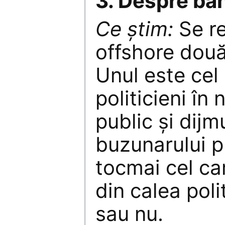
3. Despre ban
Ce știm:
Se re
offshore două 
Unul este cel
politicieni în
public și dijm
buzunarului pr
tocmai cel car
din calea polit
sau nu.