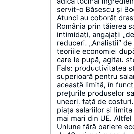
adică tocmai ingredien
servit-o Băsescu și Bo
Atunci au coborât drasti
România prin tăierea sal
intimidați, angajații „de
reduceri. „Analiștii” de 
teoriile economiei dup
care le pupă, agitau st
Fals: productivitatea s
superioară pentru sala
această limită, în funcț
prețurile produselor sau
uneori, față de costuri
piața salariilor și limit
mai mari din UE. Altfel
Uniune fără bariere ec