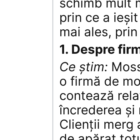
schimb mult m
prin ce a ieșit
mai ales, prin 
1. Despre fir
Ce știm:
Moss
o firmă de m
contează rela
încrederea și
Clienții merg
de apărat totu