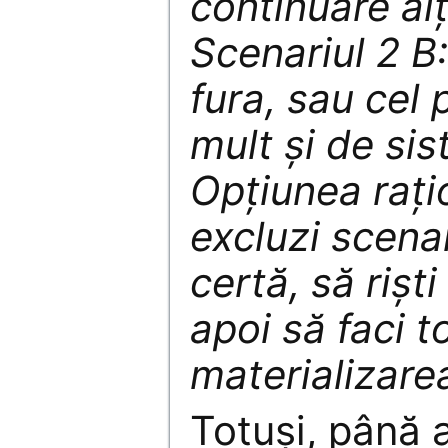
continuare alții
Scenariul 2 B
fura, sau cel 
mult și de sis
Opțiunea rați
excluzi scenar
certă, să rișt
apoi să faci t
materializarea
Totuși, până 