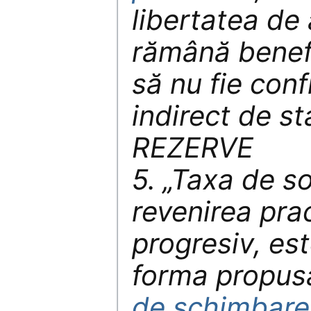
libertatea de 
rămână benefic
să nu fie conf
indirect de s
REZERVE
5. „Taxa de so
revenirea prac
progresiv, es
forma propus
de schimbare