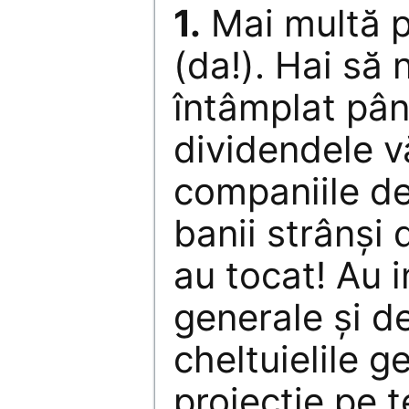
1.
Mai multă 
(da!). Hai să
întâmplat pâ
dividendele v
companiile de
banii strânși d
au tocat! Au i
generale și d
cheltuielile g
proiecție pe 