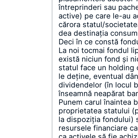
întreprinderi sau pache
active) pe care le-au a
cărora statul/societate
dea destinaţia consumu
Deci în ce constă fond
La noi tocmai fondul li
există niciun fond şi ni
statul face un holding 
le deţine, eventual dân
dividendelor (în locul 
înseamnă neapărat bani 
Punem carul înaintea bo
proprietatea statului (
la dispoziţia fondului)
resursele financiare ca
ca activele să fie achi