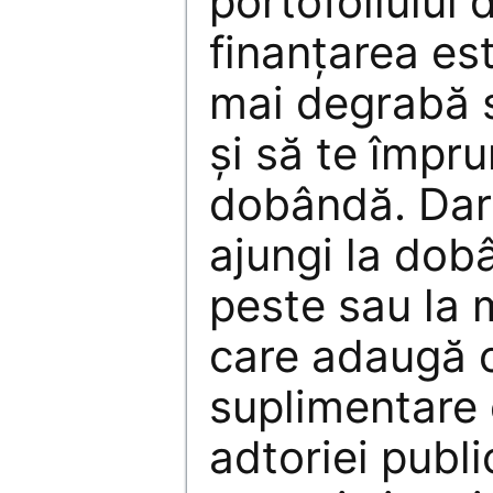
portofoliului 
finanțarea est
mai degrabă s
și să te împr
dobândă. Dar 
ajungi la dob
peste sau la 
care adaugă c
suplimentare 
adtoriei publ