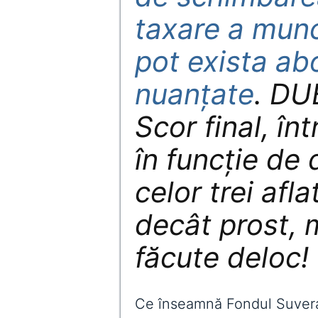
taxare a munc
pot exista ab
nuanțate
. DU
Scor final, înt
în funcție d
celor trei afla
decât prost, m
făcute deloc!
Ce înseamnă Fondul Suver