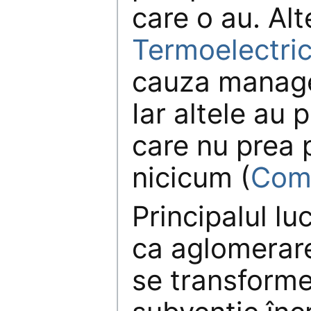
care o au. Alt
Termoelectri
cauza manage
Iar altele au 
care nu prea 
nicicum (
Comp
Principalul lu
ca aglomerar
se transforme