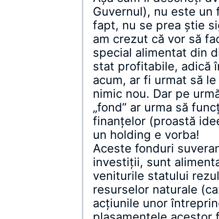
Guvernul), nu este un 
fapt, nu se prea ştie 
am crezut că vor să fa
special alimentat din d
stat profitabile, adică 
acum, ar fi urmat să le
nimic nou. Dar pe urmă
„fond” ar urma să func
finanţelor (proastă ide
un holding e vorba!
Aceste fonduri suveran
investiţii, sunt alimen
veniturile statului rez
resurselor naturale (ca
acţiunile unor întrepri
plasamentele acestor f