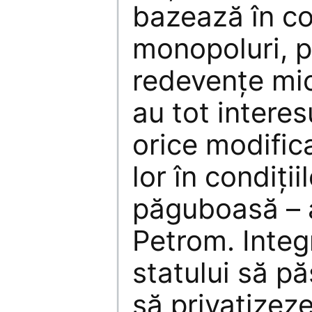
bazează în co
monopoluri, pr
redevențe mici
au tot interes
orice modifica
lor în condiții
păguboasă – 
Petrom. Integ
statului să pă
să privatizeze