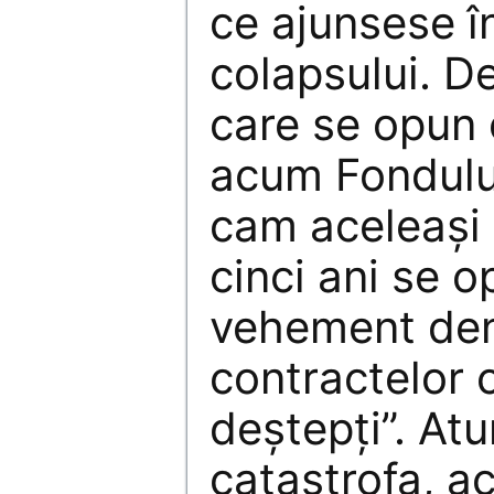
ce ajunsese î
colapsului. De
care se opun
acum Fondulu
cam aceleași 
cinci ani se o
vehement den
contractelor c
deștepți”. At
catastrofa, a