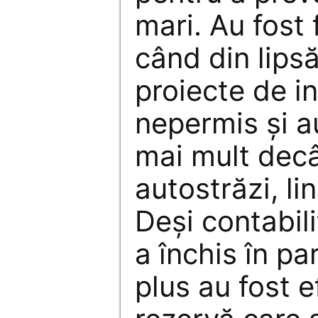
mari. Au fost 
când din lips
proiecte de in
nepermis și a
mai mult decâ
autostrăzi, li
Deși contabil
a închis în pa
plus au fost e