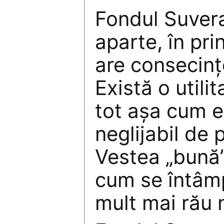
Fondul Suvera
aparte, în pri
are consecințe
Există o utili
tot așa cum ex
neglijabil de 
Vestea „bună”
cum se întâmp
mult mai rău 