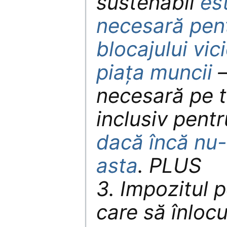
sustenabil
es
necesară pent
blocajului vici
piața muncii
–
necesară pe 
inclusiv pent
dacă încă nu
asta
. PLUS
3. Impozitul p
care să înloc