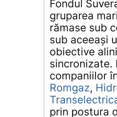
Fondul Suver
gruparea mari
rămase sub co
sub aceeași u
obiective alin
sincronizate.
companiilor î
Romgaz
,
Hidr
Transelectric
prin postura