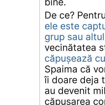
bine.
De ce? Pentr
ele este capt
grup sau altul
vecinătatea s
căpușează cu
Spaima că vor
îi doare deja t
au devenit mil
căpușarea com