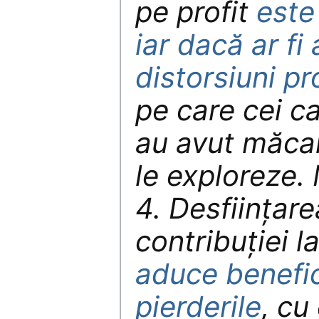
pe profit
este
iar dacă ar fi
distorsiuni p
pe care cei c
au avut măcar
le exploreze
4. Desființarea
contribuției la
aduce benefic
pierderile
, cu