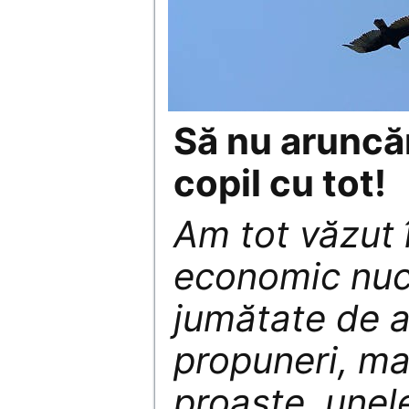
Să nu aruncă
copil cu tot!
Am tot văzut 
economic nucl
jumătate de an
propuneri, ma
proaste, unele