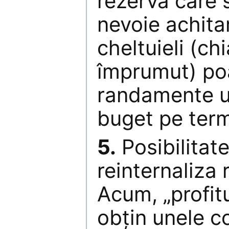
rezervă care 
nevoie achita
cheltuieli (chi
împrumut) po
randamente u
buget pe term
5.
Posibilitat
reinternaliza 
Acum, „profitu
obțin unele c