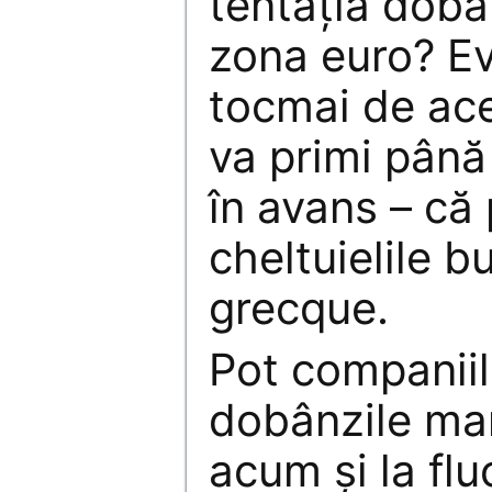
tentaţia dobân
zona euro? Ev
tocmai de ac
va primi pân
în avans – că
cheltuielile b
grecque.
Pot companiil
dobânzile mar
acum şi la flu