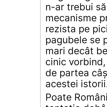
n-ar trebui să
mecanisme pr
rezista pe pic
pagubele se 
mari decât ben
cinic vorbind,
de partea câş
acestei istorii
Poate România