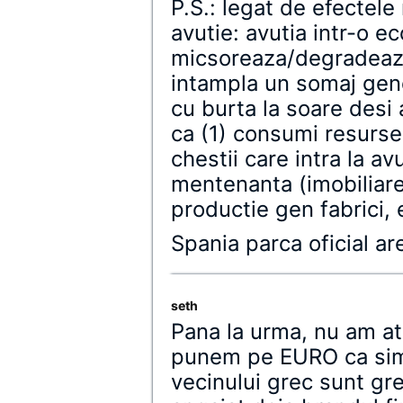
P.S.: legat de efectele
avutie: avutia intr-o 
micsoreaza/degradeaza
intampla un somaj gene
cu burta la soare desi
ca (1) consumi resurse,
chestii care intra la a
mentenanta (imobiliare,
productie gen fabrici, 
Spania parca oficial ar
seth
Pana la urma, nu am 
punem pe EURO ca sim
vecinului grec sunt gr