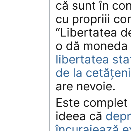
că sunt în con
cu propriii con
“Libertatea d
o dă moneda 
libertatea sta
de la cetăţeni
are nevoie.
Este complet 
ideea că
depr
încurajează e