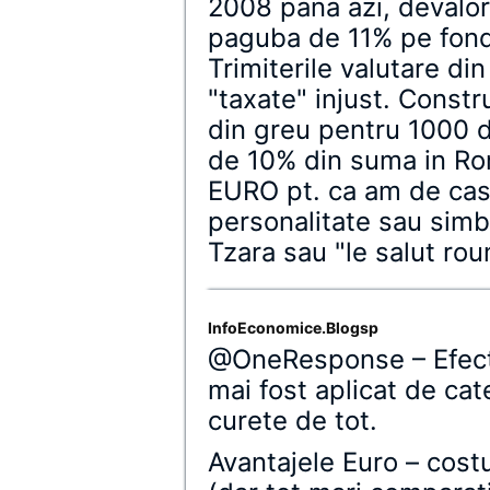
2008 pana azi, devalo
paguba de 11% pe fond
Trimiterile valutare din
"taxate" injust. Constr
din greu pentru 1000 
de 10% din suma in Ro
EURO pt. ca am de cas
personalitate sau sim
Tzara sau "le salut ro
InfoEconomice.Blogsp
@OneResponse – Efectu
mai fost aplicat de cat
curete de tot.
Avantajele Euro – cost