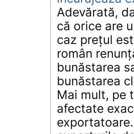
Adevărată, da
că orice are u
caz preţul est
român renunţă
bunăstarea s
bunăstarea cli
Mai mult, pe 
afectate exac
exportatoare.