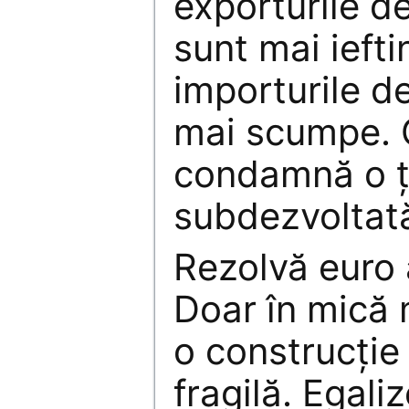
exporturile de
sunt mai iefti
importurile d
mai scumpe. 
condamnă o ţ
subdezvoltat
Rezolvă euro
Doar în mică 
o construcţie
fragilă. Egali