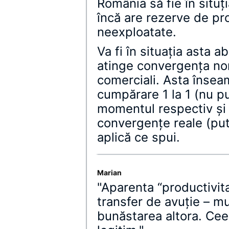
România să fie în situţ
încă are rezerve de pro
neexploatate.
Va fi în situaţia asta 
atinge convergenţa nom
comerciali. Asta înseam
cumpărare 1 la 1 (nu pu
momentul respectiv ş
convergenţe reale (put
aplică ce spui.
Marian
"Aparenta “productivit
transfer de avuţie – m
bunăstarea altora. Ceea