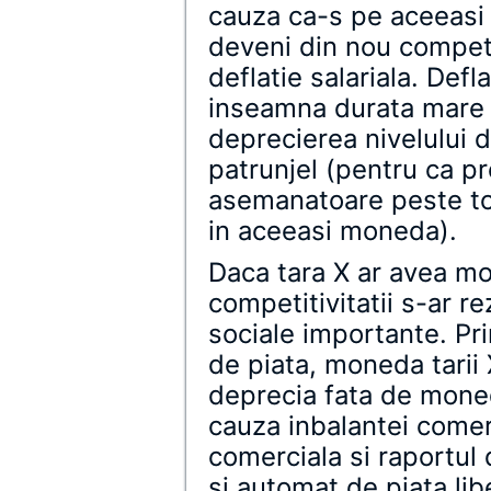
cauza ca-s pe aceeasi
deveni din nou competi
deflatie salariala. Def
inseamna durata mare
deprecierea nivelului d
patrunjel (pentru ca pr
asemanatoare peste tot
in aceeasi moneda).
Daca tara X ar avea m
competitivitatii s-ar re
sociale importante. Pr
de piata, moneda tarii
deprecia fata de moned
cauza inbalantei comer
comerciala si raportul 
si automat de piata libe