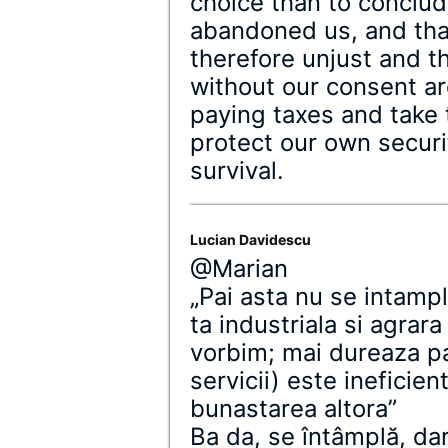
choice than to conclud
abandoned us, and that
therefore unjust and t
without our consent are
paying taxes and take
protect our own securi
survival.
Lucian Davidescu
@Marian
„Pai asta nu se intampl
ta industriala si agrar
vorbim; mai dureaza p
servicii) este ineficie
bunastarea altora”
Ba da, se întâmplă, d